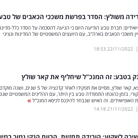
רידה משולץ: הסדר בפרשת משככי הכאבים של טבע
אידים: חברת טבע הודיעה היום כי הגיעה להסכמה על הסדר כלל-מדינת
ן משככי הכאבים בארה"ב, עם היועצים המשפטיים של המדינות ונציגי
18:53
22/11/2022
 בטבע: זה המנכ"ל שיחליף את קאר שולץ
המנכ"ל היוצא, קאר שולץ, מסיים את תפקידו לאחר קדנציה של 5 שנים,
רי. בזמן כהונתו התמודדה טבע בין היתר, עם ההליכים המשפטיים שנפ
האופיואידים. זה האיש שנבחר להיכנס לכיסא המנכ"ל
14:18
21/11/2022
כה לשקוע: הורידה תחזיות, הרווח הנקי נמוך במיו