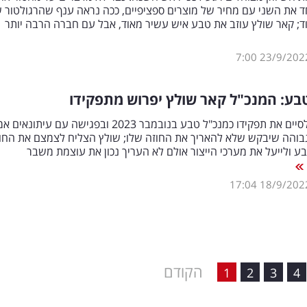
 את השני עם מחיר של מוצרים ספציפיים, ככה נראה ענף שהרגולטור ש
; קאר שולץ עוזב את טבע איש עשיר מאוד, אבל עם חברה הרבה יותר
7:00
23/9/202
ע: המנכ"ל קאר שולץ יפרוש מתפקידו
שולץ אמור לסיים את תפקידו כמנכ"ל טבע בנובמבר 2023 ובפגישה עם עיתונאי
בוהה שיבקש שלא להאריך את החוזה שלו; שולץ הצליח לצמצם את החו
 ולייעל את מערכי הייצור אולם לא העריך נכון את עוצמת משבר
17:04
18/9/202
הקודם
1
2
3
4