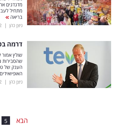
מדגדגים אחד
מתחיל לעבוד
בריאה
|
ניצן כהן
2
דרמה בטב
שהסבירות ג
הענק של טבע
האופיואידים
|
ניצן כהן
2
הבא
5