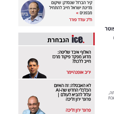
קיר הברזל שנסדק: שיקום
מדינת ישראל חייב להתחיל
מבפנים
ח"כ עודד פורר
וטר
הנבחרת
האלוף איבד שליטה:
מדוע מפקד פיקוד מרכז
חייב ללכת?
יריב אופנהיימר
לא האבטלה: זה האיום
הכלכלי החדש שה-AI
ה,
עלול להביא לעולם |
נחשבת
פרופ' ירון זליכה
פרופ' ירון זליכה