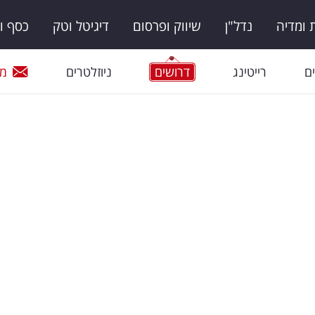
ומדיה
נדל"ן
שיווק ופרסום
דיגיטל וטק
כסף ו
ם
רייטינג
דרושים
ניוזלטרים
מי