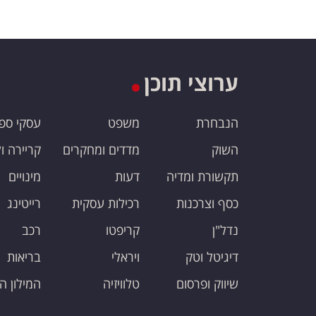
ערוצי תוכן
הנבחרת
משפט
עסקי ספ
השוק
מדדים ומחקרים
קריירה ו
תקשורת ומדיה
דעות
מינויים
כסף וצרכנות
רכילות עסקית
רייטינג
נדל"ן
קריפטו
רכב
דיגיטל וטק
ויראלי
בריאות
שיווק ופרסום
טלוויזיה
המילון ה