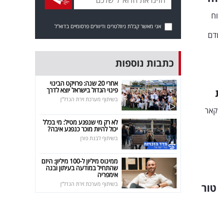
וח
אני מאשר קבלת ניוזלטרים ודיוורים פרסומיים בדוא"ל
וח קודם
כתבות נוספות
אחרי 20 שנה: פרויקט הבינוי
פינוי הגדול בישראל יוצא לדרך
בשיתוף מערכת זירת הנדל"ן
קאר
לא רק מי שנפגע מטיל: מי בכלל
יכול להיות מוכר כנפגע איבה?
בשיתוף לבנת פורן
ממינוס מיליון ל-100 מיליון: היזם
שהתחיל במודעה בעיתון ובנה
אימפריה
בשיתוף מערכת זירת הנדל"ן
טור