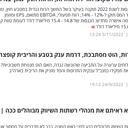
תחזית ההכנסות לשנת 2022 תוקנה בעיקר בשל המשך הרוח נגדית במטבע חוץ, טו
תחזית שיעור המס תוקן ל-12% - 14%; רווח תפעולי, EBITDA מתואם, EPS ומזומן
חופשי. הזרימה אישרה מחדש: הכנסות של 14.8 - 15.4 מיליארד דולר לעומת טו
13:24
3/11/2022
ות, הוט מסתבכת, דרמת ענק בטבע והריבית קופצת
חים ערערה על התביעה שהוגשה נגדה, האם הוט מנפחת חשבוניות? 
את תפקידו כמנכ"ל ענקית התרופות והפד מזניק את הריבית בארה"ב
19:12
24/9/2022
 ראיתם את מנהלי רשתות השיווק מבוהלים ככה | 
 השיווק מבוהלים רגע לפני ראש השנה. כבר לא מדברים על מחסור או