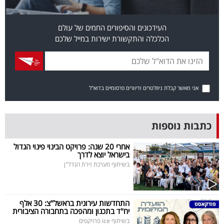
פרסמו
באייס
העידכונים והסיפורים החמים של עולם
הכלכלה והתקשורת ישירות במייל שלכם
עקבו
אחרינו:
אני מאשר קבלת ניוזלטרים ודיוורים פרסומיים בדוא"ל
כתבות נוספות
אחרי 20 שנה: פרויקט הבינוי פינוי הגדול
בישראל יוצא לדרך
בשיתוף מערכת זירת הנדל"ן
התחדשות עירונית בראשל"צ: 30 אלף
יח"ד בתכנון ומהפכה בתחבורה הציבורית
בשיתוף ice פרויקטים