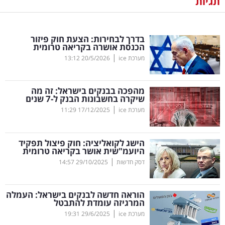
תגיות
נדל"ן
בדרך לבחירות: הצעת חוק פיזור
דיגיטל
הכנסת אושרה בקריאה טרומית
וטק
|
מערכת ice
20/5/2026
13:12
שיווק
מהפכה בבנקים בישראל: זה מה
ופרסום
שיקרה בחשבונות הבנק ל-7 שנים
|
מערכת ice
17/12/2025
11:29
משפט
הישג לקואליציה: חוק פיצול תפקיד
מדדים
היועמ"שית אושר בקריאה טרומית
ומחקרים
|
דסק חדשות
29/10/2025
14:57
דעות
הוראה חדשה לבנקים בישראל: העמלה
המרגיזה עומדת להתבטל
רכילות
|
מערכת ice
29/6/2025
19:31
עסקית