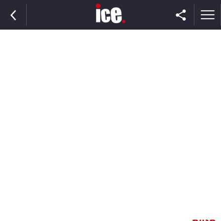
ראשי
הנבחרת
השוק
תקשורת
ומדיה
כסף
וצרכנות