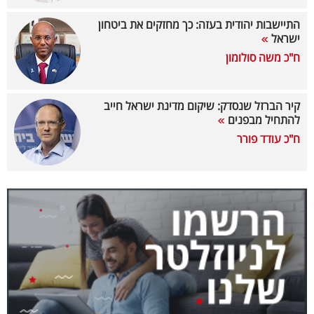
40
התיישבות יהודית בעזה: כך מחזקים את ביטחון
ישראל
ח"כ משה סולומון
שיתופי
פעולה
קיר הברזל שנסדק: שיקום מדינת ישראל חייב
להתחיל מבפנים
ח"כ עודד פורר
דרושים
ניוזלטרים
מייל
אדום