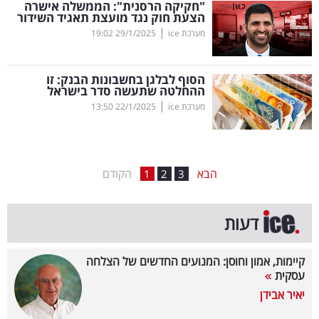
"חקיקה הרסנית": הממשלה אישרה
הצעת חוק נגד מועצת תאגיד השידור
בריאות
|
מערכת ice
29/1/2025
19:02
תרבות
ופנאי
הסוף לבלגן בחשבונות הבנק: זו
ההחלטה שתעשה סדר בישראל
|
מערכת ice
22/1/2025
13:50
תיירות
TOP-
5
הבא
הקודם
1
2
3
המילון
דעות
הכלכלי
פודקאסט
קיימות, אמון וחוסן: המנועים החדשים של הצלחה
עסקית
40
יאיר אבידן
UNDER