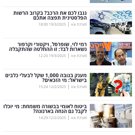
קריפטו
גנבו לכם את הרכב? בקרוב הרשות
הפלסטינית תפצה אתכם
|
מערכת ice
19/3/2025
18:00
ויראלי
טלוויזיה
רמי לוי, שופרסל, ויקטורי וקרפור
נשארות לבד: זו ההחלטה שהתקבלה
עסקי
|
מערכת ice
19/3/2025
12:20
ספורט
מענק בגובה 1,000 שקל לבעלי כלבים
קריירה
בישראל: מי הזכאים?
|
ולימודים
מערכת ice
12/2/2025
15:24
מינויים
ביטוח לאומי בבשורה משמחת: מי יוכלו
לקבל גם הנחה בארנונה?
רייטינג
|
מערכת ice
12/2/2025
14:29
רכב