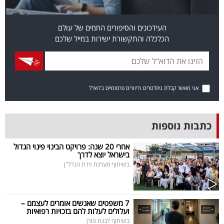
פרסמו
באייס
העידכונים והסיפורים החמים של עולם
הכלכלה והתקשורת ישירות במייל שלכם
עקבו
אחרינו:
אני מאשר קבלת ניוזלטרים ודיוורים פרסומיים בדוא"ל
כתבות נוספות
אחרי 20 שנה: פרויקט הבינוי פינוי הגדול
בישראל יוצא לדרך
בשיתוף מערכת זירת הנדל"ן
7 משפטים שאנשים אומרים לעצמם –
ועלולים לעלות להם בזכויות רפואיות
בשיתוף לבנת פורן