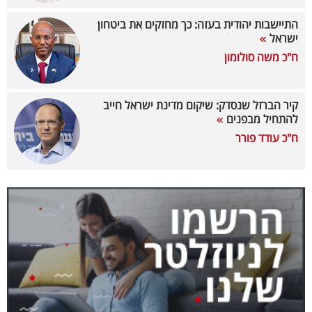
40
התיישבות יהודית בעזה: כך מחזקים את ביטחון
ישראל
ח"כ משה סולומון
שיתופי
פעולה
קיר הברזל שנסדק: שיקום מדינת ישראל חייב
להתחיל מבפנים
ח"כ עודד פורר
דרושים
ניוזלטרים
מייל
אדום