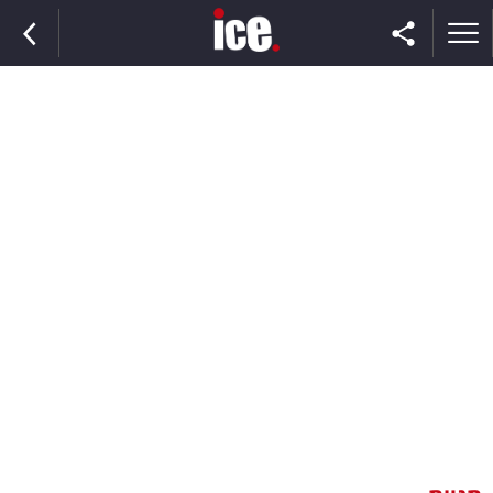
ראשי
הנבחרת
השוק
תקשורת
ומדיה
כסף
וצרכנות