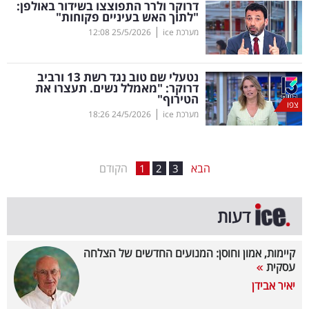
דרוקר ולרר התפוצצו בשידור באולפן:
"לתוך האש בעיניים פקוחות"
בריאות
|
מערכת ice
25/5/2026
12:08
תרבות
ופנאי
נטעלי שם טוב נגד רשת 13 ורביב
דרוקר: "מאמלל נשים. תעצרו את
הטירוף"
תיירות
צפו
|
מערכת ice
24/5/2026
18:26
TOP-
5
הבא
הקודם
1
2
3
המילון
דעות
הכלכלי
פודקאסט
קיימות, אמון וחוסן: המנועים החדשים של הצלחה
עסקית
40
יאיר אבידן
UNDER