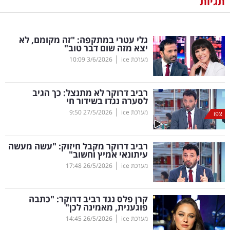
תגיות
נדל"ן
גלי עטרי במתקפה: "זה מקומם, לא
דיגיטל
יצא מזה שום דבר טוב"
וטק
|
מערכת ice
3/6/2026
10:09
שיווק
רביב דרוקר לא מתנצל: כך הגיב
ופרסום
לסערה נגדו בשידור חי
|
מערכת ice
27/5/2026
9:50
צפו
משפט
רביב דרוקר מקבל חיזוק: "עשה מעשה
מדדים
עיתונאי אמיץ וחשוב"
ומחקרים
|
מערכת ice
26/5/2026
17:48
דעות
קרן פלס נגד רביב דרוקר: "כתבה
פוגענית, מאמינה לכן"
רכילות
|
מערכת ice
26/5/2026
14:45
עסקית