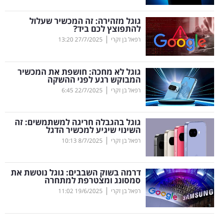
קריפטו
גוגל מזהירה: זה המכשיר שעלול
להתפוצץ לכם ביד?
|
רפאל בן זקרי
27/7/2025
13:20
ויראלי
טלוויזיה
גוגל לא מחכה: חושפת את המכשיר
המבוקש רגע לפני ההשקה
עסקי
|
רפאל בן זקרי
22/7/2025
6:45
ספורט
גוגל בהגבלה חריגה למשתמשים: זה
קריירה
השינוי שיגיע למכשיר הדגל
|
ולימודים
רפאל בן זקרי
8/7/2025
10:13
מינויים
דרמה בשוק השבבים: גוגל נוטשת את
סמסונג ומצטרפת למתחרה
רייטינג
|
רפאל בן זקרי
19/6/2025
11:02
רכב