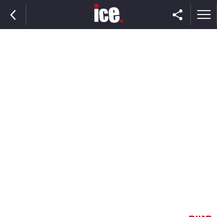
ראשי
הנבחרת
השוק
תקשורת
ומדיה
כסף
וצרכנות