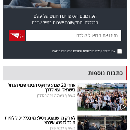
פרסמו
באייס
העידכונים והסיפורים החמים של עולם
הכלכלה והתקשורת ישירות במייל שלכם
עקבו
אחרינו:
אני מאשר קבלת ניוזלטרים ודיוורים פרסומיים בדוא"ל
כתבות נוספות
אחרי 20 שנה: פרויקט הבינוי פינוי הגדול
בישראל יוצא לדרך
בשיתוף מערכת זירת הנדל"ן
לא רק מי שנפגע מטיל: מי בכלל יכול להיות
מוכר כנפגע איבה?
בשיתוף לבנת פורן