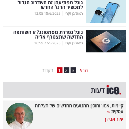
גוגל מפתיעה: זה השדרוג הגדול
למכשיר הדגל החדש
בריאות
|
רפאל בן זקרי
18/6/2025
12:05
תרבות
ופנאי
גוגל נפרדת מסמסונג? זו השותפה
החדשה שתצטרף אליה
|
רפאל בן זקרי
27/5/2025
16:59
תיירות
TOP-
5
הבא
הקודם
1
2
3
המילון
דעות
הכלכלי
פודקאסט
קיימות, אמון וחוסן: המנועים החדשים של הצלחה
עסקית
40
יאיר אבידן
UNDER