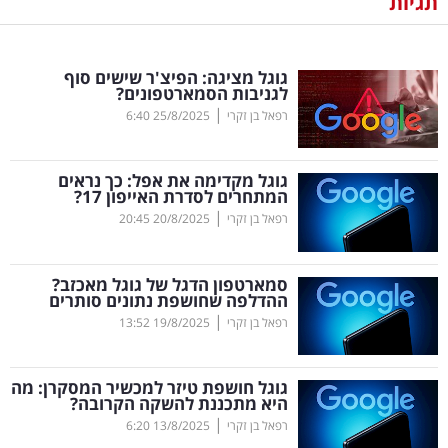
תגיות
נדל"ן
גוגל מציגה: הפיצ'ר שישים סוף
דיגיטל
לגניבות הסמארטפונים?
וטק
|
רפאל בן זקרי
25/8/2025
6:40
שיווק
גוגל מקדימה את אפל: כך נראים
ופרסום
המתחרים לסדרת האייפון 17?
|
רפאל בן זקרי
20/8/2025
20:45
משפט
סמארטפון הדגל של גוגל מאכזב?
מדדים
ההדלפה שחושפת נתונים סותרים
ומחקרים
|
רפאל בן זקרי
19/8/2025
13:52
דעות
גוגל חושפת טיזר למכשיר המסקרן: מה
היא מתכננת להשקה הקרובה?
רכילות
|
רפאל בן זקרי
13/8/2025
6:20
עסקית