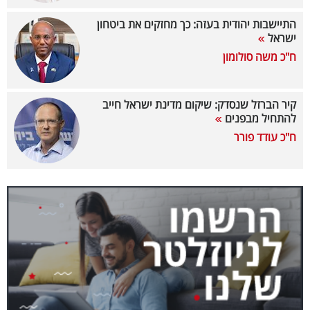
40
התיישבות יהודית בעזה: כך מחזקים את ביטחון
ישראל
ח"כ משה סולומון
שיתופי
פעולה
קיר הברזל שנסדק: שיקום מדינת ישראל חייב
להתחיל מבפנים
ח"כ עודד פורר
דרושים
ניוזלטרים
מייל
אדום