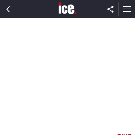
ראשי
הנבחרת
השוק
תקשורת
ומדיה
כסף
וצרכנות