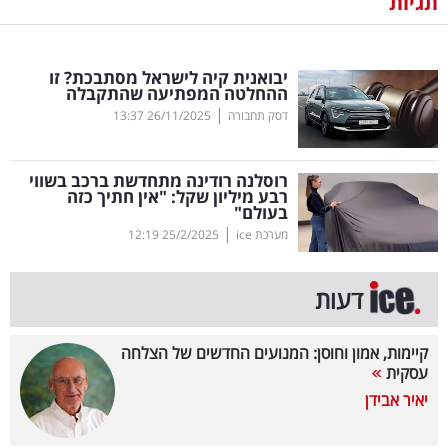
תגיות
נדל"ן
יבואנית קיה לישראל מסתבכת? זו
דיגיטל
ההחלטה המפתיעה שהתקבלה
וטק
|
דסק תחבורה
26/11/2025
13:37
שיווק
רוסלנה רודינה מתחדשת ברכב בשווי
ופרסום
רבע מיליון שקל: "אין חתיך כזה
בעולם"
|
משפט
מערכת ice
25/2/2025
12:19
מדדים
דעות
ומחקרים
קיימות, אמון וחוסן: המנועים החדשים של הצלחה
דעות
עסקית
יאיר אבידן
רכילות
עסקית