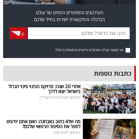
בריאות
העידכונים והסיפורים החמים של עולם
הכלכלה והתקשורת ישירות במייל שלכם
תרבות
ופנאי
תיירות
אני מאשר קבלת ניוזלטרים ודיוורים פרסומיים בדוא"ל
TOP-
5
כתבות נוספות
המילון
אחרי 20 שנה: פרויקט הבינוי פינוי הגדול
בישראל יוצא לדרך
הכלכלי
בשיתוף מערכת זירת הנדל"ן
פודקאסט
מה שלא כתוב באבחנה: האם אתם יודעים
40
לספר את הסיפור הרפואי שלכם?
בשיתוף לבנת פורן
UNDER