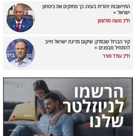
התיישבות יהודית בעזה: כך מחזקים את ביטחון
קריפטו
ישראל
ח"כ משה סולומון
ויראלי
טלוויזיה
קיר הברזל שנסדק: שיקום מדינת ישראל חייב
להתחיל מבפנים
עסקי
ח"כ עודד פורר
ספורט
קריירה
ולימודים
מינויים
רייטינג
רכב