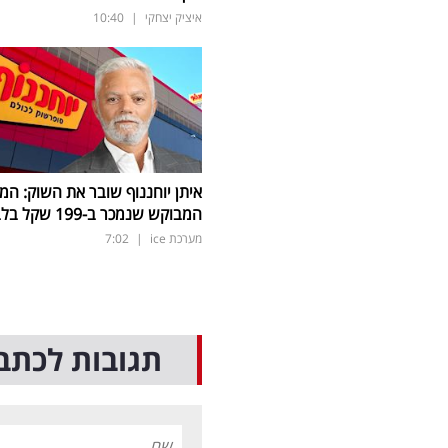
איציק יצחקי
|
10:40
איתן יוחננוף שובר את השוק: המ
המבוקש שנמכר ב-199 שקל בלבד
מערכת ice
|
7:02
תגובות לכתב