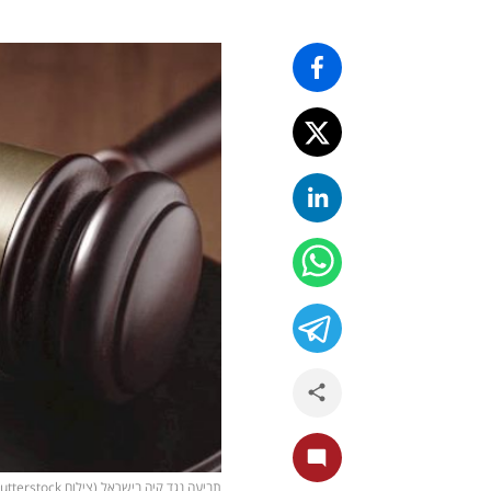
תביעה נגד קיה בישראל (צילום pexels, shutterstock)