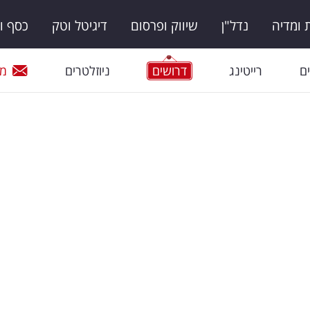
ומדיה
נדל"ן
שיווק ופרסום
דיגיטל וטק
כסף ו
ם
רייטינג
דרושים
ניוזלטרים
מי