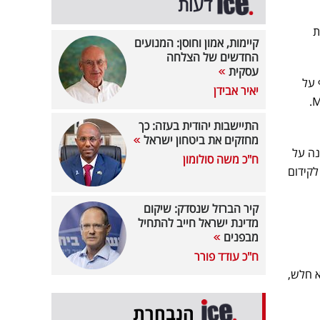
דעות
ונות
קיימות, אמון וחוסן: המנועים
החדשים של הצלחה
עסקית
 על
יאיר אבידן
התיישבות יהודית בעזה: כך
מחזקים את ביטחון ישראל
 הממונה על
ח"כ משה סולומון
. זאת, בהתאם לסעיפים 11 ו-12(א) לחוק לקידום
קיר הברזל שנסדק: שיקום
מדינת ישראל חייב להתחיל
מבפנים
ח"כ עודד פורר
וקי ג'י מוביליטי הוא חלש,
הנבחרת