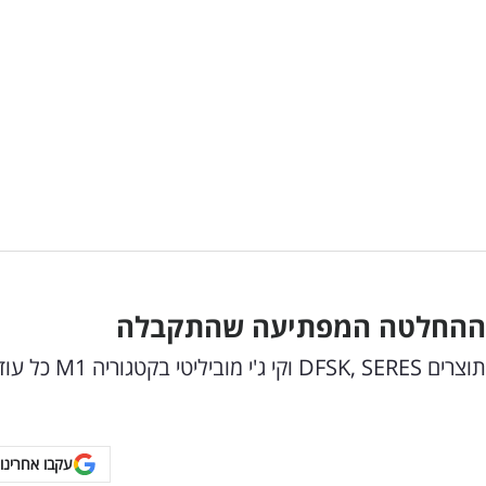
ו ההחלטה המפתיעה שהתקבלה
הממונה על התחרות: אין מקום לחדש את רישיון התוצרים DFSK, SERES וקי ג'י מוביליטי בקטגוריה 1
עקבו אחרינו 