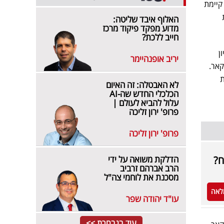
י ג'י מוביליטי. כך קיימת
האלוף איבד שליטה:
מדוע מפקד פיקוד מרכז
חייב ללכת?
ן
יריב אופנהיימר
קאר.
ת
לא האבטלה: זה האיום
הכלכלי החדש שה-AI
עלול להביא לעולם |
פרופ' ירון זליכה
פרופ' ירון זליכה
הדלקת משואה על ידי
הרב אברהם זרביב
מסכנת את לוחמי צה"ל
לאה
עו"ד יהודה שפר
עוד בנבחרת >>