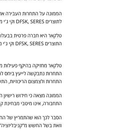
לתוצרים DFSK, SERES וקי ג'י מוביליטי בקטגוריה M1 עבור טלקאר
טלקאר היא חברה פרטית בבעלות 
התוצרים DFSK, SERES וקי ג'י מוביליטי, טלקאר מייבאת את התוצר קיה, בקטגוריית הרכבים הפרטיים M1.
התחרות ולצמצום הריכוזיות, התשע"ד-
התחבורה, אינו מיטבי מבחינת קי
וזאת בשל החשש מ"קניבליזציה" של התוצר קיה לתו