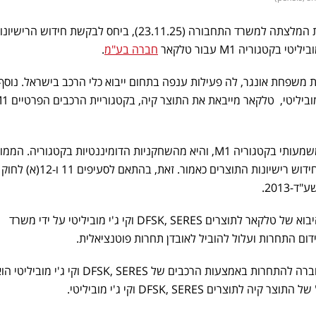
הממונה על התחרות העבירה את המלצתה למשרד התחבורה (23.11.25), ביחס לבקשת חידוש הרישי
חברה בע"מ
.
משפחת אונגר, לה פעילות ענפה בתחום ייבוא כלי הרכב בישראל. נוסף
טלקאר מחזיקה בהיקף פעילות משמעותי בקטגוריה M1, והיא מהשחקניות הדומיננטיות בקטגוריה.
התחרות נתבקשה לייעץ ביחס לחידוש רישיונות התוצרים כאמור
2013.
הממונה מצאה כי חידוש רישיון היבוא של טלקאר לתוצרים DFSK, SERES וקי ג'י מוביליטי על ידי משרד
דום התחרות ועלול להוביל לאובדן תחרות פוטנציאלית.
הסבר לכך הוא שהתמריץ של החברה להתחרות באמצעות הרכבים של DFSK, SERES 
צרים DFSK, SERES וקי ג'י מוביליטי.