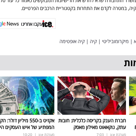
שרד התחבורה שלא לחדש את הרישיונות המבוקשים כאמור כל עוד טל
קיה, במטרה לקדם את התחרות בקטגוריית הרכבים הפרטיים.
עקבו אחרינו
א
|
מיקרומוביליטי
|
קיה
|
קיה אופטימה
ות
חברת הענק בקריסה כלכלית: חובות
אקזיט ב-550 מיליון דולר
ב-800
עתק, נוקאאוט מאילון מאסק
המפתיע של איש העסקים הי
מערכת ice
|
7:03
מערכת ice
|
10:20