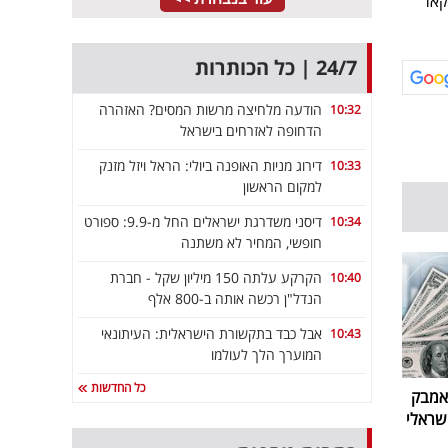
קאר
24/7 | כל הכותרות
הודעה מלחיצה מרשות המסים? האזהרה
10:32
הדחופה לאזרחים בישראל
דירוג מניות האופנה ביולי: הראל ויזל מזנק
10:33
למקום הראשון
דיסני משדרגת ישראלים החל מ-9.9: ספורט
10:34
חופשי, המחיר לא משתנה
הקרקע עלתה 150 מיליון שקל - חברת
10:40
הנדל"ן רכשה אותה ב-800 אלף
אבל כבד בתקשורת הישראלית: העיתונאי
10:43
המוערך הלך לעולמו
כל החדשות
: הקאמבק
שראלי