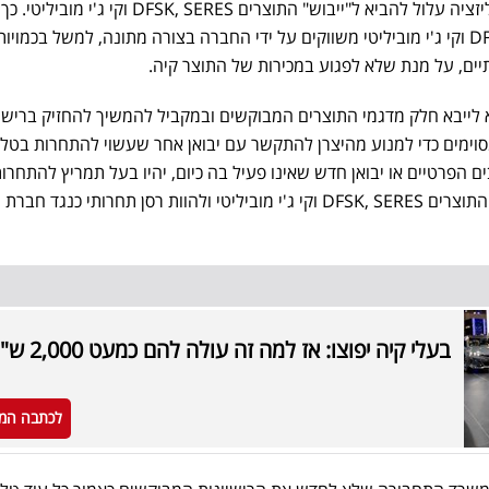
התמריץ של טלקאר למנוע קניבליזציה עלול להביא ל"ייבוש" התוצרים DFSK, SERES וק
אפשרות שהתוצרים DFSK, SERES וקי ג'י מוביליטי משווקים על ידי החברה בצורה מתונה, למשל בכמויות
יים, על מנת שלא לפגוע במכירות של התוצר קיה.
 לייבא חלק מדגמי התוצרים המבוקשים ובמקביל להמשיך להחזיק ברישיו
סוימים כדי למנוע מהיצרן להתקשר עם יבואן אחר שעשוי להתחרות בטל
ים הפרטיים או יבואן חדש שאינו פעיל בה כיום, יהיו בעל תמריץ להתחרו
בצורה אגרסיבית יותר באמצעות התוצרים DFSK, SERES וקי ג'י מוביליטי ולהוות רסן תחרותי כנגד חברת
בעלי קיה יפוצו: אז למה זה עולה להם כמעט 2,000 ש"ח?
לכתבה המ