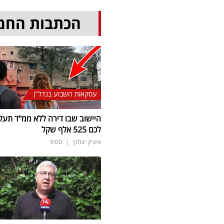
הכתבות החמ
עסקאות השבוע בנדל"ן
היישוב שבו דירה ללא ממ"ד תעל
לכם 525 אלף שקל
איציק יצחקי
|
9:00