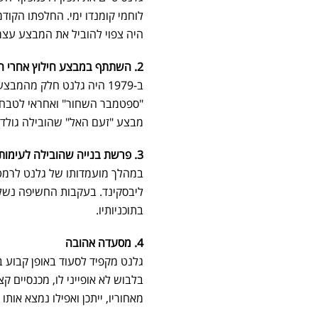
לוחמי קומנדו ימי. החלפתו הקודמ
היה צפוי להוביל את המבצע עצמ
2. השתתף במבצע חילוץ אחרי חיסול מתכנן טבח מינכן
ב-1979 היה גלנט חלק מהמ
"ספטמבר השחור" ואחראי לטבח ה
מבצע "זעם האל" שהובילה גולדה
3. פרשת בנייה שהובילה לעימות מתמשך עם קלמן ליבסקינד
במהלך מועמדותו של גלנט לרמטכ
ליבסקינד. בעקבות החשיפה נשלל 
בתוכניותיו.
4. מסעדה אהובה
גלנט מקפיד לסעוד באופן קבוע ב
בלבוש לא אופייני לו, מכנסיים 
מאחוריו, ייתכן ואפילו נמצא אותו