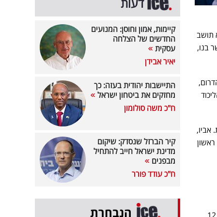
דעות
קיימות, אמון וחוסן: המנועים
הוא תושב
החדשים של הצלחה
 בנו,
עסקית
יאיר אבידן
דרום,
התיישבות יהודית בעזה: כך
הליכוד
מחזקים את ביטחון ישראל
ח"כ משה סולומון
 אביו,
קיר הברזל שנסדק: שיקום
ראשון
מדינת ישראל חייב להתחיל
מבפנים
ח"כ עודד פורר
הנבחרת
גלנט סיים את תפקידו כמפקד השייטת חצי שנה בלבד לפני אסון "שירת הצפצפה" בשנת 1997, בו נהרגו 12