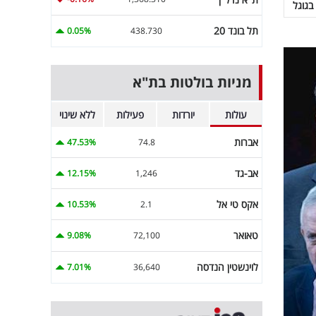
בגוגל
תל בונד 20
0.05%
438.730
מניות בולטות בת"א
עולות
יורדות
פעילות
ללא שינוי
אברות
47.53%
74.8
אב-גד
12.15%
1,246
אקס טי אל
10.53%
2.1
טאואר
9.08%
72,100
לוינשטין הנדסה
7.01%
36,640