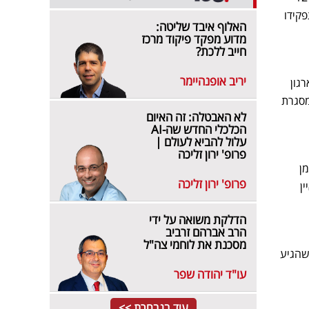
פקידו
האלוף איבד שליטה:
מדוע מפקד פיקוד מרכז
חייב ללכת?
יריב אופנהיימר
רגון
מסגרת
לא האבטלה: זה האיום
הכלכלי החדש שה-AI
עלול להביא לעולם |
פרופ' ירון זליכה
ן
פרופ' ירון זליכה
ן
הדלקת משואה על ידי
הרב אברהם זרביב
מסכנת את לוחמי צה"ל
שהגיע
עו"ד יהודה שפר
עוד בנבחרת >>