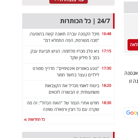
24/7 | כל הכותרות
מיכל הקטנה עברה תאונה קשה בהופעה:
16:48
"מכה מטורפת, הפה התמלא דם"
לאה
גיא פלג מכריז מלחמה: הגיש תביעת ענק
17:15
בסך 5 מיליון שקל
"נוגע באזורים אינטימיים": מדריך ספורט
17:30
 אנטנה
לילדים נעצר בחשד חמור
 זו
ביטוח לאומי מגדיל את הקצבאות
18:20
משמעותית: זו הבשורה לזכאים
חודש אחרי הגמר של "האח הגדול": זה מה
18:30
שקרה עם גל רובין ורפאלה טווינה
כל החדשות