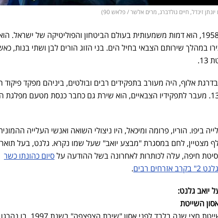
ונתן זינדל, חיים גולדברג, מרים אלשר / פלאש 90)
יואב גלנט, שנולד ב-8 בנובמבר 1958, הוא דמות משמעותית בעולם הביטחון והפוליטיקה של ישראל. 
רו במהלך שירותם הצבאי בחיל הים. בני הזוג הורים לבן ושתי בנות, כאשר
13.
רגת אלוף, היה מעורב בתפקידים רבים ובולטים, ביניהם מפקד פיקוד ה
מפקד אוגדת עזה ומפקד שייטת 13. מעבר לתפקידיו הצבאיים, הוא שירת גם כחבר כנסת מטעם מפלגת 
ה ביפו. הוריו, פרומה ומיכאל, היו ניצולי השואה ואנשי העלייה ההמונית.
ף מצטיין, לחם במסגרת "מבצע יואב" שעל שמו נקרא. גלנט, בעל תואר 
סיטת חיפה, עלה לכותרות לאחרונה בשל ההודעה על
סיום כהונתו כשר
קרב אזרחים רבים
.
 יואב גלנט: