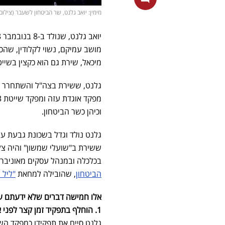
מימין: יואב גלנט, שר הביטחון לשעבר (צילום י
מושב עמיקם, נשוי לקלודין, שהכי
מיכאל, שירת גם הוא כקצין בשייטת 
גלנט, ששירת בצה"ל והשתחרר בד
וכיהן כשר הביטחון.
גלנט נולד וגדל בשכונת גבעת עליי
ששירת ב"שועלי שמשון" והיה צל
בכלכלה ובמנהל עסקים מאוניבר
הביטחון
, שהובילה למחאת
"ליל גלנט 2" ב
אלו חמישה דברים שלא ידעתם על
1. הוחלף בתפקיד זמן קצר לפני אסון השייטת