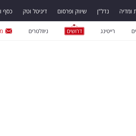
ומדיה
נדל"ן
שיווק ופרסום
דיגיטל וטק
כסף ו
ם
רייטינג
דרושים
ניוזלטרים
מי