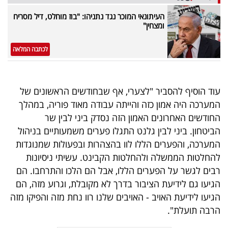
40
העיתונאי המוכר נגד נתניהו: "בוז מוחלט, דיל מסריח
ומצחין"
שיתופי
לכתבה המלאה
פעולה
עוד הוסיף להסביר "לצערי, אף שבחודשים הראשונים של
המערכה היה אמון כזה והייתה עבודה מאוד פוריה, במהלך
דרושים
החודשים האחרונים האמון הזה נסדק ביני לבין שר
הביטחון. ביני לבין גלנט התגלו פערים משמעותיים בניהול
ניוזלטרים
המערכה, והפערים הללו לוו בהצהרות ובפעולות שמנוגדות
להחלטות הממשלה ולהחלטות הקבינט. עשיתי ניסיונות
רבים לגשר על הפערים הללו, אבל הם הלכו והתרחבו. הם
מייל
הגיעו גם לידיעת הציבור בדרך לא מקובלת, וגרוע מזה, הם
אדום
הגיעו לידיעת האויב - האויבים שלנו רוו נחת מזה והפיקו מזה
הרבה תועלת".