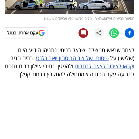
קריפטו
חסימת כבישים-אילוסטרציה (צילום פלאש 90/ אבשלום ששוני)
ויראלי
עקבו אחרינו בגוגל
טלוויזיה
לאחר שראש ממשלת ישראל בנימין נתניהו הודיע היום
עסקי
(שלישי) על
פיטוריו של שר הביטחון יואב גלנט
. רבים הגיבו
ספורט
ו
קראו לציבור לצאת לרחבות
ולהפגין. נתיבי איילון דרום נחסם
לתנועה עקב הפגנה שמתחילה להתקבץ ברחוב קפלן.
קריירה
ולימודים
מינויים
רייטינג
רכב