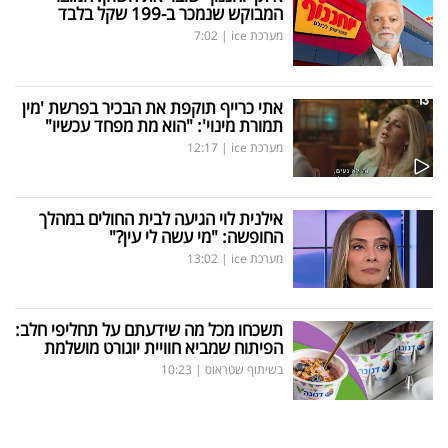
המבוקש שנמכר ב-199 שקל בלבד
מערכת ice
|
7:02
אתי כרייף תוקפת את הבכיר בפרשת 'מין
תמורת מינוי': "הוא מת מפחד עכשיו"
מערכת ice
|
12:17
אילנית לוי הגיעה לבית החולים במהלך
החופשה: "מי עשה לי עין?"
מערכת ice
|
13:02
תשכחו מכל מה שידעתם על תחליפי חלב:
הפיתוח שמביא חוויית יוגורט מושלמת
בשיתוף שטראוס
|
10:23