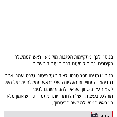
בריאות
תרבות
ופנאי
תיירות
TOP-
בנוסף לכך, מתקיימות הפגנות מול מעון ראש הממשלה
5
בקיסריה וגם מול מעונו ברחוב עזה בירושלים.
המילון
בנימין נתניהו מסר סרטון לציבור על פיטורי גלנט ואמר: אמר
הכלכלי
נתניהו: "המחוייבות העליונה שלי כראש ממשלת ישראל היא
לשמור על ביטחון ישראל ולהביא אותנו לניצחון
פודקאסט
מוחלט. בעיצומה של מלחמה, יותר מתמיד, נדרש אמון מלא
בין ראש הממשלה לשר הביטחון".
40
UNDER
עוד ב-