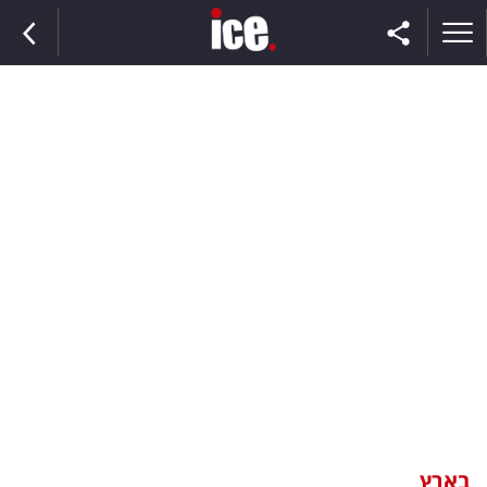
ראשי
הנבחרת
השוק
תקשורת
ומדיה
כסף
וצרכנות
בארץ