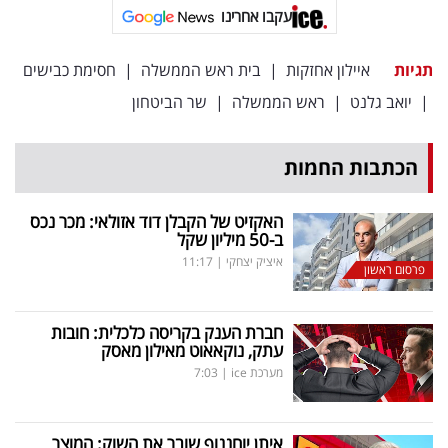
פרסמו
עקבו אחרינו
באייס
תגיות
איילון אחזקות
|
בית ראש הממשלה
|
חסימת כבישים
עקבו
|
יואב גלנט
|
ראש הממשלה
|
שר הביטחון
אחרינו:
הכתבות החמות
האקזיט של הקבלן דוד אזולאי: מכר נכס
ב-50 מיליון שקל
איציק יצחקי
|
11:17
פרסום ראשון
חברת הענק בקריסה כלכלית: חובות
עתק, נוקאאוט מאילון מאסק
מערכת ice
|
7:03
איתן יוחננוף שובר את השוק: המוצר