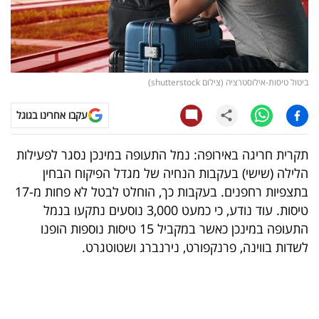
קריפטו
ויראלי
ביטול טיסות-אילוסטרציה (צילום shutterstock)
טלוויזיה
עקבו אחרינו בגוגל
עסקי
ספורט
תקרית חריגה באירופה: נמל התעופה במינכן נסגר לפעילות
הלילה (שישי) בעקבות הנחיה של מגדל הפיקוח הבחין
קריירה
בתצפיות רחפנים. בעקבות כך, הוחלט לבטל לא פחות מ-17
ולימודים
טיסות. עוד נודע, כי כמעט 3,000 נוסעים נתקעו בנמל
התעופה במינכן כאשר במקביל 15 טיסות נוספות הופנו
מינויים
לשדות בווינה, פרנקפורט, נירנברג ושטוטגרט.
רייטינג
רכב