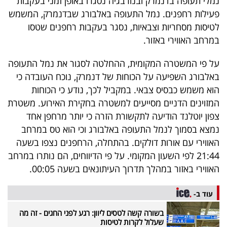
נמלי תעופה בדנמרק ובנורבגיה נסגרו באופן זמני בעקבות
40
פעילות רחפנים. נמל התעופה באלבורג שבדנמרק, המשמש
לטיסות מסחריות וצבאיות, נסגר בעקבות רחפנים שטסו
במרחב האווירי באזור.
שיתופי
על פי המשטרה המקומית, ההחלטה לסגור את נמל התעופה
פעולה
באלבורג השפיעה על הכוחות של דנמרק, נוכח העובדה כי
הוא משמש כבסיס צבאי. במקביל לכך, נודע כי הכוחות
המזוינים הדניים מסייעים למשטרה בחקירת האירוע. משטרת
דרושים
צפון יוטלנד הודיעה לתקשורת הזרה כי יותר מרחפן אחד
נמצא בסמוך לנמל התעופה באלבורג וכי הוא טס במרחב
ניוזלטרים
האווירי עם אורות דולקים. בהתחלה, הרחפנים נצפו בשעה
21:44 לפי השעון המקומי. על פי הדיווחים, הם נותרו במרחב
האווירי באזור במהלך תדרוך העיתונאים בשעה 00:05.
מייל
אדום
עוד ב-
בשורה קשה לטסים ליוון: רגע לפני החגים - זה מה
שעלול לקרות לטיסות