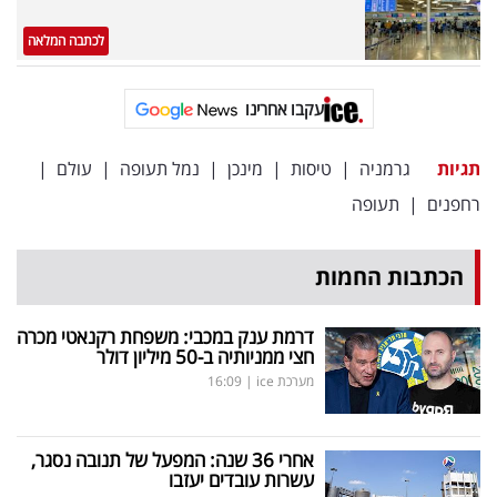
פרסמו
באייס
לכתבה המלאה
עקבו
עקבו אחרינו
אחרינו:
תגיות
גרמניה
|
טיסות
|
מינכן
|
נמל תעופה
|
עולם
|
רחפנים
|
תעופה
הכתבות החמות
דרמת ענק במכבי: משפחת רקנאטי מכרה
חצי ממניותיה ב-50 מיליון דולר
מערכת ice
|
16:09
אחרי 36 שנה: המפעל של תנובה נסגר,
עשרות עובדים יעזבו