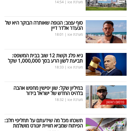
מערכת ice
|
14:54
סוף עצוב: הגופה שאותרה הבוקר היא של
הנעדר אלדר דיין
מערכת ice
|
18:01
גיא פלג וקשת 12 שוב בבית המשפט:
תביעת לשון הרע בסך 1,000,000 שקל
מערכת ice
|
18:33
במיליון שקל: שון יפישין מחפש אהבה
בלהיט החדש של ישראל בידור
מערכת ice
|
18:32
פרסום ראשון
תשכחו מכל מה שידעתם על תחליפי חלב:
הפיתוח שמביא חוויית יוגורט מושלמת