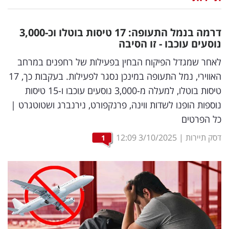
נדל"ן
דרמה בנמל התעופה: 17 טיסות בוטלו וכ-3,000
דיגיטל
נוסעים עוכבו - זו הסיבה
וטק
לאחר שמגדל הפיקוח הבחין בפעילות של רחפנים במרחב
האווירי, נמל התעופה במינכן נסגר לפעילות. בעקבות כך, 17
שיווק
טיסות בוטלו, למעלה מ-3,000 נוסעים עוכבו ו-15 טיסות
ופרסום
נוספות הופנו לשדות ווינה, פרנקפורט, נירנברג ושטוטגרט |
כל הפרטים
משפט
דסק תיירות
|
3/10/2025
12:09
1
מדדים
ומחקרים
דעות
רכילות
עסקית