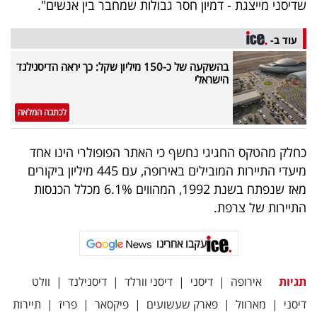
שדיסני מייצגת - דמיון חסר גבולות שמחבר בין אנשים".
פרסמו
באייס
עוד ב-
עקבו
בהשקעה של כ-150 מיליון שקל: כך יראה הדיסנילנד
הישראלי
אחרינו:
לכתבה המלאה
כחלק מהטקס החגיגי נחשף כי האתר הפופולרי הינו אחד
מיעדי התיירות המובילים באירופה, עם 445 מיליון ביקורים
מאז שנפתח בשנת 1992, המהווים 6.1% מכלל הכנסות
התיירות של צרפת.
עקבו אחרינו
תגיות
אירופה
|
דיסני
|
דיסני וורלד
|
דיסנילנד
|
וולט
דיסני
|
מארוול
|
פארק שעשועים
|
פיקסאר
|
פריז
|
תיירות