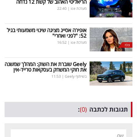
הריאליטי האהוב של קשת 12 נדחה
מערכת ice
|
22:40
אופירה אסייג מציגה שינוי משמעותי בגיל
52: "לפני ואחרי"
מערכת ice
|
16:52
צפו
Geely
שוברת את השוק: המהלך שמשנה
את חוקי המשחק בעסקאות טרייד-אין
בשיתוף Geely
|
11:53
תגובות לכתבה
(0)
: