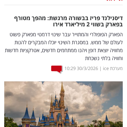
נדל"ן
דיסנילנד פריז בבשורה מרגשת: מהפך מטורף
דיגיטל
בפארק בשווי 2 מיליארד אירו
וטק
הפארק הפופולרי והמתוייר עבר שינוי דרמטי מפארק פשוט
לעולם של ממש. במסגרת השינוי יוכלו המבקרים להנות
שיווק
מחוויה יוצאת דופן ויהנו ממתחמים חדשים, אטרקציות חדשות
ופרסום
וחוויה בלתי נשכחת
משפט
מערכת ice
|
30/3/2026
10:29
מדדים
ומחקרים
דעות
רכילות
עסקית