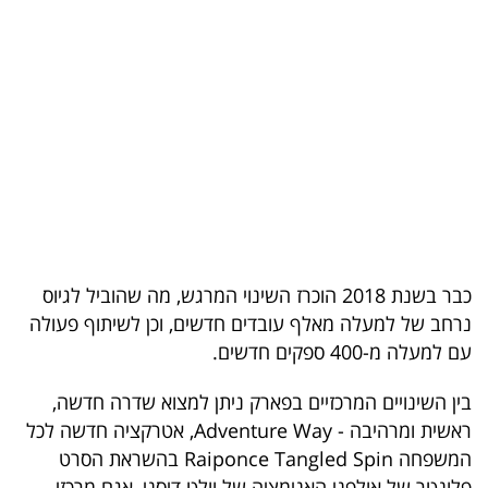
בריאות
תרבות
ופנאי
תיירות
TOP-
5
כבר בשנת 2018 הוכרז השינוי המרגש, מה שהוביל לגיוס
המילון
נרחב של למעלה מאלף עובדים חדשים, וכן לשיתוף פעולה
הכלכלי
עם למעלה מ-400 ספקים חדשים.
פודקאסט
בין השינויים המרכזיים בפארק ניתן למצוא שדרה חדשה,
ראשית ומרהיבה - Adventure Way, אטרקציה חדשה לכל
40
המשפחה Raiponce Tangled Spin בהשראת הסרט
UNDER
פלונטר של אולפני האנימציה של וולט דיסני, אגם מרכזי