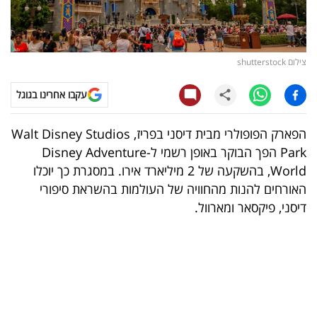
קריפטו
ויראלי
צילום shutterstock
טלוויזיה
עקבו אחרינו בגוגל
עסקי
הפארק הפופולרי מבית דיסני בפריז, Walt Disney Studios
ספורט
Park הפך הבוקר באופן רשמי ל-Disney Adventure
World, בהשקעה של 2 מיליארד אירו. במסגרת כך יוכלו
קריירה
האורחים להנות מהחוויה של העולמות בהשראת סיפורי
ולימודים
דיסני, פיקסאר ומארוול.
מינויים
רייטינג
רכב