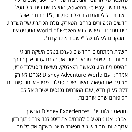
40
עצום בשם Adventure Bay, המייצג את ביתו של מפל
האורות הלילי והמרהיב של דיסני, וכן, 15 מתחמי אוכל
חדשים המפוזרים ברחבי הפארק. גולת הכותרת של השדרוג
שיתופי
הינו מתחם חדש שנקרא World of Frozen המכניס את
פעולה
המבקרים לעולם של "לשבור את הקרח".
השקת המתחמים החדשים נערכו בטקס השקה חגיגי
במיוחד ובו שיתפו מנהלי דיסני את חזונם עבור אבן הדרך
דרושים
ההיסטורית הזו. נטאשה רפאלסקי, נשיאת דיסנילנד פריז,
אמרה: "עם Disney Adventure World אנחנו לא רק
ניוזלטרים
מציגים את הפארק השני של דיסנילנד פריז - אנחנו פותחים
דלת לעידן חדש, שבו האורחים נכנסים ישירות אל לב
הסיפורים שהם אוהבים".
מייל
תומאס מזלום, יו"ר Disney Experiences המשיך
אדום
ואמר: "אנו ממשיכים להרחיב את דיסנילנד פריז מתוך חזון
ארוך טווח. החידוש של הפארק השני משקף את כל מה