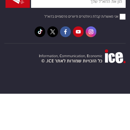
אני מאשר/ת קבלת ניוזלטרים ודיוורים פרסומיים בדוא"ל
I
nformation,
C
ommunication,
E
conomic
כל הזכויות שמורות לאתר ICE. ©