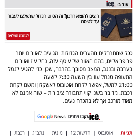
פרסמו
עוד ב-
באייס
רוצים להוציא דרכון? זה הסיוט הגדול שתאלצו לעבור
עד לטיסה
עקבו
לכתבה המלאה
אחרינו:
ככל שמתרחקים מהערים הגדולות ומגיעים לאזורים יותר
פריפריאליים, בהם האזור של עוטף עזה, נחל עוז ואזורים
בערבה ובנגב, המצב מסובך בהרבה, שכן כדי להגיע לנמל
התעופה מנחל עוז בין השעה 7:30 לשעה
21:00 למשל, אפשר לקחת אוטובוס לאשקלון ומשם לקחת
רכבת. מדובר בשני קווי תחבורה ציבורית – שזה אמנם לא
מאוד מורכב אך לא בהכרח נעים.
עקבו אחרינו
תגיות
אוטובוס
|
חדשות 12
|
מונית
|
נתב"ג
|
רכבת
|