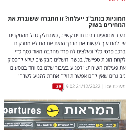
נדל"ן
המוניות בנתב"ג ייעלמו? זו החברה ששוברת את
דיגיטל
המחירים בשוק
וטק
בעוד שנוסעים רבים חווים קשיים, כשבחלק גדול מהמקרים
אין להם איך לעשות את הדרך הזאת אם הם לא מחזיקים
שיווק
ברכב פרטי כלל ונאלצים להיפרד מהרבה מאוד כסף כדי
ופרסום
לקחת מונית ספיישל, בנשר ירושלים מבקשים שלא להפסיק
את פעילות השירות: "לפגוע בציבור שלם במיוחד בנוסעים
משפט
מבוגרים שאין להם אפשרות זולה אחרת להגיע לשדה"
מדדים
מערכת ice
|
21/12/2022
9:02
39
ומחקרים
דעות
רכילות
עסקית