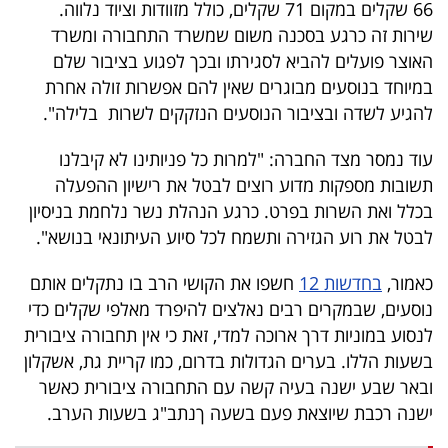
66 שקלים במקום 71 שקלים, כולל מזוודות וציוד נלווה.
40
שירות זה כרגע בסכנה משום שמשרד התחבורה ומשרד
האוצר פועלים להביא לסגירתו ובכך לפגוע בציבור שלם
במיוחד בנוסעים מבוגרים שאין להם אפשרות זולה אחרת
שיתופי
להגיע לשדה ובציבור הנוסעים הנזקקים לשרות בלילה".
פעולה
עוד נמסר מצד החברה: "למרות כל פניותינו לא קיבלנו
תשובות מספקות מדוע רוצים לבטל את רישיון ההפעלה
בכלל ואת השרות בפרט. כרגע הנהלת נשר נלחמת בניסיון
דרושים
לבטל את רוע הגזירה ותשמח לכל סיוע העיתונאי בנושא".
ניוזלטרים
כאמור,
בחדשות 12
חשפו את הקושי הרב בו נתקלים אותם
נוסעים, שבמקרים רבים נאלצים להיפרד מאלפי שקלים כדי
לנסוע במוניות דרך ארוכה למדי, זאת כי אין תחבורה ציבורית
מייל
בשעות הללו. בערים הגדולות בדרום, כמו קריית גת, אשקלון
אדום
ובאר שבע ישנה בעיה קשה עם התחבורה ציבורית כאשר
ישנה רכבת שיוצאת פעם בשעה ךנתב"ג בשעות הערב.