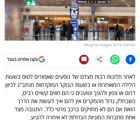
קריפטו
ויראלי
טלוויזיה
המראות (צילום Magma Images)
עסקי
עקבו אחרינו בגוגל
ספורט
לאחר תלונות רבות מצדם של נוסעים שאמורים לטוס בשעות
קריירה
הלילה המאוחרות או בשעות הבוקר המוקדמות מנתב"ג לכיוון
ולימודים
דרום או צפון ולהפך וטוענים כי הם חווים קשיים רבים,
כשבחלק גדול מהמקרים אין להם איך לעשות את הדרך
מינויים
הזאת אם הם לא מחזיקים ברכב פרטי כלל. התגובה מצד
אחת מחברות המוניות הגדולות לא איחרה להגיע.
רייטינג
רכב