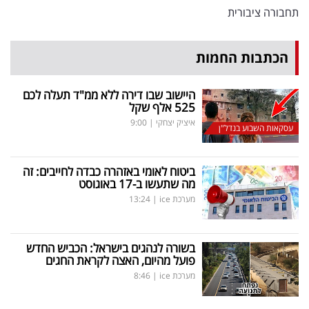
תחבורה ציבורית
הכתבות החמות
היישוב שבו דירה ללא ממ"ד תעלה לכם
525 אלף שקל
איציק יצחקי
|
9:00
עסקאות השבוע בנדל"ן
ביטוח לאומי באזהרה כבדה לחייבים: זה
מה שתעשו ב-17 באוגוסט
מערכת ice
|
13:24
בשורה לנהגים בישראל: הכביש החדש
פועל מהיום, האצה לקראת החגים
מערכת ice
|
8:46