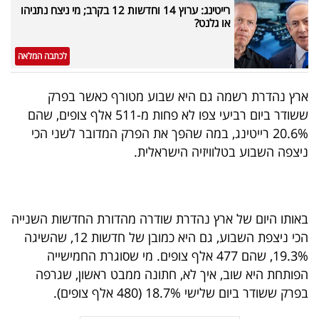
רייטינג: ערוץ 14 וחדשות 12 בקרב; מי ניצח נתניהו
40
או גלנט?
לכתבה המלאה
שיתופי
פעולה
ארץ נהדרת רשמה גם היא שבוע מטורף כאשר בפרק
ששודר ביום רביעי צפו לא פחות מ-511 אלף צופים, שהם
20.6% רייטינג, במה שהפך את הפרק המדובר לשני הכי
ניצפה השבוע בטלוויזיה הישראלית.
דרושים
ניוזלטרים
באותו היום של ארץ נהדרת שודרה מהדורת החדשות השנייה
הכי ניצפת השבוע, גם היא כמובן של חדשות 12, שהשיגה
מייל
19.3%, שהם 477 אלף צופים. מי שסוגרת החמישייה
אדום
הפותחת היא שוב, איך לא, חתונה ממבט ראשון, שגרפה
בפרק ששודר ביום שלישי 18.7% (480 אלף צופים).