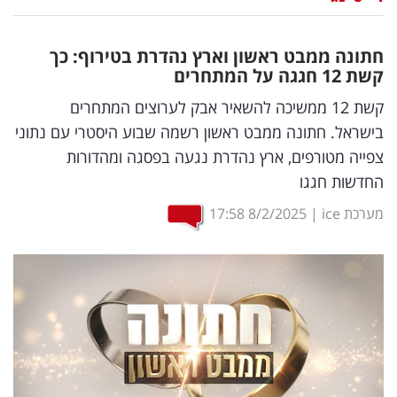
נדל"ן
חתונה ממבט ראשון וארץ נהדרת בטירוף: כך
דיגיטל
קשת 12 חגגה על המתחרים
וטק
קשת 12 ממשיכה להשאיר אבק לערוצים המתחרים
בישראל. חתונה ממבט ראשון רשמה שבוע היסטרי עם נתוני
שיווק
צפייה מטורפים, ארץ נהדרת נגעה בפסגה ומהדורות
ופרסום
החדשות חגגו
משפט
מערכת ice
|
8/2/2025
17:58
מדדים
ומחקרים
דעות
רכילות
עסקית