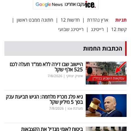
פרסמו
עקבו אחרינו
באייס
תגיות
ארץ נהדרת
|
חדשות 12
|
חתונה ממבט ראשון
|
עקבו
קשת 12
|
רייטינג
|
רייטינג שבועי
אחרינו:
הכתבות החמות
היישוב שבו דירה ללא ממ"ד תעלה לכם
525 אלף שקל
איציק יצחקי
|
7/8/2026
עסקאות השבוע בנדל"ן
גיא פלג מכריז מלחמה: הגיש תביעת ענק
בסך 5 מיליון שקל
מערכת ice
|
7/8/2026
ביטוח לאומי מגדיל את הקצבאות