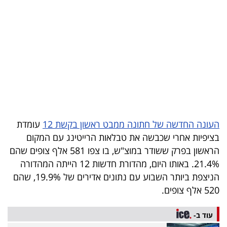
בריאות
תרבות
ופנאי
תיירות
TOP-
5
העונה החדשה של חתונה ממבט ראשון בקשת 12
עומדת
בציפיות אחרי שכבשה את טבלאות הרייטינג עם המקום
המילון
הראשון בפרק ששודר במוצ"ש, בו צפו 581 אלף צופים שהם
הכלכלי
21.4%. באותו היום, מהדורת חדשות 12 הייתה המהדורה
הניצפת ביותר השבוע עם נתונים אדירים של 19.9%, שהם
פודקאסט
520 אלף צופים.
40
עוד ב-
UNDER