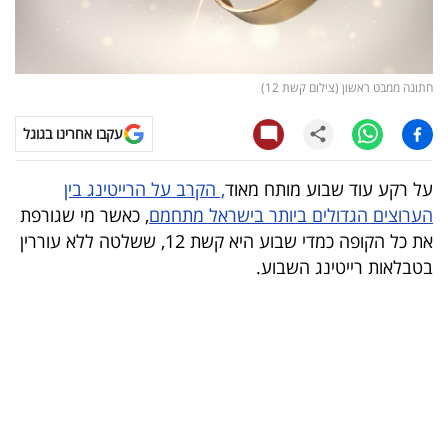
קריפטו
ויראלי
חתונה ממבט ראשון (צילום קשת 12)
טלוויזיה
עקבו אחרינו בגוגל
עסקי
על רקע עוד שבוע מותח מאוד
, הקרב על הרייטינג בין
ספורט
הערוצים הגדולים ביותר בישראל מתחמם
, כאשר מי שגורפת
את כל הקופה כמדי שבוע היא קשת 12, ששלטה ללא עוררין
קריירה
בטבלאות רייטינג השבוע.
ולימודים
מינויים
רייטינג
רכב