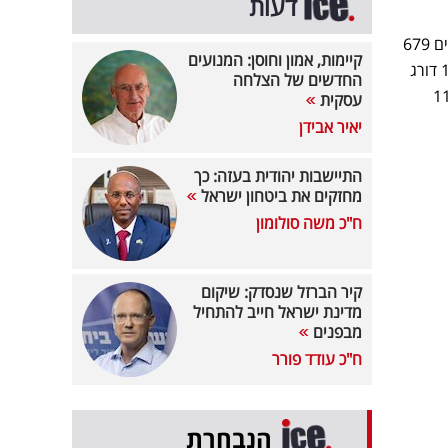
דעות
הגמר של תוכנית הריאליטי "המירוץ למיליון" כבש את המקום הראשון עם נתון של 23.2% רייטינג, המייצגים 679
קיימות, אמון וחוסן: המנועים
אלף צופים. במקום השני התייצבה רשת 13 עם "האח הגדול", שהניבה 11.9% ו-344 אלף צופים. ערוץ 14 דורג
החדשים של הצלחה
"הפטריוטים", שזכתה ל-6.4% ו-189 אלף צופים, בעוד תוכנית "האחוזון העליון" בכאן 11
עסקית
יאיר אבידן
התיישבות יהודית בעזה: כך
מחזקים את ביטחון ישראל
ח"כ משה סולומון
קיר הברזל שנסדק: שיקום
מדינת ישראל חייב להתחיל
מבפנים
ח"כ עודד פורר
הנבחרת