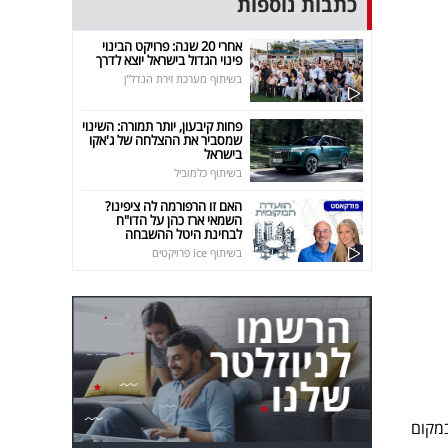
כתבות נוספות
אחרי 20 שנה: פרויקט הבינוי
פינוי הגדול בישראל יוצא לדרך
בשיתוף מערכת זירת הנדל"ן
פחות קיבעון, יותר תמורה: השינוי
שמסביר את ההצלחה של ג'אקו
בישראל
בשיתוף כלמוביל
האם זו הרפורמה לה ציפינו?
השמאי ארז כהן על הדו"ח
לבחינת היטל ההשבחה
בשיתוף ice פרויקטים
9.1% ו-250 אלף צופים. במקום