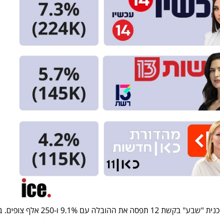
ברצועת השעה שבע בערב, התוכנית "שבע" בקשת 12 תפסה את ההובלה עם 