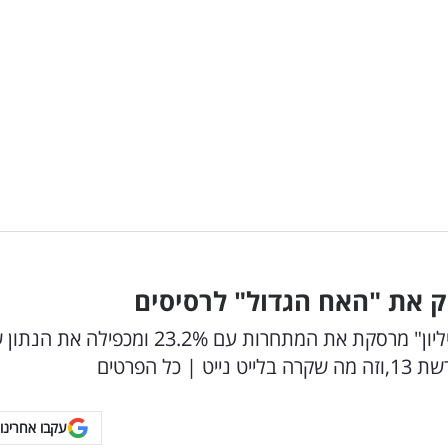
סק את "האח הגדול" לרסיסים
רייטינג: פער בלתי נתפס בפריים טיים: "המירוץ למיליון" מרסקת את המתחרות עם 23.2% ומכפילה 
עקבו אחרינו 