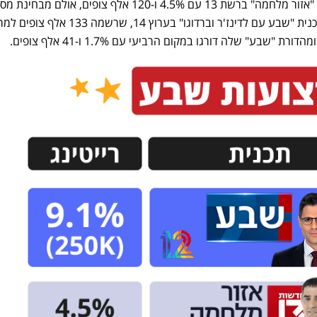
השני בשיעור הרייטינג התייצבה "אזור מלחמה" ברשת 13 עם 4.5% ו-120 אלף צופים, אולם מבחי
צופים מוחלט הקדימה אותה התוכנית "שבע עם לדינז'ר וברדוגו" בערוץ 14, שרשמה 133 אל