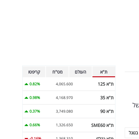
ת"א
העולם
מט"ח
קריפטו
ת"א 125
0.82%
4,065.600
ת"א 35
0.98%
4,168.970
את הנתון של
ת"א 90
0.37%
3,749.080
ת"א SME60
0.66%
1,326.650
בגוגל
ת"א נדל"ן
-0.16%
1,368.310