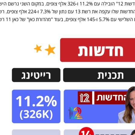
בגזרת המהדורות המרכזיות, "החדשות 12" הובילה עם 11.2% ו-326 אלף צופים. במקום השני נרשם 
ומהדורת "החדשות" דורגו במקום השלישי עם 7%