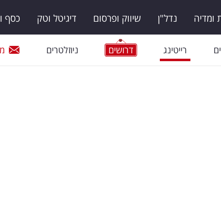
ומדיה
נדל"ן
שיווק ופרסום
דיגיטל וטק
כסף ו
ם
רייטינג
דרושים
ניוזלטרים
מי