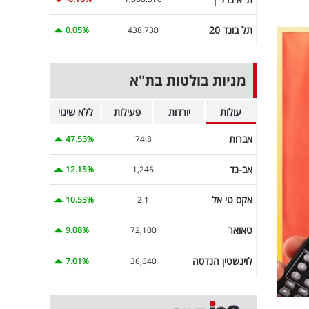
תל בונד 20
0.05%
438.730
מניות בולטות בת"א
עולות
יורדות
פעילות
ללא שינוי
אברות
47.53%
74.8
אב-גד
12.15%
1,246
אקס טי אל
10.53%
2.1
טאואר
9.08%
72,100
לוינשטין הנדסה
7.01%
36,640