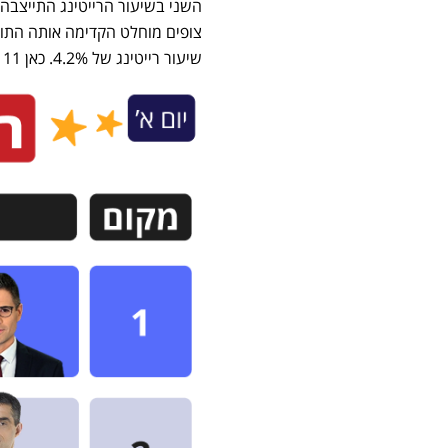
שיעור רייטינג של 4.2%. כאן 11 ומהדורת "שבע" שלה דורגו במקום הרביעי עם 1.7% ו-41 אלף צופים.