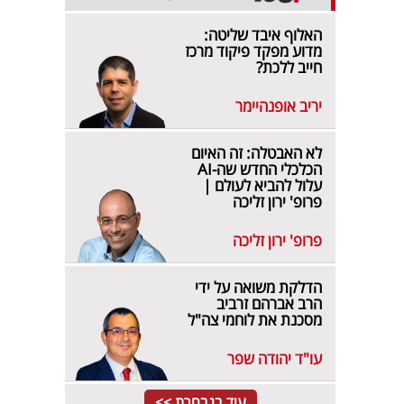
האלוף איבד שליטה:
מדוע מפקד פיקוד מרכז
חייב ללכת?
יריב אופנהיימר
לא האבטלה: זה האיום
הכלכלי החדש שה-AI
עלול להביא לעולם |
פרופ' ירון זליכה
פרופ' ירון זליכה
הדלקת משואה על ידי
הרב אברהם זרביב
מסכנת את לוחמי צה"ל
עו"ד יהודה שפר
עוד בנבחרת >>