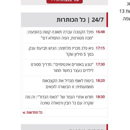
הישג
משמעותי לערוץ 14, שמהדורת החדשות שלו עקפה את רשת 13 עם נתון של 7.3% ו-224 אלף צופים. רשת 13
5. ו-145 אלף צופים, בעוד "מהדורת כאן" של כאן 11 רשמה
24/7 | כל הכותרות
מיכל הקטנה עברה תאונה קשה בהופעה:
16:48
"מכה מטורפת, הפה התמלא דם"
גיא פלג מכריז מלחמה: הגיש תביעת ענק
17:15
בסך 5 מיליון שקל
"נוגע באזורים אינטימיים": מדריך ספורט
17:30
לילדים נעצר בחשד חמור
ביטוח לאומי מגדיל את הקצבאות
18:20
משמעותית: זו הבשורה לזכאים
חודש אחרי הגמר של "האח הגדול": זה מה
18:30
שקרה עם גל רובין ורפאלה טווינה
כל החדשות