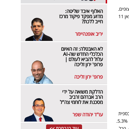
ות סוף השבוע עם נתון יפה – 11.5% ו-191 אלף צופים.
האלוף איבד שליטה:
מדוע מפקד פיקוד מרכז
אחריהם המתחרה הגדולה רשת 13 שם מהדורת השבת הציגה 9% ו224 אלף צופים. חדשות השבת של כאן 11
חייב ללכת?
יריב אופנהיימר
לא האבטלה: זה האיום
הכלכלי החדש שה-AI
עלול להביא לעולם |
פרופ' ירון זליכה
פרופ' ירון זליכה
הדלקת משואה על ידי
הרב אברהם זרביב
מסכנת את לוחמי צה"ל
ספית
עו"ד יהודה שפר
ועמית סגל רשמה אמש 8.5%. מייד אחריה המטה של רשת 13 בהגשת איילה חסון עם אחוז נמוך יחסית – 5.3%.
פגוש את העיתונאות מורחב של קשת 12 אחריה עם 4.9%. המטה המורחב צמוד צמוד מאחורה עם 4.5%. הכל
עוד בנבחרת >>