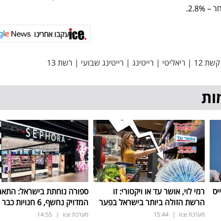
2.8%.
עקבו אחרינו
קשת 12
|
ריאליטי
|
רייטינג
|
רייטינג שבועי
|
רשת 13
ות
יס
רמי לוי, אושר עד או ויקטורי: זו
ספורה נוחתת בישראל: התאר
הרשת הזולה ביותר בישראל בפער
המדויק נחשף, 6 חנויות כבר החודש
מערכת ice
|
15:44
מערכת ice
|
14:55