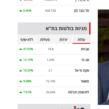
תל בונד 20
0.05%
438.730
מניות בולטות בת"א
עולות
יורדות
פעילות
ללא שינוי
אברות
47.53%
74.8
אב-גד
12.15%
1,246
אקס טי אל
10.53%
2.1
טאואר
9.08%
72,100
לוינשטין הנדסה
7.01%
36,640