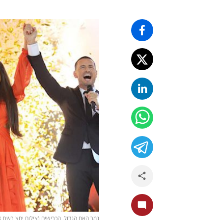
גמר האח הגדול, הכרישים (צילום יחצ רשת 13, מסך קשת 12)