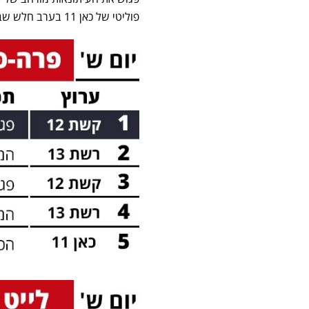
פוליטי של כאן 11 בערב חלש שבו לא הצליחה להגיע לאחוז אחד – 0.7% בלבד.