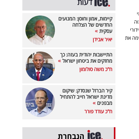
דעות
זי
קיימות, אמון וחוסן: המנועים
בוה
החדשים של הצלחה
ת – 17.4%. במקביל לשידורי
עסקית
ותה שסיימה את
יאיר אבידן
התיישבות יהודית בעזה: כך
מחזקים את ביטחון ישראל
ח"כ משה סולומון
קיר הברזל שנסדק: שיקום
מדינת ישראל חייב להתחיל
מבפנים
ח"כ עודד פורר
הנבחרת