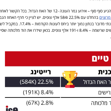
הגיע סוף סוף – אירוע גמר העונה -12 של האח הגדול. בכל הקשור לאחו
 מרוצים
בהחלט עם 22.5% ו584 אלף צופים. יש לציין כי חרף האחוז הג
בערב הגמר, בנוגע לממוצע העונתי מדובר בנתון נמוך יותר ביחס לעונות הקודמו
הגמר בקשת 12 שידרו את הכרישים שרשמה – 8.4% ו-191 אלף צופים. בכאן שידרו את הוד מלכ