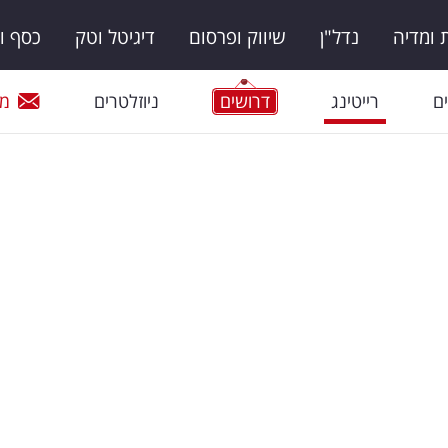
ומדיה
נדל"ן
שיווק ופרסום
דיגיטל וטק
כסף ו
ם
רייטינג
דרושים
ניוזלטרים
מי