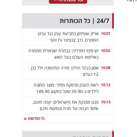
24/7 | כל הכותרות
אריק שטילמן בתביעת ענק נגד ערוץ
16:01
הספורט, נדב צנציפר ורז זהבי
יש סיכוי למדליה: נבחרת ישראלית תתחרה
16:02
באליפות העולם בעל האש
אסון בנהר הירדן: סירה התהפכה וילד כבן
16:08
12 נעלם
רשת הענק מרסקת מחיר: מוצר החובה
16:12
לילדים ב-59.90 שקל במקום 149.90
פנגו מפנקת את הישראלים: קפה חינם,
16:13
30% הנחה על חניה ונסיעות חינם
כל החדשות