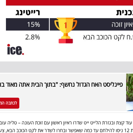
פיינליסט האח הגדול נחשף: "בתוך הבית אתה מאוד בו
לכתבה המ
לימון עוד קצת ובגזרת הלייט ייט שדרו ראיון ראשון עם זוכת העונה – טליה עוב
הראיון בכיכובה רשם 15%. בקשת 12 ניסו להילחם עד כמה שאפשר ובחרו לשדר את לקט הכוכב הבא