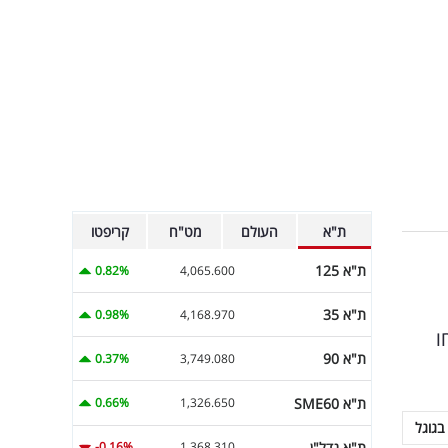
ת"א
העולם
מט"ח
קריפטו
ת"א 125
0.82%
4,065.600
ת"א 35
0.98%
4,168.970
דשות בקשת 12 הצליחו
ת"א 90
0.37%
3,749.080
ת"א SME60
0.66%
1,326.650
בגוגל
ת"א נדל"ן
-0.16%
1,368.310