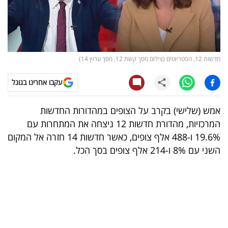
קריפטו
ויראלי
חדשות 12, הפטריוטים (צילום מסך קשת 12, מסך ערוץ 14)
טלוויזיה
עקבו אחרינו בגוגל
עסקי
ספורט
אמש (שלישי) בקרב על הצופים במהדורות החדשות
המרכזיות, מהדורת חדשות 12 ניצחה את המתחרות עם
קריירה
19.6% ו-488 אלף צופים, כאשר חדשות 14 חזרה אל המקום
ולימודים
השני עם 8% ו-214 אלף צופים בסך הכל.
מינויים
רייטינג
רכב