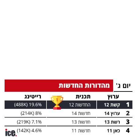
בריאות
תרבות
ופנאי
תיירות
TOP-
5
המילון
הכלכלי
פודקאסט
40
UNDER