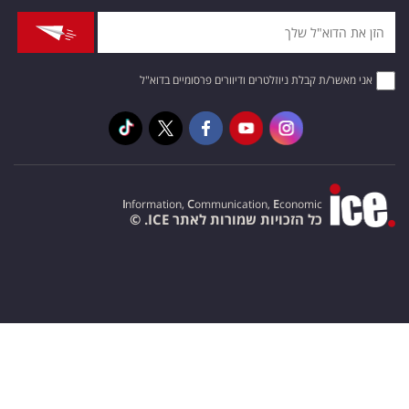
אני מאשר/ת קבלת ניוזלטרים ודיוורים פרסומיים בדוא"ל
I
nformation,
C
ommunication,
E
conomic
כל הזכויות שמורות לאתר ICE. ©