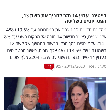
נדל"ן
רייטינג: ערוץ 14 חזר להביך את רשת 13,
דיגיטל
הפטריוטים בשליטה
וטק
מהדורת חדשות 12 ניצחה את המתחרות עם 19.6% ו-488
אלף צופים, כאשר חדשות 14 חזרה אל המקום השני עם 8%
שיווק
ו-214 אלף צופים בסך הכל. חדשות ההמשך של קשת 12
ופרסום
רשמו נתון של 18.6% ו-467 אלף צופים, כאשר הפטריוטים
בערוץ 14 סיימו במקום השני עם 8.3% ו-220 אלף צופים
משפט
מערכת ice
|
20/12/2023
9:57
41
מדדים
ומחקרים
דעות
רכילות
עסקית