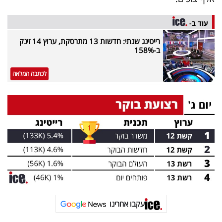
עוד ב-
רייטינג שנתי: חדשות 13 מתרסקת, ערוץ 14 זינק
ב-158%
לכתבה המלאה
עקבו אחרינו