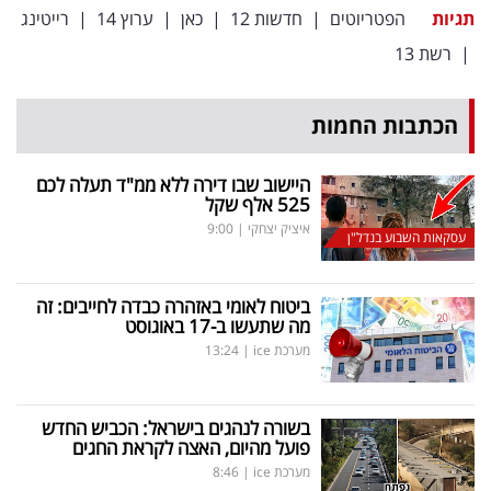
תגיות
הפטריוטים
|
חדשות 12
|
כאן
|
ערוץ 14
|
רייטינג
|
רשת 13
הכתבות החמות
היישוב שבו דירה ללא ממ"ד תעלה לכם
525 אלף שקל
איציק יצחקי
|
9:00
עסקאות השבוע בנדל"ן
ביטוח לאומי באזהרה כבדה לחייבים: זה
מה שתעשו ב-17 באוגוסט
מערכת ice
|
13:24
בשורה לנהגים בישראל: הכביש החדש
פועל מהיום, האצה לקראת החגים
מערכת ice
|
8:46