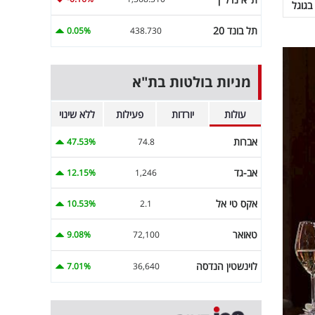
בגוגל
תל בונד 20
0.05%
438.730
מניות בולטות בת"א
עולות
יורדות
פעילות
ללא שינוי
אברות
47.53%
74.8
אב-גד
12.15%
1,246
אקס טי אל
10.53%
2.1
טאואר
9.08%
72,100
לוינשטין הנדסה
7.01%
36,640