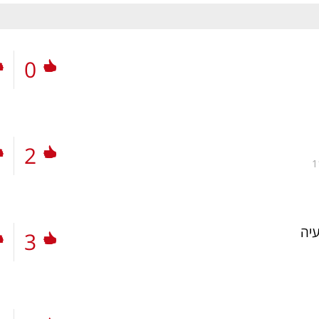
0
2
1
יה
3