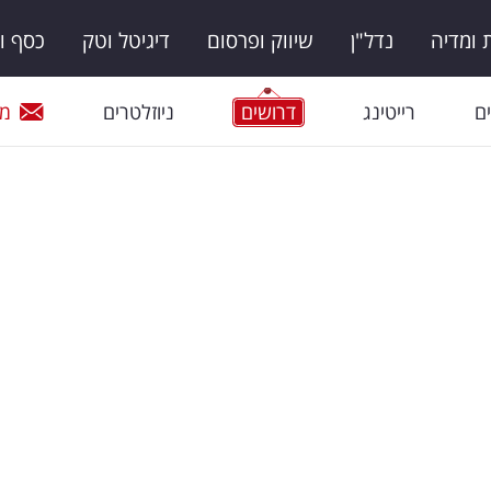
ומדיה
נדל"ן
שיווק ופרסום
דיגיטל וטק
כסף ו
ם
רייטינג
דרושים
ניוזלטרים
מי