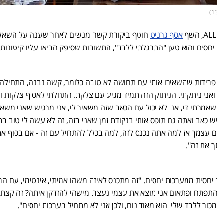
אסף גרניט
חוטף ביקורת קשה מנשים לאחר שענה על השאל
יחסים והוא טען "התרגלתי ללבד", התשובות שסיפק הביאו עליו קיטונות
ה פרידות שהשאירו אותי עם תחושה לא טובה כלומר, קשה נבנה, התחילה 
אני ניתקתי. הניתוק הזה תמיד מגיע עם צלקת. התחלתי לאסוף צלקות וא
שאמרתי די, אני לא יכול עם הכאב שזה משאיר לי, אני מרגיש שאני משאי
ש כאב ואתה גם תופס אותי בנקודת זמן שאני בזה, זה לא עשה לי טוב ב
 עצמך אז למה אתה נכנס לזה, למה בכלל להתחיל עם זה - אם בסוף א
 את זה".
 יחסית ממערכות יחסים. "זה מתכנס לאיזה משהו אמיתי, אינטימי, עם ה
התפתח ופתאום אני מוצא את עצמי נעצר. מישהי להזדקן איתה? זה קצת 
ור ללבד שלי. הוא מאוד נוח, ולכן אני לא מתחיל מערכות יחסים".