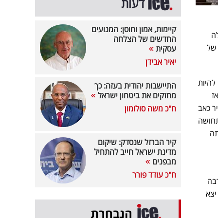
דעות
קיימות, אמון וחוסן: המנועים
ה
החדשים של הצלחה
 של
עסקית
יאיר אבידן
להיות
התיישבות יהודית בעזה: כך
ז
מחזקים את ביטחון ישראל
ר כאב
ח"כ משה סולומון
תחושה
תה
קיר הברזל שנסדק: שיקום
מדינת ישראל חייב להתחיל
מבפנים
ח"כ עודד פורר
רבה
יצא
הנבחרת