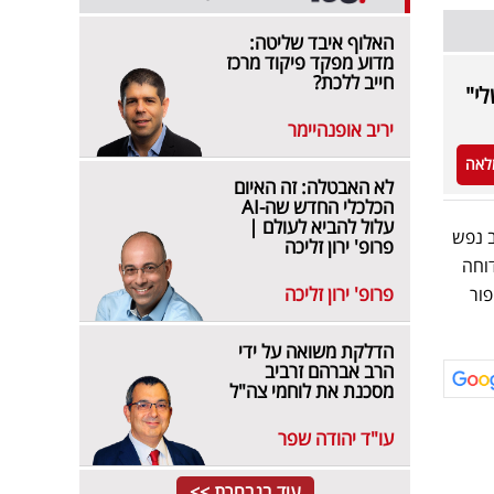
האלוף איבד שליטה:
מדוע מפקד פיקוד מרכז
חייב ללכת?
לי"
יריב אופנהיימר
לאה
לא האבטלה: זה האיום
הכלכלי החדש שה-AI
עלול להביא לעולם |
ב נפש
פרופ' ירון זליכה
וחה
פרופ' ירון זליכה
ור
הדלקת משואה על ידי
הרב אברהם זרביב
מסכנת את לוחמי צה"ל
עו"ד יהודה שפר
עוד בנבחרת >>