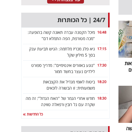
24/7 | כל הכותרות
מיכל הקטנה עברה תאונה קשה בהופעה:
16:48
"מכה מטורפת, הפה התמלא דם"
גיא פלג מכריז מלחמה: הגיש תביעת ענק
17:15
בסך 5 מיליון שקל
אות
"נוגע באזורים אינטימיים": מדריך ספורט
17:30
ם
לילדים נעצר בחשד חמור
ביטוח לאומי מגדיל את הקצבאות
18:20
משמעותית: זו הבשורה לזכאים
חודש אחרי הגמר של "האח הגדול": זה מה
18:30
שקרה עם גל רובין ורפאלה טווינה
כל החדשות
שה