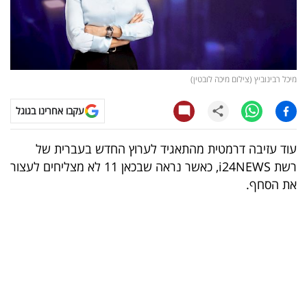
קריפטו
ויראלי
מיכל רבינוביץ (צילום מיכה לובטין)
טלוויזיה
עקבו אחרינו בגוגל
עסקי
ספורט
עוד עזיבה דרמטית מהתאגיד לערוץ החדש בעברית של
רשת i24NEWS, כאשר נראה שבכאן 11 לא מצליחים לעצור
קריירה
את הסחף.
ולימודים
מינויים
רייטינג
רכב