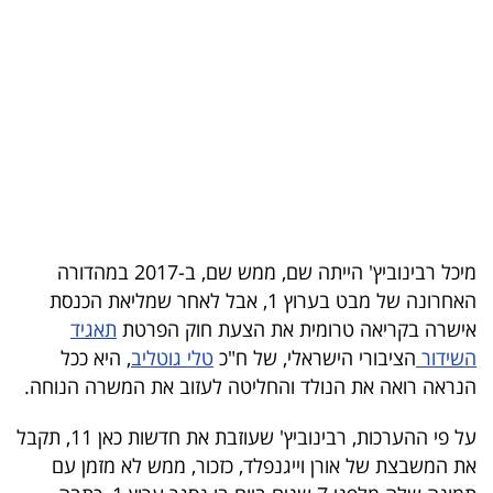
בריאות
תרבות
ופנאי
תיירות
TOP-
5
מיכל רבינוביץ' הייתה שם, ממש שם, ב-2017 במהדורה
האחרונה של מבט בערוץ 1, אבל לאחר שמליאת הכנסת
המילון
אישרה בקריאה טרומית את הצעת חוק הפרטת
תאגיד
הכלכלי
השידור
הציבורי הישראלי, של ח"כ
טלי גוטליב
, היא ככל
הנראה רואה את הנולד והחליטה לעזוב את המשרה הנוחה.
פודקאסט
על פי ההערכות, רבינוביץ' שעוזבת את חדשות כאן 11, תקבל
40
את המשבצת של אורן וייגנפלד, כזכור, ממש לא מזמן עם
UNDER