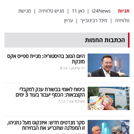
פרסמו
תגיות
i24News
|
כאן 11
|
מגיש טלוויזיה
|
מגישת
באייס
טלוויזיה
|
מיכל רבינוביץ'
|
ערוץ
עקבו
אחרינו:
הכתבות החמות
היום הטוב בהיסטוריה: מניית ספייס אקס
מזנקת
רוי שיינמן
|
8:14
ביטוח לאומי בבשורת ענק למקבלי
הקצבאות: הכסף יעבור בעוד 3 ימים
מערכת ice
|
7:12
סקר מנדטים חדש: איזנקוט מעל נתניהו,
זו המפלגה שתכריע את הבחירות