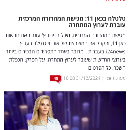
נדל"ן
טלטלה בכאן 11: מגישת המהדורה המרכזית
דיגיטל
עוברת לערוץ המתחרה
וטק
מגישת המהדורה המרכזית, מיכל רבינוביץ' עוזבת את חדשות
כאן 11, ותקבל את המשבצת של אורן וייגנפלד בערוץ
שיווק
i24news בעברית - מדובר באחד התפקידים הבכירים ביותר
ופרסום
בערוצי החדשות שעובר לערוץ מתחרה. על הפרק: הכפלת
השכר. כל הפרטים
משפט
מערכת ice
|
31/12/2024
16:08
48
מדדים
ומחקרים
דעות
רכילות
עסקית