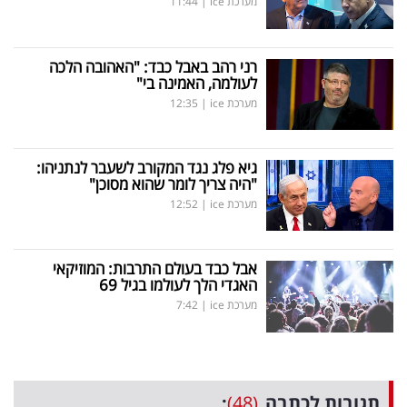
מערכת ice
|
11:44
רני רהב באבל כבד: "האהובה הלכה
לעולמה, האמינה בי"
מערכת ice
|
12:35
גיא פלג נגד המקורב לשעבר לנתניהו:
"היה צריך לומר שהוא מסוכן"
מערכת ice
|
12:52
אבל כבד בעולם התרבות: המוזיקאי
האגדי הלך לעולמו בגיל 69
מערכת ice
|
7:42
תגובות לכתבה
(48)
: