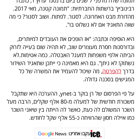
תמונה שלה מלפני 7 שנים ביום בו נסגר ערוץ 1, כתבה
40
רבינוביץ' ברשתות החברתיות: "תמונה קטנה, מאי 2017.
מהדורת מבט האחרונה. לסגור. לפתוח. ושוב לסגור? כי מה
שווה התאגיד אם לא נשלוט בו".
שיתופי
היא הוסיפה וכתבה: "אז הופכים את העובדים למיותרים,
פעולה
ובדורסנות חסרת מעצורים שוב, לא תהיה שום בעייה לזרוק
הביתה אלפי משפחות למעגל האבטלה. כמה אטימות.לא
נשתוק! לא ניתן". גם היא מאמינה כי ייתכן שתאגיד השידור
דרושים
בדרך
להפרטה
, מה שיכול להעמיד את המשרה של כל
המגישים בסכנה גדולה.
ניוזלטרים
על פי הפרסום של רן בוקר ב-ynet, ההערכה היא שתקבל
משכורת חודשית של למעלה מ-80 אלף שקלים, הרבה מעל
מייל
השכר המשולם לה כעת, כאשר לה הייתה בין שיאני השכר
אדום
כמו איילה חסון שהרוויחה כ-55 אלף שקל לחודש.
עקבו אחרינו