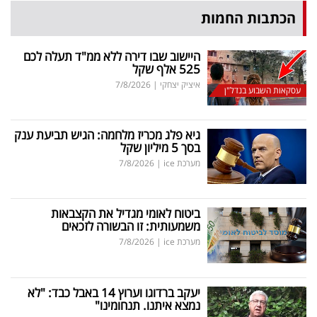
פרסמו
הכתבות החמות
באייס
היישוב שבו דירה ללא ממ"ד תעלה לכם
עקבו
525 אלף שקל
אחרינו:
איציק יצחקי
|
7/8/2026
עסקאות השבוע בנדל"ן
גיא פלג מכריז מלחמה: הגיש תביעת ענק
בסך 5 מיליון שקל
מערכת ice
|
7/8/2026
ביטוח לאומי מגדיל את הקצבאות
משמעותית: זו הבשורה לזכאים
מערכת ice
|
7/8/2026
יעקב ברדוגו וערוץ 14 באבל כבד: "לא
נמצא איתנו. תנחומינו"