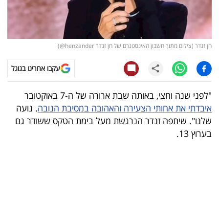
קריפטו
ויראלי
חן זנדר (צילום מתוך חשבון האינסטגרם של חן זנדר henzander@)
טלוויזיה
עקבו אחרינו בגוגל
עסקי
"לפני שנה וחצי, באותה שבת ארורה של ה-7 באוקטובר
ספורט
איבדתי את אחותי הצעירה והאהובה במסיבת הנובה
. נועה
שלנו". שיתפה זנדר הנרגשת מעל בימת הטקס ששודר גם
קריירה
בערוץ 13.
ולימודים
מינויים
רייטינג
רכב