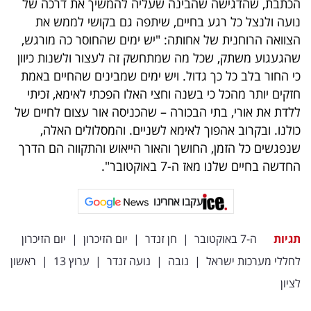
הכתבת, שהדגישה שהבינה שעליה להמשיך את דרכה של
40
נועה ולנצל כל רגע בחיים, שיתפה גם בקושי לממש את
הצוואה הרוחנית של אחותה: "יש ימים שהחוסר כה מורגש,
שהגעגוע משתק, שכל מה שמתחשק זה לעצור ולשנות כיוון
שיתופי
כי החור בלב כל כך גדול. ויש ימים שמבינים שהחיים באמת
פעולה
חזקים יותר מהכל כי בשנה וחצי האלו הפכתי לאימא, זכיתי
ללדת את אורי, בתי הבכורה – שהכניסה אור עצום לחיים של
כולנו. ובקרוב אהפוך לאימא לשניים. והמסלולים האלה,
שנפגשים כל הזמן, החושך והאור הייאוש והתקווה הם הדרך
דרושים
החדשה בחיים שלנו מאז ה-7 באוקטובר".
ניוזלטרים
עקבו אחרינו
תגיות
ה-7 באוקטובר
|
חן זנדר
|
יום הזיכרון
|
יום הזיכרון
מייל
לחללי מערכות ישראל
|
נובה
|
נועה זנדר
|
ערוץ 13
|
ראשון
אדום
לציון