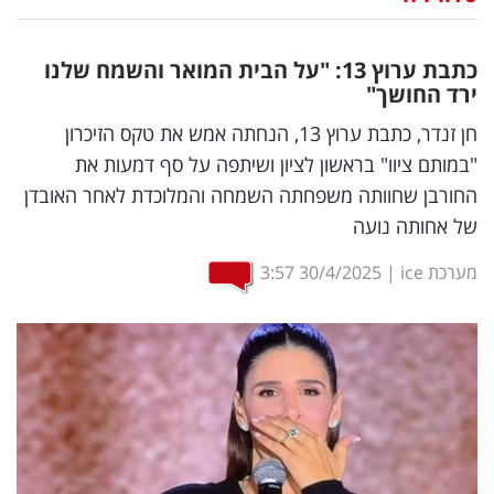
נדל"ן
כתבת ערוץ 13: "על הבית המואר והשמח שלנו
דיגיטל
ירד החושך"
וטק
חן זנדר, כתבת ערוץ 13, הנחתה אמש את טקס הזיכרון
"במותם ציוו" בראשון לציון ושיתפה על סף דמעות את
שיווק
החורבן שחוותה משפחתה השמחה והמלוכדת לאחר האובדן
ופרסום
של אחותה נועה
משפט
מערכת ice
|
30/4/2025
3:57
מדדים
ומחקרים
דעות
רכילות
עסקית