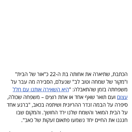
בריאות
תרבות
ופנאי
תיירות
TOP-
5
הכתבת, שתיארה את אחותה בת ה-22 כ"אור של הבית"
ו"מקור של שמחה וטוב לב" שנעלם, הסבירה מה עבר על
המילון
משפחתה בזמן שהתאבלה: "
היא השאירה אותנו עם חלל
הכלכלי
עצום
ועם תואר שאף אחד או אחת רוצים – משפחה שכולה,
סיפרה על הבמה זנדר ההריונית ושיתפה בכאב, "ברגע אחד
פודקאסט
על הבית המואר והשמח שלנו ירד החושך. והמקום שבו
40
חגגנו את החיים יחד נשמעו פתאום זעקות של כאב".
UNDER