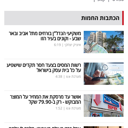
הכתבות החמות
משקיעי הנדל"ן בורחים מתל אביב ובאר
שבע - וקונים בעיר הזו
איציק יצחקי
|
6:19
רשות המסים בצעד חסר תקדים שישפיע
על כל בית עסק בישראל
מערכת ice
|
4:38
אושר עד מרסקת את המחיר על המוצר
המבוקש - רק ב-79.90 שקל
מערכת ice
|
1:52