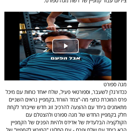
ציליום עבור קמפיין של רשת מגה ספורט.
40
שיתופי
פעולה
דרושים
ניוזלטרים
מגה ספורט
ככדורגלן לשעבר, וספורטאי פעיל, שלח יאחד כוחות עם מיכל
פרס המוכרת כחצי מה-"צמד הוורוד.בקמפיין נראים השניים
מייל
מתאמנים ביחד עם ההצעה להרכיב זוג חדש שייבחר לקחת
אדום
חלק בקמפיין החדש של מגה ספורט ולהצטלם עם
הקולקציה הבלעדית של אדידס ולהיות הפנים של הקמפיין
הבא ביחד עם שלח ופרס - עם הסלוגן "המירוץ לקמפיין" של