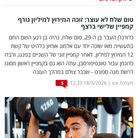
נדל"ן
טום שלח לא עוצר: זוכה המירוץ למיליון גורף
דיגיטל
קמפיין שלישי ברצף
וטק
כדורגלן העבר בן ה-29, טום שלח, נהיה בן רגע השם החם
בתעשייה מאז שזכה יחד עם אלמוג אוחיון בלהיט של קשת
שיווק
12 המירוץ למיליון. לאחר קמפיין זוגי של השניים בפנגו, ולבדו
ופרסום
כדוגמן עבור טוונטיפורסבן, עתה הוא גם בקמפיין ראשון מסוגו
לרשת מגה ספורט - שכבר צולם במהלך העונה
משפט
מערכת ice
|
18/5/2026
12:33
5
מדדים
ומחקרים
דעות
רכילות
עסקית