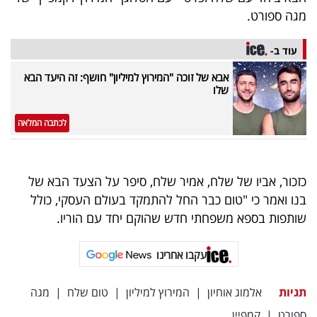
פרסמו
מגה ספורט.
באייס
עוד ב-
עקבו
אבא של זוכה "המירוץ למיליון" חושף: זה היעד הבא
אחרינו:
שלו
לכתבה המלאה
כזכור, אביו של שלח, אמיר שלח, סיפר על הצעד הבא של
בנו ואמר כי "טום כבר החל להתמקד בעולם העסקי, כולל
שותפות בספא משפחתי חדש שהוקם יחד עם הוריו.
עקבו אחרינו
תגיות
אלמוג אוחיון
|
המירוץ למיליון
|
טום שלח
|
מגה
ספורט
|
קמפיין