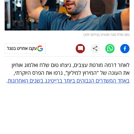
קריפטו
ויראלי
טום שלח מגה ספורט (צילום יחצ)
טלוויזיה
עקבו אחרינו בגוגל
עסקי
ספורט
לאחר דרמה מורטת עצבים, ניצחו טום שלח ואלמוג אוחיון
את העונה של "המירוץ למיליון", גרפו את הפרס היוקרתי,
קריירה
באחד המשדרים הגבוהים ביותר ברייטינג בשנים האחרונות
.
ולימודים
מינויים
רייטינג
רכב