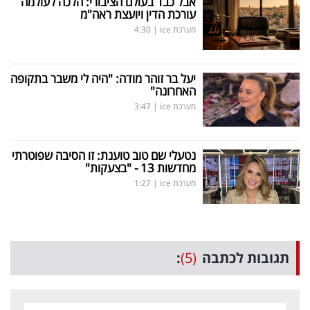
אבל כבד בעולם הציבורי: הלכה לעולמה
עורכת הדין ויועצת ראה"מ
מערכת ice
|
4:30
יעל בר זוהר מודה: "היה לי משבר בתקופה
האחרונה"
מערכת ice
|
3:47
נטעלי שם טוב טוענת: זו הסיבה שפוטרתי
מחדשות 13 - "בצעקות"
מערכת ice
|
1:27
תגובות לכתבה
(5)
: