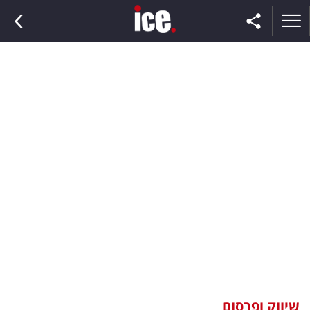
ראשי
הנבחרת
השוק
תקשורת
ומדיה
כסף
וצרכנות
שיווק ופרסום