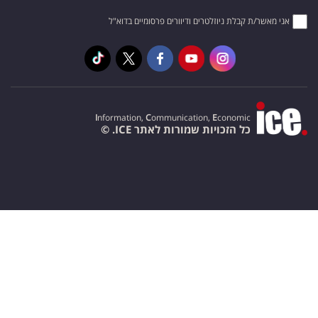
אני מאשר/ת קבלת ניוזלטרים ודיוורים פרסומיים בדוא"ל
I
nformation,
C
ommunication,
E
conomic
כל הזכויות שמורות לאתר ICE. ©