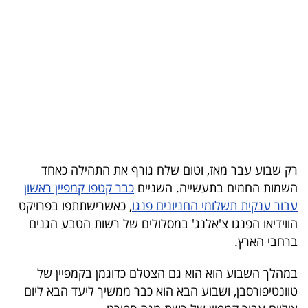
בריאות
תרבות
ופנאי
תיירות
TOP-
5
רק שבוע עבר מאז, וטום שלח גורף את התהילה כאחד
השמות החמים בתעשייה. השניים
כבר קטפו קמפיין ראשון
המילון
עבור ענקית תשלומי החניונים פנגו
, כאשרישתתפו בפרויקט
הכלכלי
הווידיאו הפנגו צ'אלנג' במסלולים של רשות הטבע הגנים
ברחבי הארץ.
פודקאסט
במהלך השבוע הוא הוא גם הצטלם כדוגמן בקמפיין של
40
טוונטיפורסבן, ושבוע הבא הוא כבר ממשיך ליעד הבא ליום
UNDER