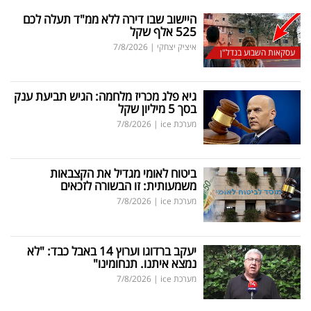
היישוב שבו דירה ללא ממ"ד תעלה לכם
525 אלף שקל
איציק יצחקי
|
7/8/2026
עסקאות השבוע בנדל"ן
גיא פלג מכריז מלחמה: הגיש תביעת ענק
בסך 5 מיליון שקל
מערכת ice
|
7/8/2026
ביטוח לאומי מגדיל את הקצבאות
משמעותית: זו הבשורה לזכאים
מערכת ice
|
7/8/2026
יעקב ברדוגו וערוץ 14 באבל כבד: "לא
נמצא איתנו. תנחומינו"
מערכת ice
|
7/8/2026