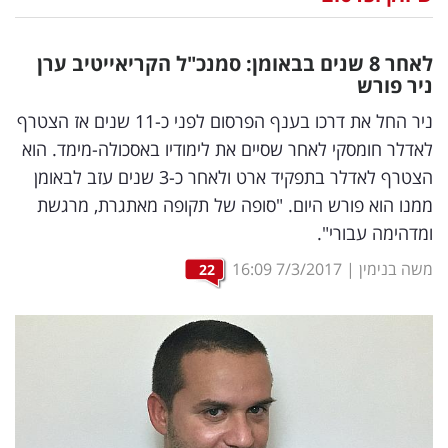
נדל"ן
לאחר 8 שנים בבאומן: סמנכ"ל הקריאייטיב ערן
דיגיטל
ניר פורש
וטק
ניר החל את דרכו בענף הפרסום לפני כ-11 שנים אז הצטרף
לאדלר חומסקי לאחר שסיים את לימודיו באסכולה-מימד. הוא
שיווק
הצטרף לאדלר בתפקיד ארט ולאחר כ-3 שנים עזב לבאומן
ופרסום
ממנו הוא פורש היום. "סופה של תקופה מאתגרת, מרגשת
ומדהימה עבורי".
משפט
משה בנימין
|
7/3/2017
16:09
22
מדדים
ומחקרים
דעות
רכילות
עסקית