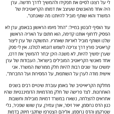
פרסמו
לי על רצונו לסיים את תפקידו ולהמשיך לדרך חדשה. ערן
היה אחד מהאנשים שעיצב את דמותו הקריאטיבית של
באייס
המשרד והוא שותף מוביל להיותנו מה שאנחנו".
עקבו
עוד הוסיף לובטון במייל: "החל מיומו הראשון בבאומן, ערן לא
אחרינו:
הפסיק לדחוף אותנו קדימה, הוא חתום על האריה הראשון
שלנו ושותף מוביל לאריות שאחריו. התשוקה של ערן ליצור
קריאטיב פורץ דרך צריכה לשמש דוגמא לכולנו. אין לי ספק
שערן ימשיך להיות, לא משנה היכן יבחר להמשיך את דרכו,
אחד מאנשי הקריאטיב המובילים בישראל. העבודות של ערן
ימשיכו עוד שנים רבות להיות חלק ממורשת המשרד. אני
אישית מודה לערן על השותפות, על המסירות ועל החברות".
מחלקת הקריאייטיב של באומן עוברת שינויים רבים בשנים
האחרונות. לצד פרישה של חלק מהדמויות הדומיננטיות שהיו
אחראים להצלחה, נשארו במשרד דמויות מובילות וחשובות
כגון הדס גרוסמן, יאיר זיסר, אורן עמירן, ערן שושו שפניר, גלי
שטרקמן והדס גרוסמן. אליהם הצטרפו שחקני חיזוק בדמות