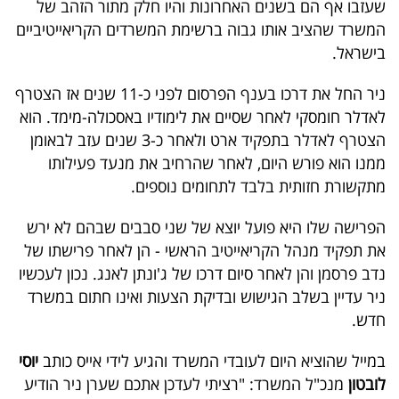
שעזבו אף הם בשנים האחרונות והיו חלק מתור הזהב של
40
המשרד שהציב אותו גבוה ברשימת המשרדים הקריאייטיביים
בישראל.
שיתופי
ניר החל את דרכו בענף הפרסום לפני כ-11 שנים אז הצטרף
פעולה
לאדלר חומסקי לאחר שסיים את לימודיו באסכולה-מימד. הוא
הצטרף לאדלר בתפקיד ארט ולאחר כ-3 שנים עזב לבאומן
ממנו הוא פורש היום, לאחר שהרחיב את מנעד פעילותו
מתקשורת חזותית בלבד לתחומים נוספים.
דרושים
הפרישה שלו היא פועל יוצא של שני סבבים שבהם לא ירש
ניוזלטרים
את תפקיד מנהל הקריאייטיב הראשי - הן לאחר פרישתו של
נדב פרסמן והן לאחר סיום דרכו של ג'ונתן לאנג. נכון לעכשיו
ניר עדיין בשלב הגישוש ובדיקת הצעות ואינו חתום במשרד
מייל
חדש.
אדום
במייל שהוציא היום לעובדי המשרד והגיע לידי אייס כותב
יוסי
לובטון
מנכ"ל המשרד: "רציתי לעדכן אתכם שערן ניר הודיע