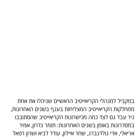
בריאות
תרבות
ופנאי
תיירות
TOP-
5
המילון
הכלכלי
במקביל למנהלי הקריאייטיב הראשיים שניהלו את אחת
ממחלקות הקריאייטיב המצליחות בענף בשנים האחרונות,
פודקאסט
ניר עבד גם לצד כמה מכישרונות הקריאייטיב שהסתובבו
במסדרונות באומן בשנים האחרונות: תומר גדרון, אמיר
40
אריאלי, אדי גולדנברג, שחר איילון, עודד לביא ושרון רפאל
UNDER