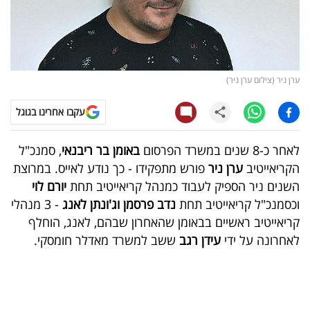
קריפטו
ויראלי
ערן ניר (צילום ערן ניר)
טלוויזיה
עקבו אחרינו בגוגל
עסקי
ספורט
לאחר כ-8 שנים במשרד הפרסום
באומן בר ריבנאי
, סמנכ"ל
הקריאייטיב
ערן ניר
פורש מתפקידו - כך נודע לאייס. במרוצת
קריירה
השנים ניר הספיק לעבוד כמנהל קריאייטיב תחת
יורם לוי
ולימודים
וכסמנכ"ל קריאייטיב תחת
נדב פרסמן וג'ונתן לאנג
- 3 מנהלי
קריאייטיב ראשיים בבאומן שהאחרון שבהם, לאנג, הוחלף
מינויים
לאחרונה על ידי
עידן רגב
ששב למשרד מאדלר חומסקי.
רייטינג
רכב