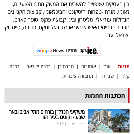
פרסמו
בין העסקים שצפויים להשבית את המשק מחר: הפועלים,
לאומי, מזרחי-טפחות, דיסקונט והבינלאומי, קבוצות הקניונים
באייס
הגדולות עזריאלי, מליסרון וביג, קבוצת פוקס, סופר-פארם,
עקבו
חברות כרטיסי האשראי ישראכרט, כאל ומקס, תנובה, פייסבוק
ישראל ועוד
אחרינו:
עקבו אחרינו
תגיות
אגד
|
אוטובוס
|
חברת דן
|
רכבת ישראל
|
רכבת
קלה
|
שביתה
|
תחבורה ציבורית
הכתבות החמות
משקיעי הנדל"ן בורחים מתל אביב ובאר
שבע - וקונים בעיר הזו
איציק יצחקי
|
6:19