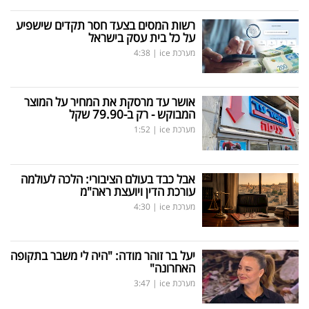
רשות המסים בצעד חסר תקדים שישפיע
על כל בית עסק בישראל
מערכת ice
|
4:38
אושר עד מרסקת את המחיר על המוצר
המבוקש - רק ב-79.90 שקל
מערכת ice
|
1:52
אבל כבד בעולם הציבורי: הלכה לעולמה
עורכת הדין ויועצת ראה"מ
מערכת ice
|
4:30
יעל בר זוהר מודה: "היה לי משבר בתקופה
האחרונה"
מערכת ice
|
3:47