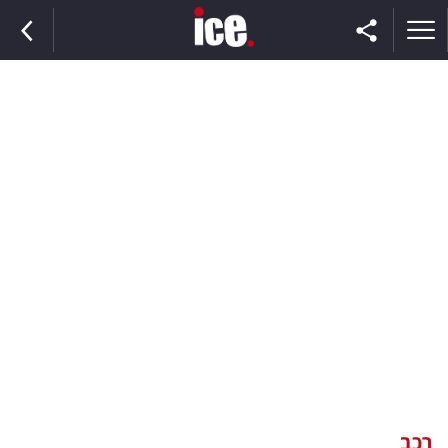
ראשי
הנבחרת
השוק
תקשורת
ומדיה
כסף
וצרכנות
רכב