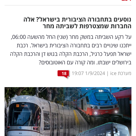
נדל"ן
נוסעים בתחבורה הציבורית בישראל? אלה
דיגיטל
החברות שמצטרפות לשביתה מחר
וטק
על רקע השביתה במשק מחר (שני) החל מהשעה 06:00,
ייתכנו שינויים רבים בתחבורה הציבורית בישראל. רכבת
שיווק
ישראל תפעל כרגיל, הרכבת הקלה בגוש דן והרכבת הקלה
ופרסום
בירושלים ישבתו. ומה קורה עם האוטובוסים?
משפט
מערכת ice
|
1/9/2024
19:07
18
מדדים
ומחקרים
דעות
רכילות
עסקית