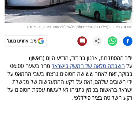
קריפטו
ויראלי
תחבורה ציבורית (צילום shutterstock, פלאש 90/ עומר פיכמן, יוסי אלוני)
טלוויזיה
עקבו אחרינו בגוגל
עסקי
יו"ר ההסתדרות, ארנון בר דוד, הודיע היום (ראשון)
ספורט
על
השבתה מלאה של המשק בישראל
מחר בשעה 06:00
בבוקר, זאת לאחר ששישה חטופים נרצחו בשבי החמאס על
קריירה
ידי השובים שלהם, זאת על רקע ההתעקשות של ממשלת
ולימודים
ישראל בראשות בנימין נתניהו לא לעשות עסקת חטופים על
רקע השליטה בציר פילדלפי.
מינויים
רייטינג
רכב