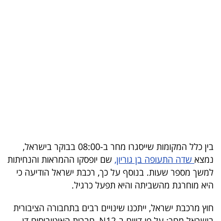
בריאות
תרבות
ופנאי
תיירות
TOP-
5
המילון
בין כלל המקומות שייסגרו מחר ב-08:00 בבוקר בישראל,
הכלכלי
נמצא
שדה התעופה בן גוריון,
שם יופסקו ההמראות והנחיתות
למשך מספר שעות. בנוסף על כך, רכבת ישראל הודיעה כי
פודקאסט
היא מוחרגת מהשביתה והיא תפעל כרגיל.
40
חוץ מרכבת ישראל, ייתכנו שינויים רבים בתחבורה הציבורית
UNDER
בישראל מחר: על פי דיווח ב-N12, חברות האוטובוסים דן