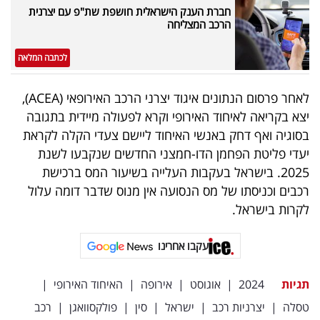
פרסמו
חברת הענק הישראלית חושפת שת"פ עם יצרנית
הרכב המצליחה
באייס
לכתבה המלאה
עקבו
אחרינו:
לאחר פרסום הנתונים איגוד יצרני הרכב האירופאי (ACEA),
יצא בקריאה לאיחוד האירופי וקרא לפעולה מיידית בתגובה
בסוגיה ואף דחק באנשי האיחוד ליישם צעדי הקלה לקראת
יעדי פליטת הפחמן הדו-חמצני החדשים שנקבעו לשנת
2025. בישראל בעקבות העלייה בשיעור המס ברכישת
רכבים וכניסתו של מס הנסועה אין מנוס שדבר דומה עלול
לקרות בישראל.
עקבו אחרינו
תגיות
2024
|
אוגוסט
|
אירופה
|
האיחוד האירופי
|
טסלה
|
יצרניות רכב
|
ישראל
|
סין
|
פולקסוואגן
|
רכב