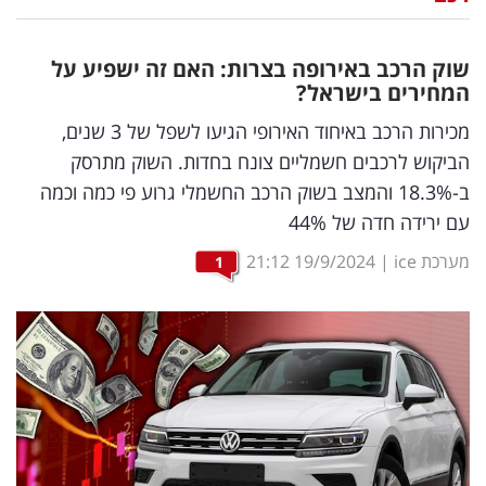
נדל"ן
שוק הרכב באירופה בצרות: האם זה ישפיע על
דיגיטל
המחירים בישראל?
וטק
מכירות הרכב באיחוד האירופי הגיעו לשפל של 3 שנים,
הביקוש לרכבים חשמליים צונח בחדות. השוק מתרסק
שיווק
ב-18.3% והמצב בשוק הרכב החשמלי גרוע פי כמה וכמה
ופרסום
עם ירידה חדה של 44%
משפט
מערכת ice
|
19/9/2024
21:12
1
מדדים
ומחקרים
דעות
רכילות
עסקית