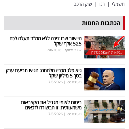
חשמלי
|
רנו
|
שוק הרכב
הכתבות החמות
היישוב שבו דירה ללא ממ"ד תעלה לכם
525 אלף שקל
איציק יצחקי
|
7/8/2026
עסקאות השבוע בנדל"ן
גיא פלג מכריז מלחמה: הגיש תביעת ענק
בסך 5 מיליון שקל
מערכת ice
|
7/8/2026
ביטוח לאומי מגדיל את הקצבאות
משמעותית: זו הבשורה לזכאים
מערכת ice
|
7/8/2026