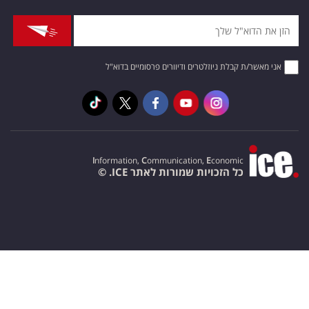
אני מאשר/ת קבלת ניוזלטרים ודיוורים פרסומיים בדוא"ל
I
nformation,
C
ommunication,
E
conomic
כל הזכויות שמורות לאתר ICE. ©