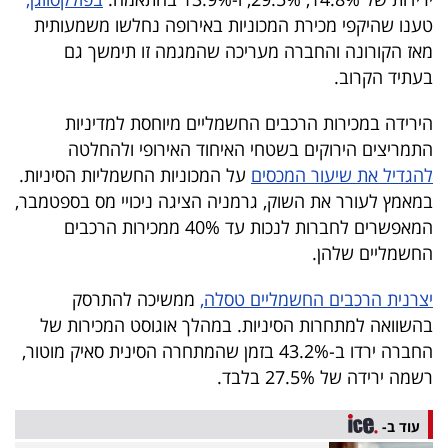
40
טענו שהיקפי מכירת המכוניות באירופה נחלשו משמעותית
מאז הקורונה והחברה מעריכה שהמגמה זו תימשך גם
בעתיד הקרוב.
שיתופי
הירידה במכירות הרכבים החשמליים מיוחסת למדיניות
פעולה
התמריצים הירוקים בשטחי האיחוד האירופי ולהחלטה
להגדיל את שיעור המכסים
על המכוניות החשמליות הסיניות.
במאמץ לעורר את השוק, גרמניה הציגה ניכויי מס בספטמבר,
דרושים
המאפשרים לחברות לנכות עד 40% ממכירות הרכבים
החשמליים שלהן.
ניוזלטרים
יצרנית הרכבים החשמליים טסלה,
ממשיכה להתרסק
בהשוואה למתחרות הסיניות. במהלך אוגוסט המכירות של
מייל
החברה ירדו ב-43.2% בזמן שהמתחרה הסינית סאיק מוטור,
רשמה ירידה של 27.5% בלבד.
אדום
עוד ב-