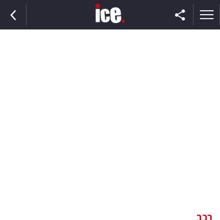
ראשי
הנבחרת
השוק
תקשורת
ומדיה
כסף
וצרכנות
רכב