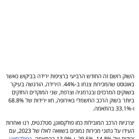
בריאות
תרבות
ופנאי
תיירות
TOP-
5
השוק רושם זה החודש הרביעי ברציפות ירידה בביקוש כאשר
באוגוסט שהמכירות צנחו ב-44%. הירידה, הורגשה בעיקר
המילון
בשווקים המרכזים ובגרמניה וצרפת, שני המוקדים החזקים
הכלכלי
ביותר בשוק הרכב החשמלי באירופה, חוו ירידות של 68.8%
ו-33.1% בהתאמה.
פודקאסט
יצרניות הרכב המובילות כמו פולקסווגן, סטלנטיס, רנו ואחרות
40
העידו על נתוני מכירות נמוכים בשוואה לאלו של 2023, עם
UNDER
ירידות של 14.8%, 29.5%, ו-13.9% בהתאמה.
בפולקסווגן,