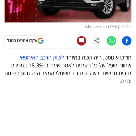
קריפטו
ויראלי
פולקסווגן (צילום shutterstock)
טלוויזיה
עקבו אחרינו בגוגל
עסקי
חודש אוגוסט, היה קשה במיוחד
לשוק הרכב האירופאי,
ספורט
שחווה שפל של כל הזמנים לאחר שירד ב-18.3% במכירת
רכבים חדשים. בשוק הרכב החשמלי המצב היה גרוע פי כמה
קריירה
וכמה.
ולימודים
מינויים
רייטינג
רכב