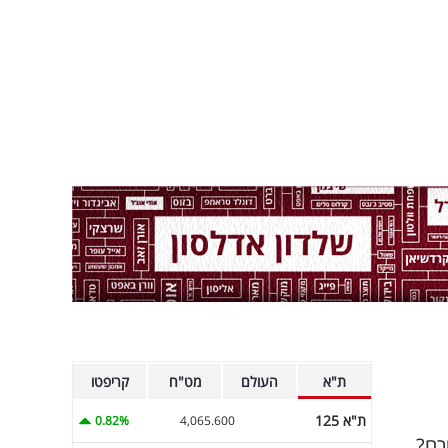
ת"א
העולם
מט"ח
קריפטו
ת"א 125
0.82%
4,065.600
רם?