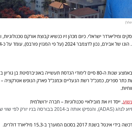
ד 1959, הוא איש עסקים ומיליארדר ישראלי. כיום מכהן זיו כנשיא קבוצת אורקם טכנולוגיות,
הוא שימש נשיא ומנכ"ל מובילא
אבירם שירת בצה"ל כקצין חי"ר ובאמצע שנות ה-80 סיים לימודי הנדסת תעשייה באוניברסיטת בן גוריו
שת כתר ספרים, כמנכ"ל רשת הנעליים וכמנכ"ל פארק הנופש אטרקציה
–
כ
חיות.
שוע
, ייסד זיו את מובילאיי טכנולוגיות
– חברה ירושלמית
2 בסכום המוערך ב-15.3 מיליארד דולרים.