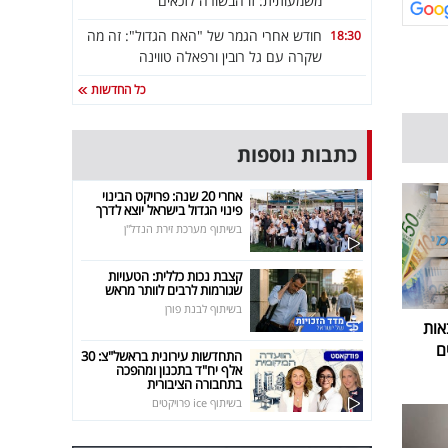
משמעותית: זו הבשורה לזכאים
חודש אחרי הגמר של "האח הגדול": זה מה
18:30
שקרה עם גל רובין ורפאלה טווינה
כל החדשות
כתבות נוספות
אחרי 20 שנה: פרויקט הבינוי
פינוי הגדול בישראל יוצא לדרך
בשיתוף מערכת זירת הנדל"ן
קצבת נכות כללית: הטעויות
שגורמות לרבים לוותר מראש
בשיתוף לבנת פורן
אות
ם
התחדשות עירונית בראשל"צ: 30
אלף יח"ד בתכנון ומהפכה
בתחבורה הציבורית
בשיתוף ice פרויקטים