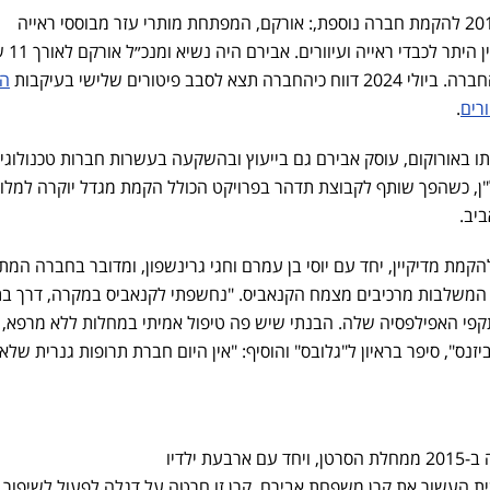
אבירם ושעשוע היו שותפים ב-2010 להקמת חברה נוספת,: אורקם, המפתחת מותרי עזר מבוססי ראייה
ממוחשבת אשר מטרתם לסי
סבב פיטורים שלישי בעיקבות
ה
רים
.
ו באורוקום, עוסק אבירם גם בייעוץ ובהשקעה בעשרות חברות טכנולוגיה
"ן, כשהפך שותף לקבוצת תדהר בפרויקט הכולל הקמת מגדל יוקרה למלו
יב.
הקמת מדיקיין, יחד עם יוסי בן עמרם וחגי גרינשפון, ומדובר בחברה המ
ת המשלבות מרכיבים מצמח הקנאביס. "נחשפתי לקנאביס במקרה, דרך ב
פי האפילפסיה שלה. הבנתי שיש פה טיפול אמיתי במחלות ללא מרפא, 
זנס", סיפר בראיון ל"גלובס" והוסיף: "אין היום חברת תרופות גנרית שלא
 ילדיו
אשית העשור את
קרן משפחת אבירם. קרן זו חרטה על דגלה לפעול לשיפור