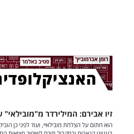
זיו אבירם: המילירדר מ"מובילאי"
הוא חתום על הצלחת מובילאיי, ועוד לפני כן הובי
בענייני קנאביס ובמקביל תורם לשיפור מציאות הח