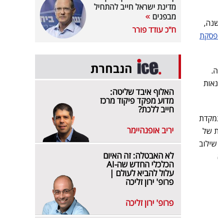
מדינת ישראל חייב להתחיל
מבפנים
יע בין היתר לכבדי ראייה ועיוורים. אבירם היה נשיא ומנכ״ל אורקם לאורך 11 שנה,
ח"כ עודד פורר
פסקת
הנבחרת
.
נאות
האלוף איבד שליטה:
מדוע מפקד פיקוד מרכז
חייב ללכת?
תמקדת
יריב אופנהיימר
ת של
שילוב
לא האבטלה: זה האיום
הכלכלי החדש שה-AI
עלול להביא לעולם |
פרופ' ירון זליכה
פרופ' ירון זליכה