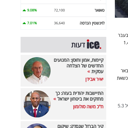
טאואר
9.08%
72,100
לוינשטין הנדסה
7.01%
36,640
 ובעבר
יי. הונו של אבירם, נכון לדצמבר 2024 (על פי המגזין פורבס), עומד על כ-1.4
דעות
קיימות, אמון וחוסן: המנועים
החדשים של הצלחה
ן בבאר
עסקית
שאת
יאיר אבידן
התיישבות יהודית בעזה: כך
מחזקים את ביטחון ישראל
פורצת דרך בתחום מערכות הסיוע לנהג (ADAS), והנפיקו אותה ב-2014 בבורסה בניו יורק לפי שווי של 5.3
ח"כ משה סולומון
קיר הברזל שנסדק: שיקום