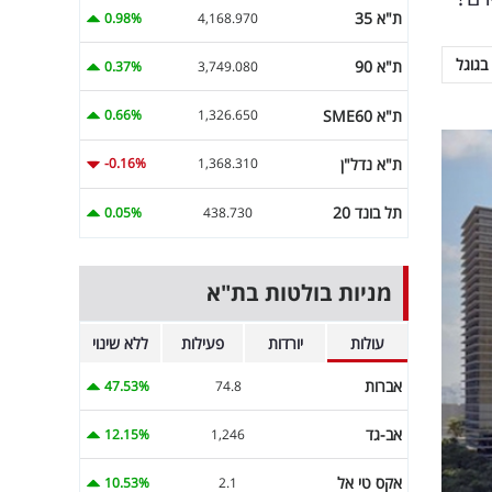
ת"א 35
0.98%
4,168.970
בגוגל
ת"א 90
0.37%
3,749.080
ת"א SME60
0.66%
1,326.650
ת"א נדל"ן
-0.16%
1,368.310
תל בונד 20
0.05%
438.730
מניות בולטות בת"א
עולות
יורדות
פעילות
ללא שינוי
אברות
47.53%
74.8
אב-גד
12.15%
1,246
אקס טי אל
10.53%
2.1