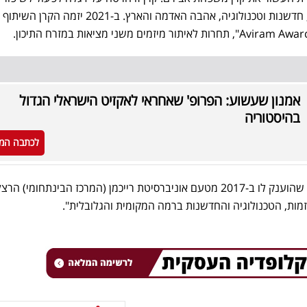
מציאות החיים באמצעות עסקים, חדשנות וטכנולוגיה, אהבה האדמה והארץ. ב-2021 
אמנון שעשוע: הפרופ' שאחראי לאקזיט הישראלי הגדול
בהיסטוריה
לכתבה המ
לאבירם גם תואר עמית של כבוד, שהוענק לו ב-2017 מטעם אוניברסיטת רייכמן (המרכז הבינתחומי) ה
מות, הטכנולוגיה והחדשנות ברמה המקומית והגלובלית".