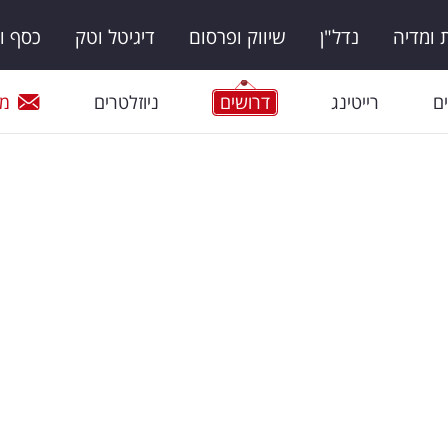
ומדיה
נדל"ן
שיווק ופרסום
דיגיטל וטק
כסף ו
ם
רייטינג
דרושים
ניוזלטרים
מי