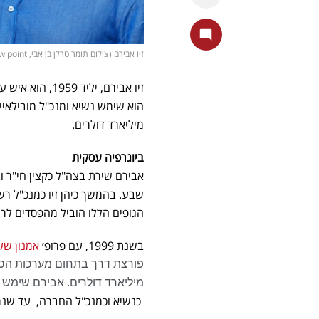
זיו אבירם (צילום תומר טרלן בן אבי, View point)
זיו אבירם, ילי
מיליארד דולרים.
ביוגרפיה עסקית
שבע. בהמשך כיהן זיו כמנכ"ל ר
הגופים הללו הוביל מהפסדים לרוו
בשנת 1999, עם פרופ׳
אמנון שע
מיליארד דולרים. אבירם שימש
כנשיא וכמנכ"ל החברה, עד שנרכשה בידי אינטל בשנת 017