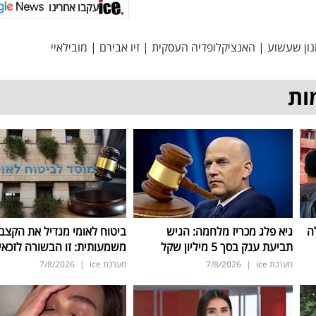
עקבו אחרינו
ון שעשוע
|
האנציקלופדיה העסקית
|
זיו אבירם
|
מובילאיי
ות
ה
גיא פלג מכריז מלחמה: הגיש
ביטוח לאומי מגדיל את הקצב
תביעת ענק בסך 5 מיליון שקל
משמעותית: זו הבשורה לזכאי
מערכת ice
|
7/8/2026
מערכת ice
|
7/8/2026