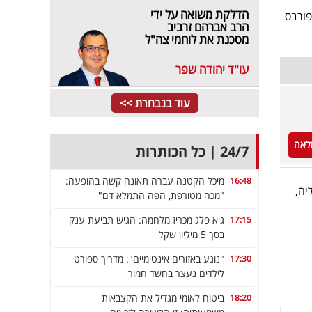
הדלקת משואה על ידי
יזמה הקרן השיתוף פורבס
הרב אברהם זרביב
מסכנת את לוחמי צה"ל
עו"ד יהודה שפר
עוד בנבחרת >>
לאה
24/7 | כל הכותרות
מיכל הקטנה עברה תאונה קשה בהופעה:
16:48
רצליה,
"מכה מטורפת, הפה התמלא דם"
גיא פלג מכריז מלחמה: הגיש תביעת ענק
17:15
בסך 5 מיליון שקל
"נוגע באזורים אינטימיים": מדריך ספורט
17:30
לילדים נעצר בחשד חמור
ביטוח לאומי מגדיל את הקצבאות
18:20