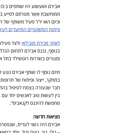
וכיום הוא יו"ר פעיל משותף של החברה. ביולי 2024 דווח כיהחברה תצא ל
פיתוח המשקפיים המיועדים לעיוו
לאחר מכירת מובילאי
ולצד פעילות
בנוסף, נכנס אבירם לתחום הנדל
ומגורים בשדרות רוטשילד בתל אב
מיזם נוסף לו שותף אבירם נוגע ל
במחקר, ייצור ופיתוח של תרופו
חבר שנעזרה בצמח לטיפול בהתק
בין לעשות טוב לאנשים יחד עם בי
מחפשת להיכנס לקנאביס".
מציאות חדשה
אבירם היה נשוי לעדית, שנפטרה ב-2015 ממחלת הסרטן, ויחד עם ארבעת
– גילי, ניר, נועה וגיל, ייסד בר