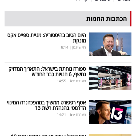
פרסמו
באייס
הכתבות החמות
עקבו
היום הטוב בהיסטוריה: מניית ספייס אקס
אחרינו:
מזנקת
רוי שיינמן
|
8:14
ספורה נוחתת בישראל: התאריך המדויק
נחשף, 6 חנויות כבר החודש
מערכת ice
|
14:55
אסף רפפורט ממשיך במהפכה: זה המינוי
הדרמטי בהנהלת רשת 13
מערכת ice
|
14:21