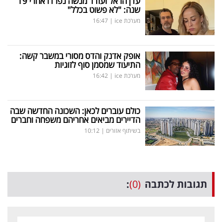
עדן הראל ועודד מנשה נפרדו אחרי 19
שנה: "לא פשוט בכלל"
מערכת ice
|
16:47
אופק אדנק והדס מסורי במשבר קשה:
התיעוד שמסמן סוף לזוגיות
מערכת ice
|
16:42
כולם עוברים לכאן: השכונה החדשה שבה
הדיירים מביאים אחריהם משפחה וחברים
בשיתוף אזורים
|
10:12
תגובות לכתבה
(0)
: