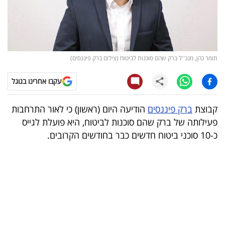
קריפטו
ויראלי
תומר כהן, מנכ''ל ברק שהם סוכנות לביטוח (צילום ברק פיננסים)
טלוויזיה
עקבו אחרינו בגוגל
עסקי
ספורט
קבוצת
ברק פיננסים
הודיעה היום (ראשון) כי לאור התרחבות
פעילותה של ברק שהם סוכנות לביטוח, היא פועלת לגייס
קריירה
כ-10 סוכני ביטוח חדשים כבר בחודשים הקרובים.
ולימודים
מינויים
רייטינג
רכב