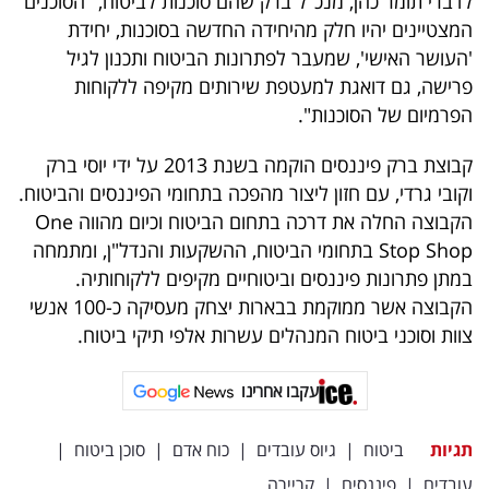
לדברי תומר כהן, מנכ"ל ברק שהם סוכנות לביטוח, "הסוכנים
40
המצטיינים יהיו חלק מהיחידה החדשה בסוכנות, יחידת
'העושר האישי', שמעבר לפתרונות הביטוח ותכנון לגיל
פרישה, גם דואגת למעטפת שירותים מקיפה ללקוחות
שיתופי
הפרמיום של הסוכנות".
פעולה
קבוצת ברק פיננסים הוקמה בשנת 2013 על ידי יוסי ברק
וקובי גרדי, עם חזון ליצור מהפכה בתחומי הפיננסים והביטוח.
הקבוצה החלה את דרכה בתחום הביטוח וכיום מהווה One
דרושים
Stop Shop בתחומי הביטוח, ההשקעות והנדל"ן, ומתמחה
במתן פתרונות פיננסים וביטוחיים מקיפים ללקוחותיה.
ניוזלטרים
הקבוצה אשר ממוקמת בבארות יצחק מעסיקה כ-100 אנשי
צוות וסוכני ביטוח המנהלים עשרות אלפי תיקי ביטוח.
מייל
עקבו אחרינו
אדום
תגיות
ביטוח
|
גיוס עובדים
|
כוח אדם
|
סוכן ביטוח
|
עובדים
|
פיננסים
|
קריירה