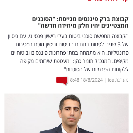
נדל"ן
קבוצת ברק פיננסים מגייסת: "הסוכנים
דיגיטל
המצטיינים יהיו חלק מיחידה חדשה"
וטק
הקבוצה מחפשת סוכני ביטוח בעלי רישיון פנסיוני, עם ניסיון
של 3 שנים לפחות בתחום הביטוח וניסיון מוכח במכירות
שיווק
פרונטליות. היא מתמחה במתן פתרונות פיננסים וביטוחיים
ופרסום
מקיפים. המנכ"ל תומר כהן: "מעטפת שירותים מקיפה
ללקוחות הפרמיום של הסוכנות"
משפט
מערכת ice
|
18/8/2024
8:48
מדדים
ומחקרים
דעות
רכילות
עסקית