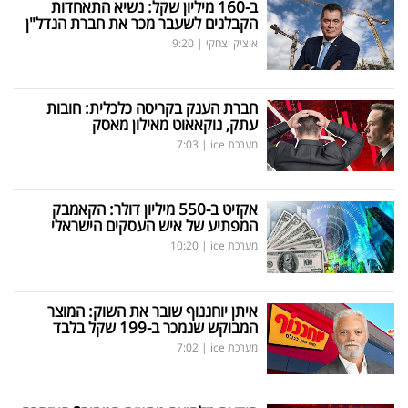
ב-160 מיליון שקל: נשיא התאחדות
הקבלנים לשעבר מכר את חברת הנדל"ן
איציק יצחקי
|
9:20
חברת הענק בקריסה כלכלית: חובות
עתק, נוקאאוט מאילון מאסק
מערכת ice
|
7:03
אקזיט ב-550 מיליון דולר: הקאמבק
המפתיע של איש העסקים הישראלי
מערכת ice
|
10:20
איתן יוחננוף שובר את השוק: המוצר
המבוקש שנמכר ב-199 שקל בלבד
מערכת ice
|
7:02