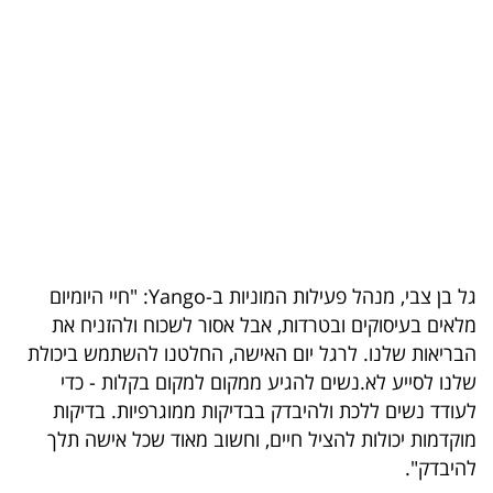
בריאות
תרבות
ופנאי
תיירות
TOP-
5
גל בן צבי, מנהל פעילות המוניות ב-Yango: "חיי היומיום
המילון
מלאים בעיסוקים ובטרדות, אבל אסור לשכוח ולהזניח את
הכלכלי
הבריאות שלנו. לרגל יום האישה, החלטנו להשתמש ביכולת
שלנו לסייע לא.נשים להגיע ממקום למקום בקלות - כדי
פודקאסט
לעודד נשים ללכת ולהיבדק בבדיקות ממוגרפיות. בדיקות
מוקדמות יכולות להציל חיים, וחשוב מאוד שכל אישה תלך
40
להיבדק".
UNDER