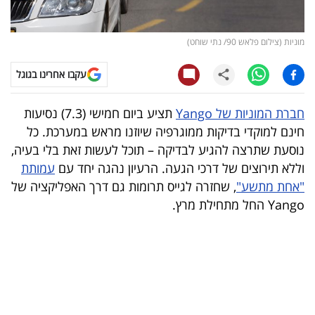
קריפטו
מוניות (צילום פלאש 90/ נתי שוחט)
ויראלי
עקבו אחרינו בגוגל
טלוויזיה
חברת המוניות של Yango
תציע ביום חמישי (7.3) נסיעות
עסקי
חינם למוקדי בדיקות ממוגרפיה שיוזנו מראש במערכת. כל
ספורט
נוסעת שתרצה להגיע לבדיקה – תוכל לעשות זאת בלי בעיה,
וללא תירוצים של דרכי הגעה. הרעיון נהגה יחד עם
עמותת
קריירה
"אחת מתשע"
, שחזרה לגייס תרומות גם דרך האפליקציה של
ולימודים
Yango החל מתחילת מרץ.
מינויים
רייטינג
רכב