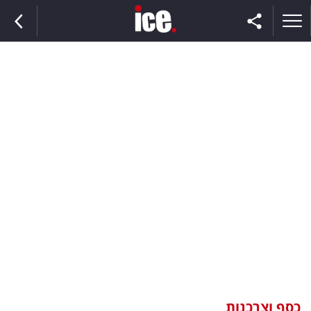
ראשי
הנבחרת
השוק
תקשורת
ומדיה
כסף
וצרכנות
כסף וצרכנות