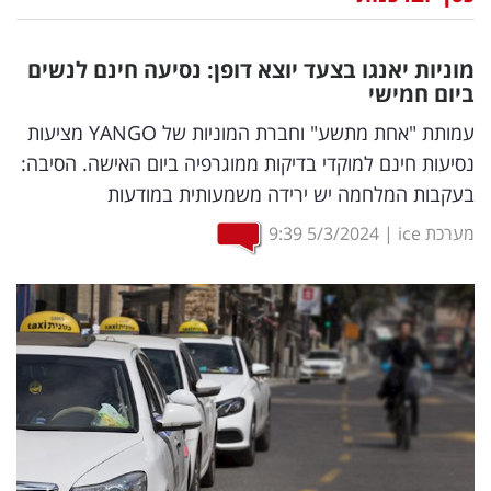
נדל"ן
מוניות יאנגו בצעד יוצא דופן: נסיעה חינם לנשים
דיגיטל
ביום חמישי
וטק
עמותת "אחת מתשע" וחברת המוניות של YANGO מציעות
נסיעות חינם למוקדי בדיקות ממוגרפיה ביום האישה. הסיבה:
שיווק
בעקבות המלחמה יש ירידה משמעותית במודעות
ופרסום
מערכת ice
|
5/3/2024
9:39
משפט
מדדים
ומחקרים
דעות
רכילות
עסקית