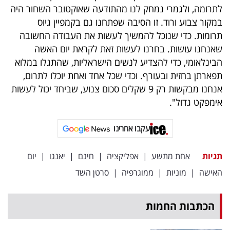
פרסמו
לתרומה, ולגמרי נמחק לנו מהתודעה שאוקטובר השחור היה
באייס
במקור צבוע ורוד. זו הסיבה שפתחנו גם בקמפיין גיוס
תרומות. כדי שנוכל להמשיך לעשות את העבודה החשובה
עקבו
שאנחנו עושות. בחרנו לעשות זאת לקראת יום האשה
הבינלאומי, כדי להצדיע לנשים הישראליות, שהתגלו במלוא
אחרינו:
תפארתן בחזית ובעורף. וכדי שכל אחד ואחת יוכלו לתרום,
אנחנו מבקשות רק 9 שקלים סכום צנוע, שביחד יכול לעשות
אימפקט גדול".
עקבו אחרינו
תגיות
אחת מתשע
|
אפליקציה
|
חינם
|
יאנגו
|
יום
האישה
|
מוניות
|
ממוגרפיה
|
סרטן השד
הכתבות החמות