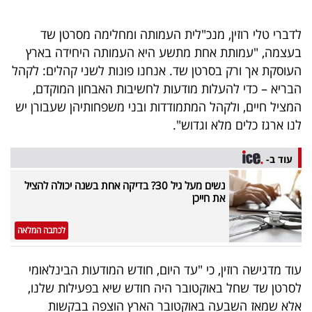
40
לדברי טלי רוזין, מנכ"לית העמותה ומחלימה מסרטן שד
בעצמה, "עמותת אחת מתשע היא העמותה היחידה בארץ
שיתופי
העוסקת אך ורק בסרטן שד. אנחנו פונות לשני קהלים: לקהל
הבריא – כדי להעלות מודעות לחשיבות האבחון המוקדם,
פעולה
המציל חיים, ולקהל המתמודדות ובני משפחותיהן שעבורן יש
לנו ארגז כלים מלא וגדוש".
דרושים
עוד ב-
נשים מעל גיל 30? בדיקה אחת בשנה יכולה להציל
ניוזלטרים
את חייכן
לכתבה המלאה
מייל
אדום
עוד מדגישה רוזין, כי "עד היום, חודש המודעות הבינלאומי
לסרטן שד שחל באוקטובר היה חודש שיא בפעילות שלנו,
אלא שמאז השבעה באוקטובר הארץ הוצפה בבקשות