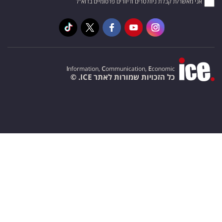
אני מאשר/ת קבלת ניוזלטרים ודיוורים פרסומיים בדוא"ל
I
nformation,
C
ommunication,
E
conomic
כל הזכויות שמורות לאתר ICE. ©