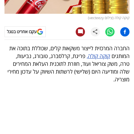
קריפטו
קוקה קולה (צילום vecteezy)
ויראלי
עקבו אחרינו בגוגל
טלוויזיה
החברה המרכזית לייצור משקאות קלים, שכוללת בתוכה את
עסקי
המותגים
קוקה קולה,
פריגת, קרלסברג, טובורג, נביעות,
ספורט
טרה, משק צוריאל ועוד, חוזרת לתוכנית העלאת המחירים
שלה ומודיעה היום (שלישי) לרשתות השיווק על עדכון מחירי
קריירה
מוצריה.
ולימודים
מינויים
רייטינג
רכב