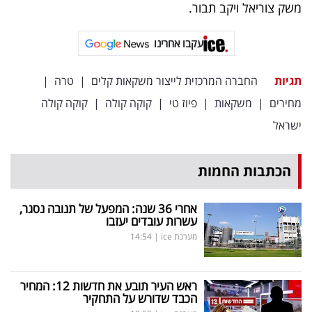
פרסמו
משק צוריאל ויקב תבור.
באייס
עקבו אחרינו
עקבו
תגיות
החברה המרכזית לייצור משקאות קלים
|
טרה
|
אחרינו:
מחירים
|
משקאות
|
פיוז טי
|
קוקה קולה
|
קוקה קולה
ישראל
הכתבות החמות
אחרי 36 שנה: המפעל של תנובה נסגר,
עשרות עובדים יעזבו
מערכת ice
|
14:54
ראש העיר תובע את חדשות 12: המחיר
הכבד שדורש על התחקיר