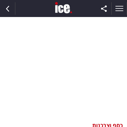
ראשי
הנבחרת
השוק
תקשורת
ומדיה
כסף
וצרכנות
כסף וצרכנות