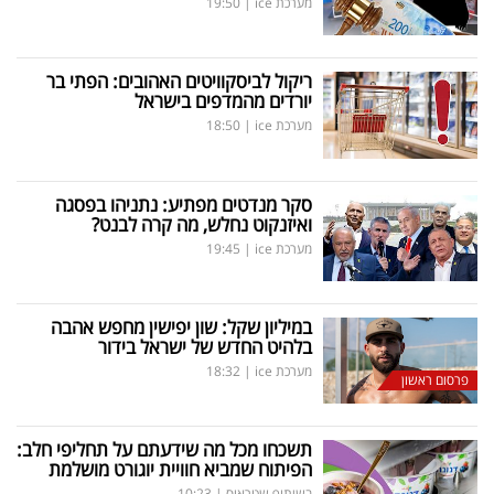
מערכת ice
|
19:50
ריקול לביסקוויטים האהובים: הפתי בר
יורדים מהמדפים בישראל
מערכת ice
|
18:50
סקר מנדטים מפתיע: נתניהו בפסגה
ואיזנקוט נחלש, מה קרה לבנט?
מערכת ice
|
19:45
במיליון שקל: שון יפישין מחפש אהבה
בלהיט החדש של ישראל בידור
מערכת ice
|
18:32
פרסום ראשון
תשכחו מכל מה שידעתם על תחליפי חלב:
הפיתוח שמביא חוויית יוגורט מושלמת
בשיתוף שטראוס
|
10:23