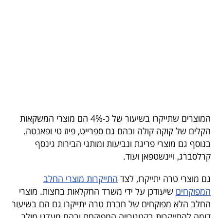
בריאות
תרבות
ופנאי
תיירות
TOP-
5
המוצרים שתייקרו בשיעור של כ-4% הם מוצרי המשקאות
הקלים של קוקה קולה ובהם גם ספרייט, פיוז טי ופאנטה.
המילון
בנוסף גם מוצרי פריגת ונביעות ומותגי הבירות גינסף
הכלכלי
קרלסברג, ויינשטפאן ועוד.
פודקאסט
גם מוצרי טרה יתייקרו, לצד
התייקרות מוצרי החלב
המפוקחים
שיעודכן על ידי משרד החקלאות בחצות. מוצרי
40
החלב הלא מפוקחים של חברת טרה יתייקרו גם הם בשיעור
UNDER
דומה להתייקרות בקטגורייה המפוקחת ובהם מעדני מולר,