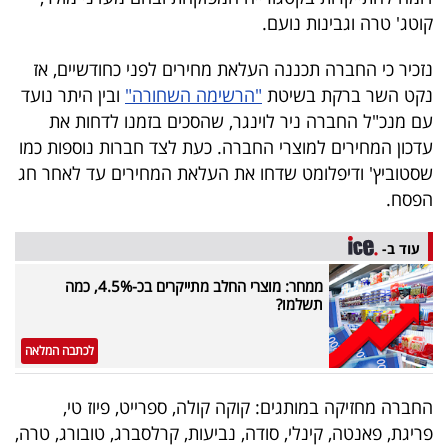
40
קוטג' טרה וגבינות נועם.
נזכיר כי החברה תכננה העלאת מחירים לפני כחודשיים, אז
נקט השר ברקת בשיטת
"הרשימה השחורה"
ובין היתר נועד
שיתופי
עם מנכ"ל החברה ניר לוינגר, שהסכים בזמנו לדחות את
פעולה
עדכון המחירים למוצרי החברה. כעת לצד חברות נוספות כמו
שסטוביץ' ודיפלומט שדחו את העלאת המחירים עד לאחר חג
הפסח.
דרושים
עוד ב-
ניוזלטרים
ממחר: מוצרי החלב מתייקרים בכ-4.5%, כמה
תשלמו?
מייל
לכתבה המלאה
אדום
החברה מחזיקה במותגים: קוקה קולה, ספרייט, פיוז טי,
פריגת, פאנטה, קינלי, סודה, נביעות, קרלסברג, טובורג, טרה,