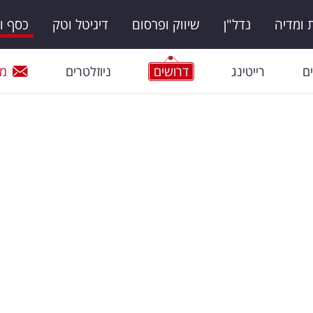
ומדיה
נדל"ן
שיווק ופרסום
דיגיטל וטק
כסף ו
ם
רייטינג
דרושים
ניוזלטרים
מי