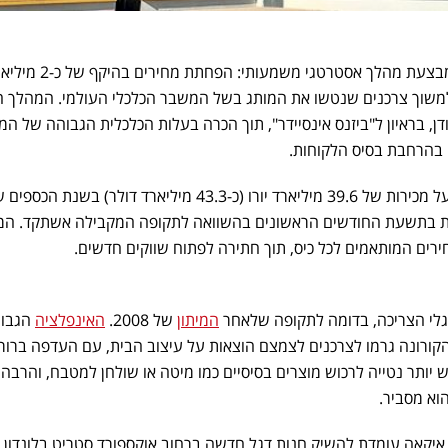
מבצעת מהלך אסטרטגי משמעותי: הפחתת מחירים בהיק
משוך צרכנים שנטשו את המותג בשל המשבר הכלכלי העולמי. המהלך ה
דן, בראיון ל"ביזנס אינסיידר", תוך הכרה בעלות הכלכלית הגבוהה של ה
בהרחבת בסיס הלקוחות.
דיווחה על מכירות של 39.6 מיליארד יורו (כ-43.3 מיליארד דולר) בשנת הכספ
 ירידה של 5% במכירות בתשעת החודשים הראשונים בהשוואה לתקופה המקבילה אשתקד. 
רים המותאמים לכל כיס, תוך חתירה לפתוח שווקים חדשים.
גלי הצריכה, בדומה לתקופה שלאחר
המיתון
של 2008.
האינפלציה
הגבו
קורונה גרמו לצרכנים לצמצם הוצאות על עיצוב הבית, עם העדפה ברור
ש יותר נטייה לרכוש מוצרים בסיסיים כמו מיטה או שולחן למטבח, והרבה
הוא מסביר.
קאה עומדת להשיק חנות דגל חדשה ברחוב אוקספורד סטריט בלונדון,