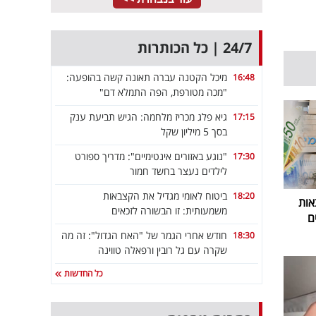
24/7 | כל הכותרות
מיכל הקטנה עברה תאונה קשה בהופעה:
16:48
"מכה מטורפת, הפה התמלא דם"
גיא פלג מכריז מלחמה: הגיש תביעת ענק
17:15
בסך 5 מיליון שקל
"נוגע באזורים אינטימיים": מדריך ספורט
17:30
לילדים נעצר בחשד חמור
ביטוח לאומי מגדיל את הקצבאות
18:20
אות
משמעותית: זו הבשורה לזכאים
ם
חודש אחרי הגמר של "האח הגדול": זה מה
18:30
שקרה עם גל רובין ורפאלה טווינה
כל החדשות