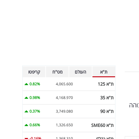
ת"א
העולם
מט"ח
קריפטו
ת"א 125
0.82%
4,065.600
ת"א 35
0.98%
4,168.970
2. האינפלציה הגבוהה
ת"א 90
0.37%
3,749.080
ת"א SME60
0.66%
1,326.650
ת"א נדל"ן
-0.16%
1,368.310