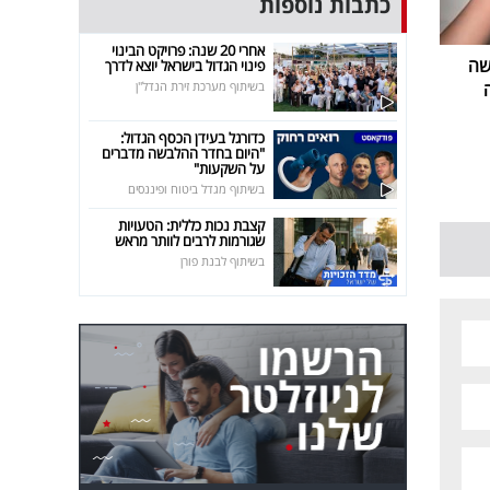
כתבות נוספות
אחרי 20 שנה: פרויקט הבינוי
שה
פינוי הגדול בישראל יוצא לדרך
בשיתוף מערכת זירת הנדל"ן
כדורגל בעידן הכסף הגדול:
"היום בחדר ההלבשה מדברים
על השקעות"
בשיתוף מגדל ביטוח ופיננסים
קצבת נכות כללית: הטעויות
שגורמות לרבים לוותר מראש
בשיתוף לבנת פורן