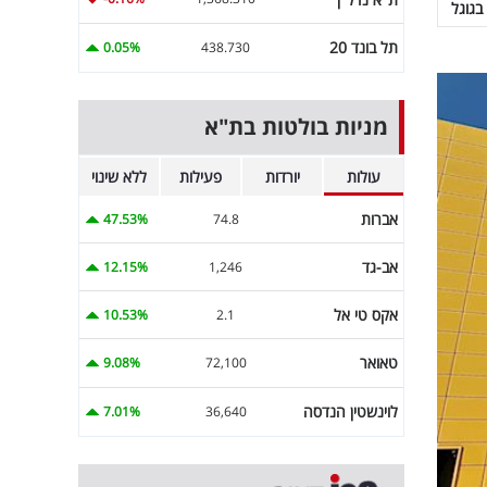
בגוגל
תל בונד 20
0.05%
438.730
מניות בולטות בת"א
עולות
יורדות
פעילות
ללא שינוי
אברות
47.53%
74.8
אב-גד
12.15%
1,246
אקס טי אל
10.53%
2.1
טאואר
9.08%
72,100
לוינשטין הנדסה
7.01%
36,640