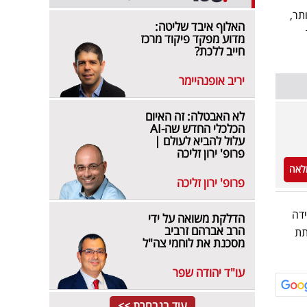
תר,
האלוף איבד שליטה:
מדוע מפקד פיקוד מרכז
חייב ללכת?
יריב אופנהיימר
לא האבטלה: זה האיום
הכלכלי החדש שה-AI
עלול להביא לעולם |
פרופ' ירון זליכה
לאה
פרופ' ירון זליכה
ידה
הדלקת משואה על ידי
הרב אברהם זרביב
תת
מסכנת את לוחמי צה"ל
עו"ד יהודה שפר
עוד בנבחרת >>