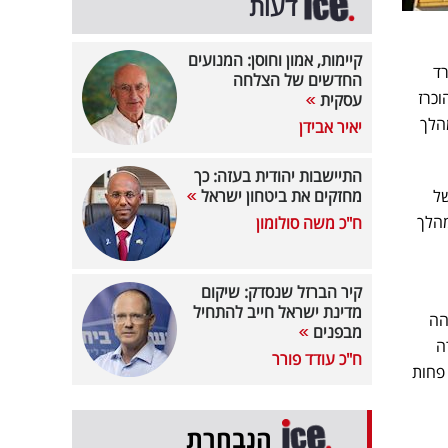
דעות
קיימות, אמון וחוסן: המנועים
ף של כ-2 מיליארד
החדשים של הצלחה
וכרז
עסקית
מהלך
יאיר אבידן
התיישבות יהודית בעזה: כך
ים של
מחזקים את ביטחון ישראל
המהלך
ח"כ משה סולומון
קיר הברזל שנסדק: שיקום
מדינת ישראל חייב להתחיל
הה
מבפנים
ה
ח"כ עודד פורר
 פחות
הנבחרת