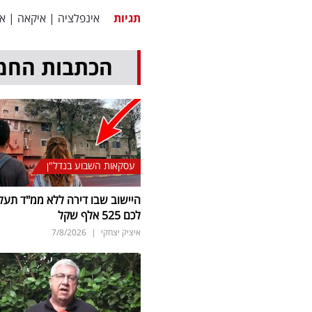
תגיות
אינפלציה
|
איקאה
|
אי
הכתבות החמ
עסקאות השבוע בנדל"ן
היישוב שבו דירה ללא ממ"ד תעל
לכם 525 אלף שקל
איציק יצחקי
|
7/8/2026