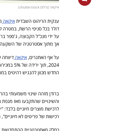
איקאה (צילום shutterstock)
ענקית הריהוט השבדית
איקאה
דולר בכל סניפי הרשת, במטרה ל
על ידי מנכ"ל הקבוצה, ג'ספר ברו
אך מתוך אסטרטגיה של השקעה 
על אף האתגרים,
איקאה
2024, תוך
החדש מכוון להנגיש רהיטים במחי
ברודן מזהה שינוי משמעותי בהר
והשינויים שהתקבעו מאז מגפת ה
לרכישת מוצרים חיוניים בלבד: "י
רכישות של פריטים לא חיוניים", 
כחלק מאסטרטגיית ההתחדשות, אי