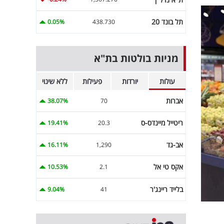
תל בונד 20
0.05%
438.730
מניות בולטות בת"א
עולות
יורדות
פעילות
ללא שינוי
אברות
38.07%
70
ריטייל מיינדס-ס
19.41%
20.3
אב-גד
16.11%
1,290
אקס טי אל
10.53%
2.1
בלייד ריינג'ר
9.04%
41