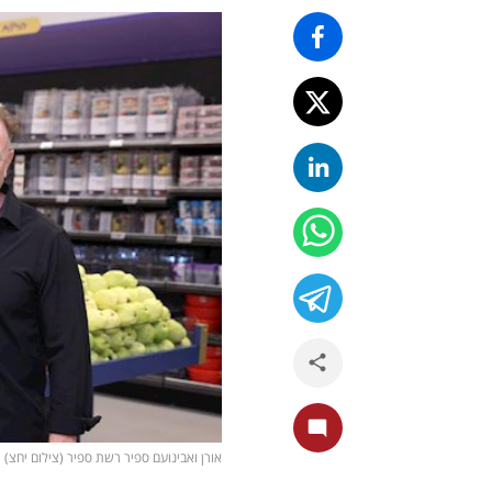
אורן ואבינועם ספיר רשת ספיר (צילום יחצ)