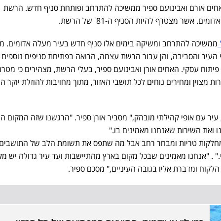
ים אורם ואבינועם ספיר ממשיכה להתרחב ופותחת סניף חדש. הרשת
 אשר מצטרף להיות הסניף ה-81 של הרשת.
ממשיכה להתרחב ומשיקה בימים אלו סניף חדש בעיר מעלה אדומים. מ
העיר והסביבה, והן עבור הרשת עצמה, הרואה בפתיחת סניפים נוספים 
 פיתוח עסקי. האחים אורן ואבינועם ספיר, בעלי הרשת, מצהירים כי מטר
רות מצוין ומחירים נוחים לכל תושבי האזור, מתוך מחויבות להוזלת יוקר ה
עיר עם אופי קהילתי מובהק," מסביר אורן ספיר. "הרגשנו שזה המקום הנ
 ואת השירות שאנחנו מאמינים בו."
מחלקות טריות ומבחר רחב אבל מה שתפס את תשומת הלב של התושבים 
" . "אנחנו מאמינים שבכל מקום בארץ מהתיישבות ועד עיר גדולה יש מק
קוח ומדברת אליו בגובה העיניים," מסכם ספיר.