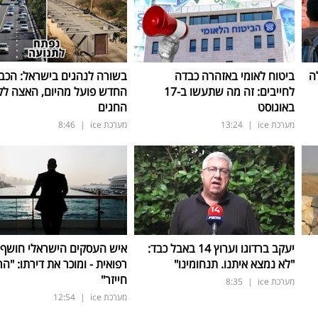
ה
ביטוח לאומי באזהרה כבדה
בשורה לנהגים בישראל: הכב
לחייבים: זה מה שתעשו ב-17
החדש פועל מהיום, האצה ל
באוגוסט
החגים
מערכת ice
|
13:24
מערכת ice
|
8:46
יעקב ברדוגו וערוץ 14 באבל כבד:
איש העסקים הישראלי חושף
"לא נמצא איתנו. תנחומינו"
רפואית - ומוכר את דירתו: "ה
חייזר"
מערכת ice
|
8:35
מערכת ice
|
12:54