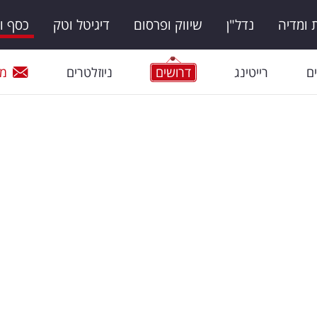
ומדיה
נדל"ן
שיווק ופרסום
דיגיטל וטק
כסף ו
ם
רייטינג
דרושים
ניוזלטרים
מי