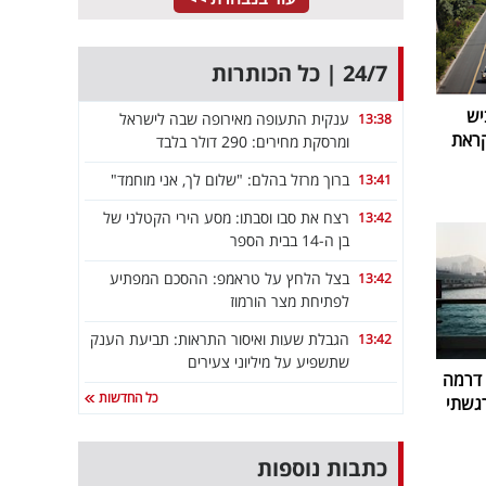
24/7 | כל הכותרות
יש
ענקית התעופה מאירופה שבה לישראל
13:38
קראת
ומרסקת מחירים: 290 דולר בלבד
ברוך מרזל בהלם: "שלום לך, אני מוחמד"
13:41
רצח את סבו וסבתו: מסע הירי הקטלני של
13:42
בן ה-14 בבית הספר
בצל הלחץ על טראמפ: ההסכם המפתיע
13:42
לפתיחת מצר הורמוז
הגבלת שעות ואיסור התראות: תביעת הענק
13:42
שתשפיע על מיליוני צעירים
 דרמה
כל החדשות
רגשתי
כתבות נוספות