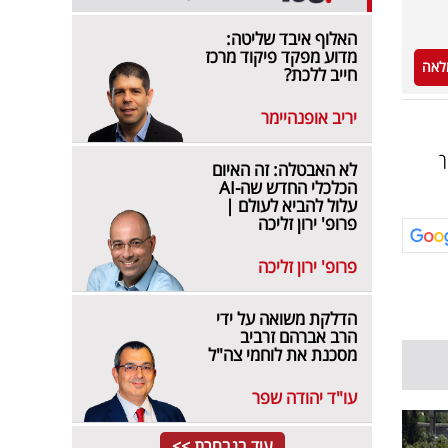
האלוף איבד שליטה:
מדוע מפקד פיקוד מרכז
לאה
חייב ללכת?
יריב אופנהיימר
ך
לא האבטלה: זה האיום
הכלכלי החדש שה-AI
עלול להביא לעולם |
פרופ' ירון זליכה
פרופ' ירון זליכה
הדלקת משואה על ידי
הרב אברהם זרביב
מסכנת את לוחמי צה"ל
עו"ד יהודה שפר
עוד בנבחרת >>