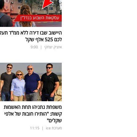
עסקאות השבוע בנדל"ן
היישוב שבו דירה ללא ממ"ד תעל
לכם 525 אלף שקל
איציק יצחקי
|
9:00
משפחת נתניהו תחת האשמות
קשות: "הותירו חובות של אלפי
שקלים"
מערכת ice
|
11:15