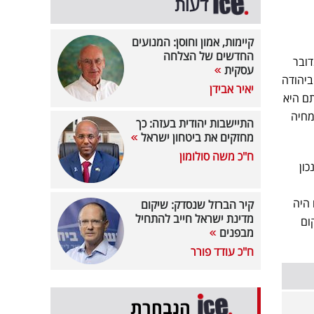
דעות
קיימות, אמון וחוסן: המנועים
החדשים של הצלחה
דובר
עסקית
ביהודה
יאיר אבידן
תם היא
מחיה
התיישבות יהודית בעזה: כך
מחזקים את ביטחון ישראל
ח"כ משה סולומון
כון
היה
קיר הברזל שנסדק: שיקום
מדינת ישראל חייב להתחיל
ום
מבפנים
ח"כ עודד פורר
הנבחרת