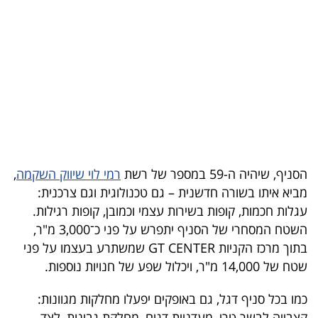
בריאות
תרבות
ופנאי
תיירות
TOP-
5
הסניף, שיהיה ה-59 במספר של רשת
רמי לוי שיווק השקמה
,
מביא איתו בשורה חדשנית – גם טכנולוגית וגם צרכנית:
המילון
עגלות חכמות, קופות בשירות עצמי וכמובן, קופות רגילות.
הכלכלי
השטח המסחרי של הסניף יתפרש על פני כ־3,000 מ"ר,
בתוך מרכז הקניות GT CENTER שמשתרע בעצמו על פני
פודקאסט
שטח של 14,000 מ"ר, ויכלול שפע של חנויות נוספות.
40
כמו בכל סניף דגל, גם באופקים יפעלו מחלקות מגוונות:
UNDER
קצבייה לבשר טרי, מעדניית דגים, מחלקת גבינות, לצד