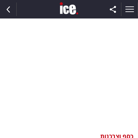
ראשי
הנבחרת
השוק
תקשורת
ומדיה
כסף
וצרכנות
כסף וצרכנות