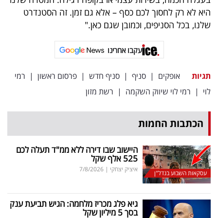
היא לא רק לחסוך לכם כסף – אלא גם זמן. זה הסטנדרט
שלנו, בכל הסניפים, וכמובן שגם כאן."
עקבו אחרינו
תגיות
אופקים
|
סניף
|
סניף חדש
|
פרסום ראשון
|
רמי
לוי
|
רמי לוי שיווק השקמה
|
רשת מזון
הכתבות החמות
היישוב שבו דירה ללא ממ"ד תעלה לכם
525 אלף שקל
איציק יצחקי
|
7/8/2026
עסקאות השבוע בנדל"ן
גיא פלג מכריז מלחמה: הגיש תביעת ענק
בסך 5 מיליון שקל