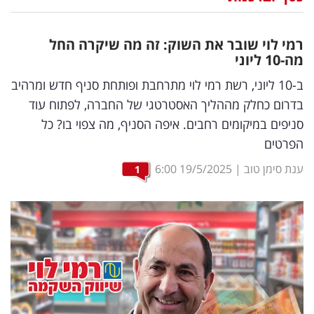
נדל"ן
רמי לוי שובר את השוק: זה מה שיקרה החל
דיגיטל
מה-10 ליוני
וטק
ב-10 ליוני, רשת רמי לוי מתרחבת ופותחת סניף חדש ומרהיב
בדרום כחלק מההליך האסטרטגי של החברה, לפתוח עוד
שיווק
סניפים במיקומים רחבים. איפה הסניף, מה צפוי בו? כל
ופרסום
הפרטים
משפט
ענת סימן טוב
|
19/5/2025
6:00
1
מדדים
ומחקרים
דעות
רכילות
עסקית