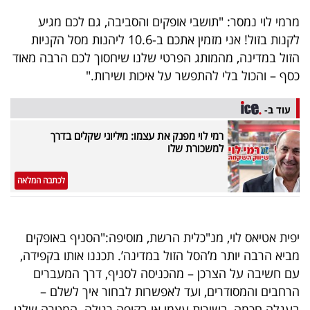
פרסמו
מרמי לוי נמסר: "תושבי אופקים והסביבה, גם לכם מגיע
באייס
לקנות בזול! אני מזמין אתכם ב-10.6 ליהנות מסל הקניות
הזול במדינה, מהמותג הפרטי שלנו שיחסוך לכם הרבה מאוד
עקבו
כסף – והכול בלי להתפשר על איכות ושירות."
אחרינו:
עוד ב-
רמי לוי מפנק את עצמו: מיליוני שקלים בדרך
למשכורת שלו
לכתבה המלאה
יפית אטיאס לוי, מנ"כלית הרשת, מוסיפה:"הסניף באופקים
מביא הרבה יותר מ’הסל הזול במדינה’. תכננו אותו בקפידה,
עם חשיבה על הצרכן – מהכניסה לסניף, דרך המעברים
הרחבים והמסודרים, ועד לאפשרות לבחור איך לשלם –
בעגלה חכמה, בשירות עצמי או בקופה רגילה. המטרה שלנו