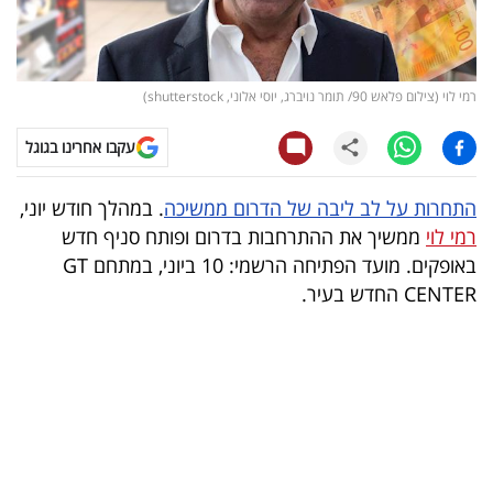
קריפטו
ויראלי
רמי לוי (צילום פלאש 90/ תומר נויברג, יוסי אלוני, shutterstock)
טלוויזיה
עקבו אחרינו בגוגל
עסקי
התחרות על לב ליבה של הדרום ממשיכה
. במהלך חודש יוני,
ספורט
רמי לוי
ממשיך את ההתרחבות בדרום ופותח סניף חדש
באופקים. מועד הפתיחה הרשמי: 10 ביוני, במתחם GT
קריירה
CENTER החדש בעיר.
ולימודים
מינויים
רייטינג
רכב