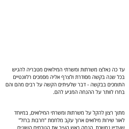
בריאות
תרבות
ופנאי
תיירות
TOP-
5
עד כה נאלצו משרתות ומשרתי המילואים מטבריה להגיש
בכל שנה בקשה מסודרת ולצרף אליה מסמכים רלוונטיים
המילון
התומכים בבקשה - דבר שלעיתים הקשה על רבים מהם והם
הכלכלי
בחרו לוותר על ההנחה המגיע להם.
פודקאסט
מתוך רצון להקל על משרתות ומשרתי המילואים, במיוחד
40
לאור שירות מילואים ארוך עקב מלחמת "חרבות ברזל"
UNDER
שעדיין נמשכת, הנחה ראש העיר את הגורמים השונים