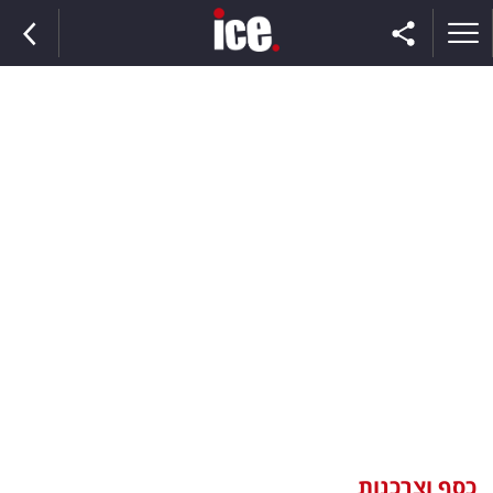
ראשי
הנבחרת
השוק
תקשורת
ומדיה
כסף
וצרכנות
כסף וצרכנות