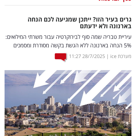
נדל"ן
גרים בעיר הזו? ייתכן שמגיעה לכם הנחה
דיגיטל
בארנונה ולא ידעתם
וטק
עיריית טבריה שמה סוף לבירוקרטיה עבור משרתי המילואים:
5% הנחה בארנונה ללא הגשת בקשה מסודרת ומסמכים
שיווק
מערכת ice
|
28/7/2025
11:27
ופרסום
משפט
מדדים
ומחקרים
דעות
רכילות
עסקית