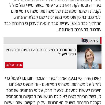
40
בעירייה ובמחלקת הארנונה, לפעול באופן מיידי מול צה"ל
לקבלת רשימה מעודכנת של משרתות ומשרתי המילואים
ולעדכנם באופן אוטומטי במערכת לשם קבלת ההנחה.
שיתופי
התהליך כבר בוצע ועיריית טבריה גאה לעדכן כי ההנחה כבר
עודכנה במערכת הארנונה.
פעולה
עוד ב-
תושב טבריה הורשע בהטרדת עד מדינה: זה העונש
דרושים
המקל שקיבל
ניוזלטרים
לכתבה המלאה
ראש העיר יוסי נבעה אמר: "בעידן הנוכחי חובתנו לפעול כדי
מייל
להקל על משרתות ומשרתי המילואים - זה המעט שאנחנו
אדום
חייבים לעשות למענם. לצערי הרב, על פי הנתונים שנמסרו
לי, בשל הבירוקרטיה לא כולם הגישו את הבקשה והמסמכים
לקבלת ההנחה בשנים האחרונות ועל כן ביקשתי שזה ייעשה