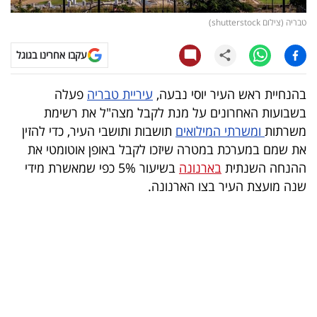
טבריה (צילום shutterstock)
קריפטו
עקבו אחרינו בגוגל
ויראלי
בהנחיית ראש העיר יוסי נבעה,
עיריית טבריה
פעלה
טלוויזיה
בשבועות האחרונים על מנת לקבל מצה"ל את רשימת
עסקי
משרתות
ומשרתי המילואים
תושבות ותושבי העיר, כדי להזין
את שמם במערכת במטרה שיזכו לקבל באופן אוטומטי את
ספורט
ההנחה השנתית
בארנונה
בשיעור 5% כפי שמאשרת מידי
קריירה
שנה מועצת העיר בצו הארנונה.
ולימודים
מינויים
רייטינג
רכב