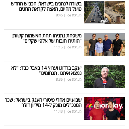
בשורה לנהגים בישראל: הכביש החדש
פועל מהיום, האצה לקראת החגים
מערכת ice
|
8:46
משפחת נתניהו תחת האשמות קשות:
"הותירו חובות של אלפי שקלים"
מערכת ice
|
11:15
יעקב ברדוגו וערוץ 14 באבל כבד: "לא
נמצא איתנו. תנחומינו"
מערכת ice
|
8:35
שבועיים אחרי פיטורי הענק בישראל: שכר
המנכ"לים מזנק ל-14 מיליון דולר
מערכת ice
|
11:43