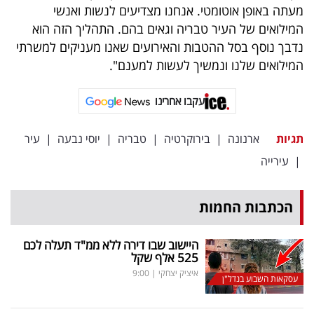
פרסמו
מעתה באופן אוטומטי. אנחנו מצדיעים לנשות ואנשי
באייס
המילואים של העיר טבריה וגאים בהם. התהליך הזה הוא
נדבך נוסף בסל ההטבות והאירועים שאנו מעניקים למשרתי
עקבו
המילואים שלנו ונמשיך לעשות למענם".
אחרינו:
עקבו אחרינו
תגיות
ארנונה
|
בירוקרטיה
|
טבריה
|
יוסי נבעה
|
עיר
|
עירייה
הכתבות החמות
היישוב שבו דירה ללא ממ"ד תעלה לכם
525 אלף שקל
איציק יצחקי
|
9:00
עסקאות השבוע בנדל"ן