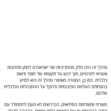
בריאות
תרבות
ופנאי
תיירות
TOP-
5
מהלך זה הינו חלק מהמדיניות של ישראכרט למתן פתרונות
המילון
אשראי לפרטיים, תוך דגש על תקופות של חוסר ודאות
הכלכלי
כלכלית. כמו כן, המטרה מאחורי מהלך זה היא לסייע
בהפחתת העלויות הפיננסיות ולהקל על ההתנהלות הכלכלית
פודקאסט
שלהם.
40
משרתי ומשרתות המילואים, הנדרשים לא פעם להתמודד עם
UNDER
ירידה בהכנסות או עם הוצאות בלתי צפויות. ההטבה תקפה