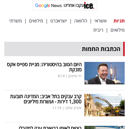
פרסמו
עקבו אחרינו
באייס
תגיות
אשראי
|
הלוואה
|
ישראכרט
|
מילואים
|
משרתי
עקבו
מילואים
|
ריבית
אחרינו:
הכתבות החמות
היום הטוב בהיסטוריה: מניית ספייס אקס
מזנקת
רוי שיינמן
|
8:14
קרב ענקים בתל אביב: המדינה תובעת
1,300 דירות - ועשרות מיליונים
איציק יצחקי
|
11:19
ביטוח לאומי בבשורת ענק למקבלי