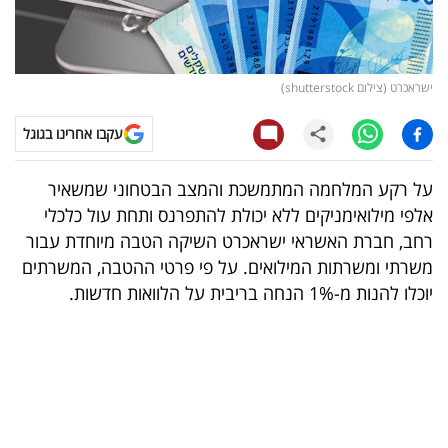
קריפטו
ויראלי
ישראכרט (צילום shutterstock)
טלוויזיה
עקבו אחרינו בגוגל
עסקי
על רקע המלחמה המתמשכת והמצב הבטחוני שמשאיר
ספורט
אלפי מילואימניקים ללא יכולת להתפרנס ותחת עול כלכלי
רחב, חברת האשראי ישראכרט השיקה הטבה מיוחדת עבור
קריירה
משרתי ומשרתות המילואים. על פי פרטי ההטבה, המשרתים
ולימודים
יוכלו להנות מ-1% הנחה בריבית על הלוואות חדשות.
מינויים
רייטינג
רכב