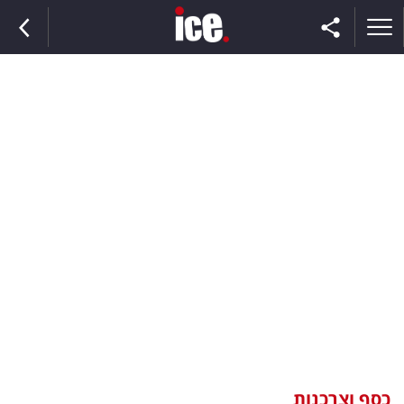
ראשי
הנבחרת
השוק
תקשורת
ומדיה
כסף
וצרכנות
כסף וצרכנות