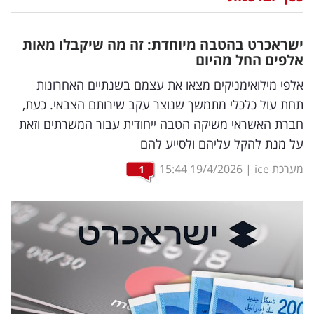
נדל"ן
ישראכרט בהטבה מיוחדת: זה מה שיקבלו מאות
דיגיטל
אלפים החל מהיום
וטק
אלפי מילואימניקים מצאו את עצמם בשנתיים האחרונות
תחת עול כלכלי מתמשך שנוצר עקב שירותם הצבאי. כעת,
שיווק
חברת האשראי משיקה הטבה ייחודית עבור המשרתים וזאת
ופרסום
על מנת להקל עליהם ולסייע להם
משפט
מערכת ice
|
19/4/2026
15:44
1
מדדים
ומחקרים
דעות
רכילות
עסקית