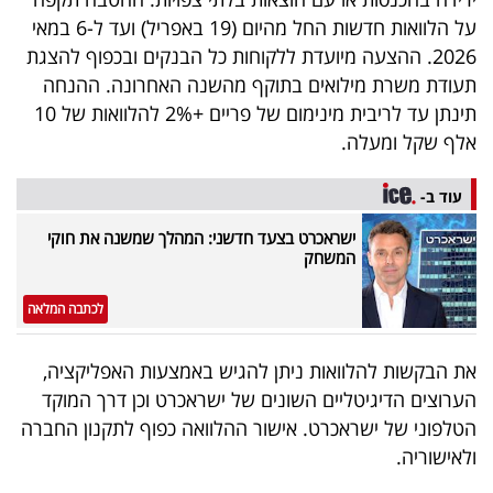
40
על הלוואות חדשות החל מהיום (19 באפריל) ועד ל-6 במאי
2026. ההצעה מיועדת ללקוחות כל הבנקים ובכפוף להצגת
תעודת משרת מילואים בתוקף מהשנה האחרונה. ההנחה
שיתופי
תינתן עד לריבית מינימום של פריים +2% להלוואות של 10
פעולה
אלף שקל ומעלה.
עוד ב-
ישראכרט בצעד חדשני: המהלך שמשנה את חוקי
דרושים
המשחק
ניוזלטרים
לכתבה המלאה
את הבקשות להלוואות ניתן להגיש באמצעות האפליקציה,
מייל
הערוצים הדיגיטליים השונים של ישראכרט וכן דרך המוקד
אדום
הטלפוני של ישראכרט. אישור ההלוואה כפוף לתקנון החברה
ולאישוריה.