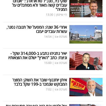
שוקי ניר, מנכ"ל סולאראדג': "אנחנו
עובדים קשה מאוד ולא מסתכלים על
המניה"
רוי שיינמן
|
13:30
אחרי 36 שנה: המפעל של תנובה נסגר,
עשרות עובדים יעזבו
מערכת ice
|
14:54
יאיר נתניהו נתבע ב-314,000 שקל -
וניצח: כתב "הארץ" ישלם את הוצאותיו
מערכת ice
|
15:00
איתן יוחננוף שובר את השוק: המוצר
המבוקש שנמכר ב-199 שקל בלבד
מערכת ice
|
7:02