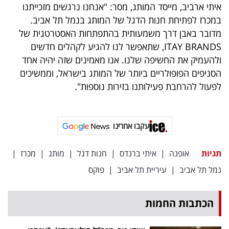
פרסמו
איתי ארביב, מייסד המותג, מסר: "אנחנו נרגשים מזכייתנו
במכרז לפתיחת חנות הדגל של המותג בנמל תל אביב.
באייס
מדובר באבן דרך משמעותית בהתפתחות האסטרטגית של
עקבו
ITAY BRANDS, שתאפשר לנו להגיע לקהלים חדשים
ולהעמיק את החשיפה שלנו. אנו מאמינים שזה יהיה אחד
אחרינו:
הסניפים הפופולריים ביותר של המותג בישראל, וממשיכים
לפעול להרחבת פעילותנו בזירות נוספות".
עקבו אחרינו
תגיות
אופנה
|
איתי ברנדס
|
חנות דגל
|
מותג
|
מכרז
|
נמל תל אביב
|
עיריית תל אביב
|
פוקס
הכתבות החמות