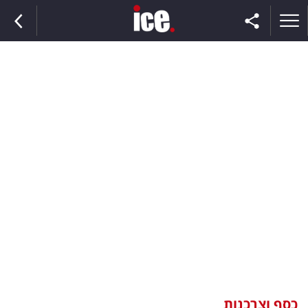
ראשי
הנבחרת
השוק
תקשורת
ומדיה
כסף
וצרכנות
כסף וצרכנות