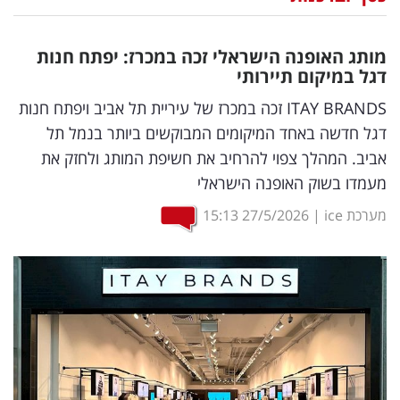
נדל"ן
מותג האופנה הישראלי זכה במכרז: יפתח חנות
דיגיטל
דגל במיקום תיירותי
וטק
ITAY BRANDS זכה במכרז של עיריית תל אביב ויפתח חנות
דגל חדשה באחד המיקומים המבוקשים ביותר בנמל תל
שיווק
אביב. המהלך צפוי להרחיב את חשיפת המותג ולחזק את
ופרסום
מעמדו בשוק האופנה הישראלי
משפט
מערכת ice
|
27/5/2026
15:13
מדדים
ומחקרים
דעות
רכילות
עסקית