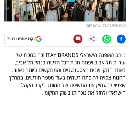
קריפטו
ויראלי
חנות איתי ברנדס (צילום יחצ)
טלוויזיה
עקבו אחרינו בגוגל
עסקי
מותג האופנה הישראלי ITAY BRANDS זכה במכרז של
ספורט
עיריית תל אביב ויפתח חנות דגל חדשה בנמל תל אביב,
באחד הלוקיישנים האסטרטגיים והמבוקשים ביותר באזור.
קריירה
החנות צפויה להיפתח רשמית בעוד מספר חודשים, במהלך
ולימודים
שצפוי להעמיק את החשיפה של המותג בקרב הקהל
הישראלי ולחזק את נוכחותו בשוק המקומי.
מינויים
רייטינג
רכב