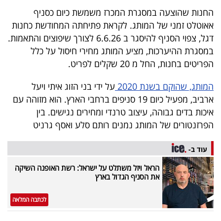
40
החנות שהוצעה במסגרת המכרז משמשת כיום כסניף
אאוטלט זמני של המותג. לקראת פתיחתה המחודשת כחנות
דגל, צפוי הסניף להיסגר ב 6.6.26 לצורך שיפוצים והתאמות.
שיתופי
במסגרת ההיערכות, מציע המותג מחירי חיסול על כלל
פעולה
הפריטים בחנות, החל מ 20 שקלים לפריט.
המותג, שהוקם בשנת 2020
על ידי בני הזוג איתי ויעל
ארביב, מפעיל כיום 19 סניפים ברחבי הארץ. הוא מזוהה עם
דרושים
איכות בדים גבוהה, עיצוב טרנדי ומחירים נגישים. בין
הפרזנטורים של המותג נמנים רותם סלע ואסף גרניט
ניוזלטרים
עוד ב-
הראל ויזל משתלט על ישראל: רשת האופנה השיקה
מייל
את הסניף הגדול בארץ
אדום
לכתבה המלאה