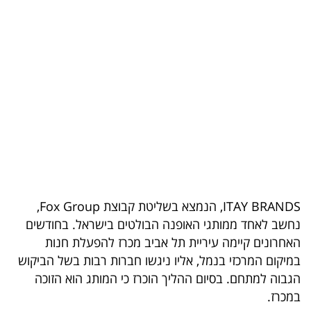
בריאות
תרבות
ופנאי
תיירות
TOP-
5
המילון
ITAY BRANDS, הנמצא בשליטת קבוצת Fox Group,
הכלכלי
נחשב לאחד ממותגי האופנה הבולטים בישראל. בחודשים
האחרונים קיימה עיריית תל אביב מכרז להפעלת חנות
פודקאסט
במיקום המרכזי בנמל, אליו ניגשו חברות רבות בשל הביקוש
הגבוה למתחם. בסיום ההליך הוכרז כי המותג הוא הזוכה
40
במכרז.
UNDER