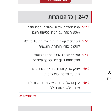
24/7 | כל הכותרות
פנגו מפנקת את הישראלים: קפה חינם,
16:13
30% הנחה על חניה ונסיעות חינם
הסתבכות קשה בניתוח אף: בת 18 פונתה
16:28
לטיפול נמרץ מורדמת ומונשמת
יעל בר זוהר נשברת במהלך חופש
16:38
משפחתית ביוון: "אני כל כך עצובה"
אופק אדנק והדס מסורי במשבר קשה:
16:42
איכותי,
התיעוד שמסמן סוף לזוגיות
שת
עדן הראל ועודד מנשה נפרדו אחרי 19
16:47
שנה: "לא פשוט בכלל"
כל החדשות