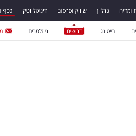
ומדיה
נדל"ן
שיווק ופרסום
דיגיטל וטק
כסף ו
ם
רייטינג
דרושים
ניוזלטרים
מי