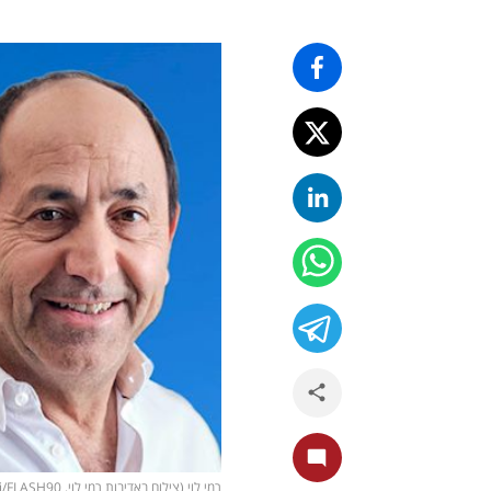
רמי לוי (צילום באדיבות רמי לוי, Yossi Aloni/FLASH90)