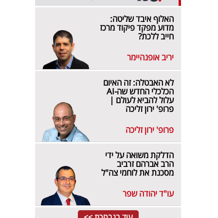
האלוף איבד שליטה:
מדוע מפקד פיקוד מרכז
חייב ללכת?
יריב אופנהיימר
לא האבטלה: זה האיום
הכלכלי החדש שה-AI
עלול להביא לעולם |
פרופ' ירון זליכה
פרופ' ירון זליכה
הדלקת משואה על ידי
הרב אברהם זרביב
מסכנת את לוחמי צה"ל
עו"ד יהודה שפר
עוד בנבחרת >>