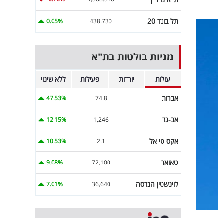
תל בונד 20
0.05%
438.730
מניות בולטות בת"א
עולות
יורדות
פעילות
ללא שינוי
אברות
47.53%
74.8
אב-גד
12.15%
1,246
אקס טי אל
10.53%
2.1
טאואר
9.08%
72,100
לוינשטין הנדסה
7.01%
36,640