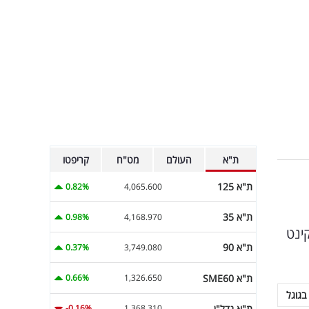
ת"א
העולם
מט"ח
קריפטו
ת"א 125
0.82%
4,065.600
ת"א 35
0.98%
4,168.970
ינט
ת"א 90
0.37%
3,749.080
ת"א SME60
0.66%
1,326.650
בגוגל
ת"א נדל"ן
-0.16%
1,368.310