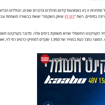
 מתחרות זו בזו באמצעות קידום מהלכים צרכניים שונים, הכוללים הכרזו
יכה בסיסיים, רשת "
רמי לוי
שיווק השקמה" יוצאת בבשורה משמחת עבו
יר הקורקינט החשמלי שהיא משווקת בימים אלה. מדובר בקורקינט חשמ
המותג KAABO, דגם 48V 13AH. המוצר נמכר כעת במחיר של 1,950 שקלים למחזיקי כרטיס רמי לוי, ז