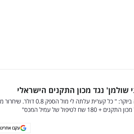
שרון קטש הסבירה עד כמה הבירוקרטיה עלתה לה ביוקר: " כל קערית עלתה לי מול הספק 0.8 דולר. 
עקבו אחרינו 