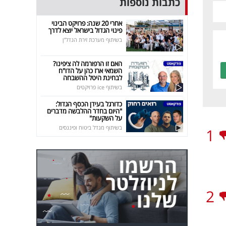
כתבות נוספות
אחרי 20 שנה: פרויקט הבינוי
פינוי הגדול בישראל יוצא לדרך
בשיתוף מערכת זירת הנדל"ן
האם זו הרפורמה לה ציפינו?
השמאי ארז כהן על הדו"ח
לבחינת היטל ההשבחה
בשיתוף ice פרויקטים
כדורגל בעידן הכסף הגדול:
"היום בחדר ההלבשה מדברים
על השקעות"
בשיתוף מגדל ביטוח ופיננסים
1
2