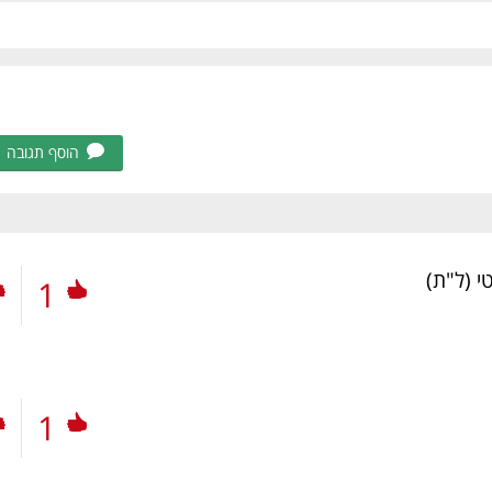
הוסף תגובה
טי
(ל"ת)
1
1