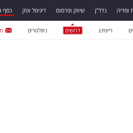
ומדיה
נדל"ן
שיווק ופרסום
דיגיטל וטק
כסף ו
ם
רייטינג
דרושים
ניוזלטרים
מי