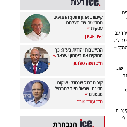
דעות
ים
קיימות, אמון וחוסן: המנועים
החדשים של הצלחה
עסקית
ורך בדיקה, יחד עם
יאיר אבידן
משלוח גדול יותר. מדובר במשלוח ממפעל באירופה. עם תו תקן אירופאי. כל קערית עלתה לי מול הספק 0.8 דולר.
ח לטיפול של עמיל המכס =
התיישבות יהודית בעזה: כך
מחזקים את ביטחון ישראל
ח"כ משה סולומון
ך שוב
ב
קיר הברזל שנסדק: שיקום
מדינת ישראל חייב להתחיל
י
מבפנים
ח"כ עודד פורר
תקנים אין מה לעשות. גם מבחינת עמיל המכס....בקצרה שילמתי 1,260 ש"ח על 6 קעריות
 לי
הנבחרת