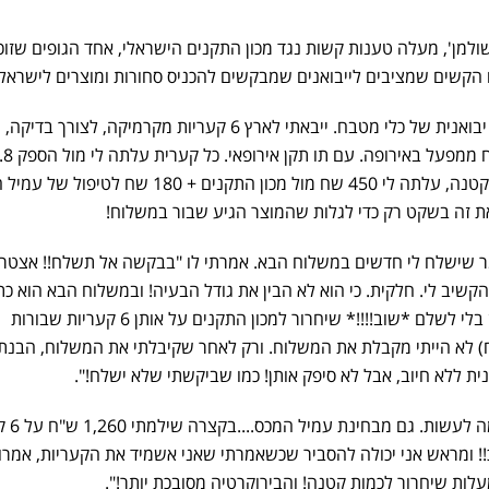
ולמן', מעלה טענות קשות נגד מכון התקנים הישראלי, אחד הגופים שזוכ
הקשים שמציבים לייבואנים שמבקשים להכניס סחורות ומוצרים לישראל.
"מכון התקנים. קווים לדמותו. אני יבואנית של כלי מטבח. ייבאתי לארץ 6 קעריות מקרמיקה, לצ
שיחרור מול מכון התקנים לכמות קטנה, עלתה לי 450 שח מול מכון התקנים + 180 ש
ר שישלח לי חדשים במשלוח הבא. אמרתי לו "בבקשה אל תשלח!! אצטר
קשיב לי. חלקית. כי הוא לא הבין את גודל הבעיה! ובמשלוח הבא הוא כת
אותם בחשבונית ללא חיוב. ואזזזז בלי לשלם *שוב!!!!* שיחרור למכון התקנים על אותן 6 קעריות שבורות
לוח הקודם (450+180 שח) לא הייתי מקבלת את המשלוח. ורק לאחר שקיבלתי את המשלוח, הבנת
 ללא חיוב, אבל לא סיפק אותן! כמו שביקשתי שלא ישלח!".
"אבל מבחינת מכון ה
 4.8 דולר בסה"כ!! ומראש אני יכולה להסביר שכשאמרתי שאני אשמיד את הקעריות, אמרו
ות שיחרור לכמות קטנה! והבירוקרטיה מסובכת יותר!".