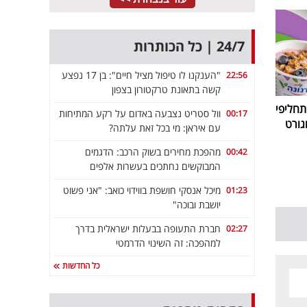
24/7 | כל הכותרות
"הענקנו לו טיפול מציל חיים": בן 17 נפצע
22:56
קשה בתאונת טרקטורון בצפון
חליפי
וול סטריט נצבעה באדום על רקע המתיחות
00:17
גורט
עם איראן: מי בכל זאת עלתה?
מהפכת מחירים בשוק הרכב: הדגמים
00:42
המבוקשים נחתכים בעשרות אלפים
מיכל אנסקי חושפת בווידוי כואב: "אני פשוט
01:23
יושבת ובוכה"
חברת התעופה בבעלות ישראלית בדרך
02:27
למהפכה: זה השינוי הדרמטי
כל החדשות