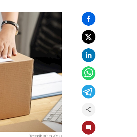
חבילה (צילום freepik)