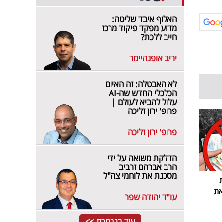
האלוף איבד שליטה:
מדוע מפקד פיקוד מרכז
חייב ללכת?
יריב אופנהיימר
לא האבטלה: זה האיום
הכלכלי החדש שה-AI
עלול להביא לעולם |
פרופ' ירון זליכה
פרופ' ירון זליכה
הדלקת משואה על ידי
הרב אברהם זרביב
מסכנת את לוחמי צה"ל
את
עו"ד יהודה שפר
עוד בנבחרת >>