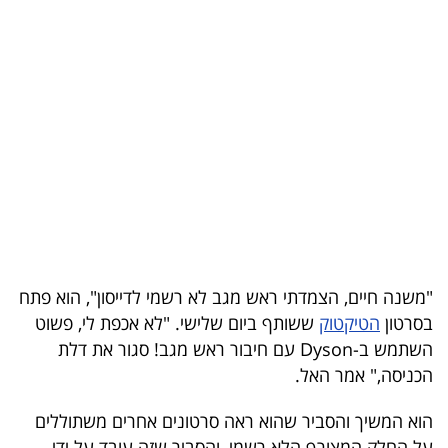
בריאות
תרבות
ופנאי
תיירות
TOP-
5
המילון
"משנה חיים, הצמדתי ראש מגב לא רשמי לדייסון", הוא פתח
הכלכלי
בסרטון
הטיקטוק
ששותף ביום שלישי. "לא אכפת לי, פשוט
השתמש ב-Dyson עם חיבור ראש מגב! סגור את דלת
פודקאסט
הכניסה," אמר האל.
40
הוא המשיך והסביר שהוא ראה סרטונים אחרים משתוללים
UNDER
על החלק המצורף הלא רשמי, והסביר שזה עובד על ידי