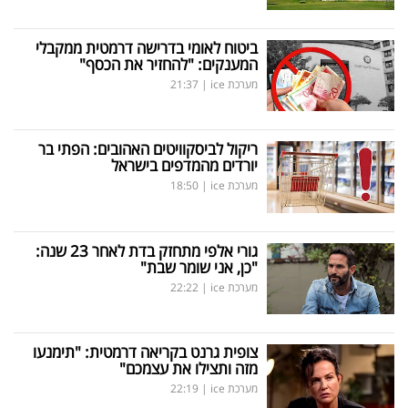
ביטוח לאומי בדרישה דרמטית ממקבלי
המענקים: "להחזיר את הכסף"
מערכת ice
|
21:37
ריקול לביסקוויטים האהובים: הפתי בר
יורדים מהמדפים בישראל
מערכת ice
|
18:50
גורי אלפי מתחזק בדת לאחר 23 שנה:
"כן, אני שומר שבת"
מערכת ice
|
22:22
צופית גרנט בקריאה דרמטית: "תימנעו
מזה ותצילו את עצמכם"
מערכת ice
|
22:19