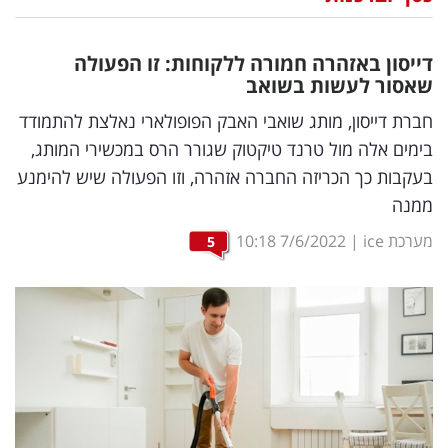
נדל"ן
דייסון באזהרה חמורה ללקוחות: זו הפעולה
דיגיטל
שאסור לעשות בשואב
וטק
חברת דייסון, מותג שואבי האבק הפופולארי נאלצת להתמודד
בימים אלה מול טרנד טיקטוק שגורר הרס במכשירי המותג,
שיווק
בעקבות כך הכריזה החברה אזהרה, וזו הפעולה שיש להימנע
ופרסום
ממנה
משפט
מערכת ice
|
7/6/2022
10:18
5
מדדים
ומחקרים
דעות
רכילות
עסקית