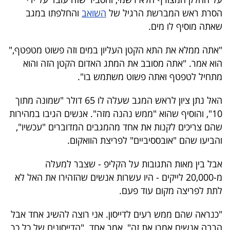
40
הסרת ראש המברשת הרגיל של
השואב
והחלפתו במגב
שאתה מוסיף לו מים.
שיתופי
"אתה ממלא את התא הקטן העליון במים וזה פשוט מטפטף,"
הוא אמר. "אתה מסובב את המתג האדום הקטן הזה והוא
פעולה
מתחיל לטפטף ואתה פשוט משתמש בו".
האל נתן ציון לראש המגב שעלה לו 65 דולר "שמונה מתוך
10", והוסיף שהוא "ממש נהנה מזה". אנשים הגיבו במהירות
דרושים
שהם צריכים לקנות את אחד מהמגבים המדוברים "עכשיו",
ניוזלטרים
והביעו שהם "אובססיביים" לפריצת הוואקום.
אבל בין מאות התגובות על הקליפ - שצבר למעלה
מ-20,000 לייקים - היו עשרות אנשים שהזהירו את האל לא
מייל
לתת לפריצה מקום עוד פעם.
אדום
"כנראה שהם ממש רעים לדייסון. אני רוצה להשיג אחד אבל
הרבה אנשים אמרו את זה", אמר אחד. "הדייסונים של כל כך