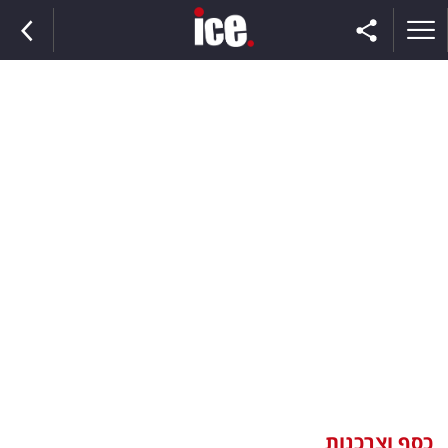
ראשי
הנבחרת
השוק
תקשורת
ומדיה
כסף
וצרכנות
כסף וצרכנות