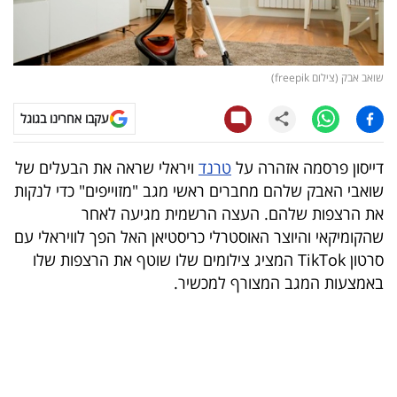
קריפטו
ויראלי
שואב אבק (צילום freepik)
טלוויזיה
עקבו אחרינו בגוגל
עסקי
דייסון פרסמה אזהרה על
טרנד
ויראלי שראה את הבעלים של
ספורט
שואבי האבק שלהם מחברים ראשי מגב "מזוייפים" כדי לנקות
את הרצפות שלהם. העצה הרשמית מגיעה לאחר
קריירה
שהקומיקאי והיוצר האוסטרלי כריסטיאן האל הפך לוויראלי עם
ולימודים
סרטון TikTok המציג צילומים שלו שוטף את הרצפות שלו
באמצעות המגב המצורף למכשיר.
מינויים
רייטינג
רכב