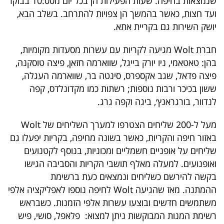
שנמצאות בחיפה. שעות הפעילות הן בכל יום מ10:00 בבוקר
40
ועד חצות, כאשר בהמשך הן צפויות להתרחב. בשלב הבא,
יושק השירות גם בקריית אתא.
שיתופי
חברת Wolt מגיעה לקריות עם עשרות מסעדות מקומיות,
בהן: טאטאמי, ניו יורק בייגל, שווארמה חזאן, פיצה טוסקנה,
פעולה
פיצה פדאל, שגב אקספרס, סינטה בר, שווארמה העגלה,
ששון בכיכר ורבות נוספות; רשתות כמו מקדונלדס, קפה
לנדוור, בורגראנץ׳, ביגה וקפה גרג.
דרושים
מעל ל-200 שליחים הצטרפו למערך השליחים של Wolt
ניוזלטרים
באזור חיפה והקריות, כאשר בשונה מחיפה, בקריות יפעלו גם
שליחים על אופניים חשמליים ומכוניות, בנוסף לקטנועים
ואופנועים. למעלה מאלף תושבי הקריות והסביבה הגישו
מייל
בקשה להירשם כשליחים ונמצאים כעת ברשימת
אדום
ההמתנה. מאז שהגיעה Wolt לחיפה נוספו לאפליקציה אלפי
משתמשים חדשים ובוצעו עשרות אלפי הזמנות. כשבראש
רשימת המנות המבוקשות ניתן למצוא: פלאפל, סושי, פיש