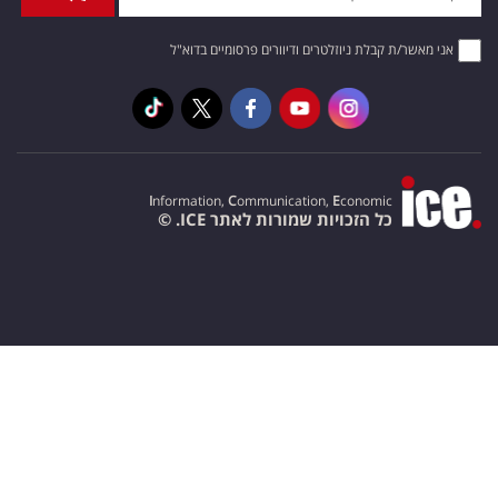
אני מאשר/ת קבלת ניוזלטרים ודיוורים פרסומיים בדוא"ל
I
nformation,
C
ommunication,
E
conomic
כל הזכויות שמורות לאתר ICE. ©