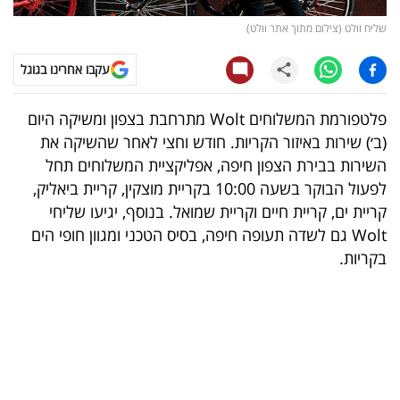
שליח וולט (צילום מתוך אתר וולט)
קריפטו
עקבו אחרינו בגוגל
ויראלי
פלטפורמת המשלוחים Wolt מתרחבת בצפון ומשיקה היום
טלוויזיה
(ב׳) שירות באיזור הקריות. חודש וחצי לאחר שהשיקה את
עסקי
השירות בבירת הצפון חיפה, אפליקציית המשלוחים תחל
לפעול הבוקר בשעה 10:00 בקריית מוצקין, קריית ביאליק,
ספורט
קריית ים, קריית חיים וקריית שמואל. בנוסף, יגיעו שליחי
קריירה
Wolt גם לשדה תעופה חיפה, בסיס הטכני ומגוון חופי הים
בקריות.
ולימודים
מינויים
רייטינג
רכב