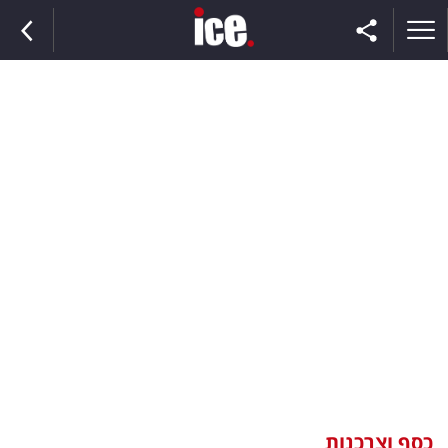
ראשי
הנבחרת
השוק
תקשורת
ומדיה
כסף
וצרכנות
כסף וצרכנות