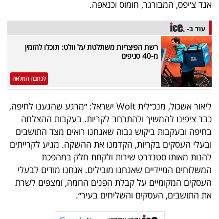
פרסמו
אנד צ׳יפס, המבורגר, חומוס וכנאפה.
באייס
עוד ב-
עקבו
רשת הפיצריות משתלטת על וולט: תוכלו להזמין
מ-40 סניפים
אחרינו:
לכתבה המלאה
ליאור אשכול, מנכ״לית Wolt ישראל: ״מרגע שהגענו לחיפה,
כבר ציפינו להמשיך ולהתרחב לקריות. בעקבות ההצלחה
בחיפה ובעקבות ביקוש גבוה שאנחנו רואים מצד התושבים
ובעלי העסקים בקריות, הקדמנו את ההשקה. מגיע לקרייתים
להנות מאותו סטנדרט שירות ולקחת חלק במהפכת
המשלוחים המיידיים שאנחנו מובילים. אנחנו מודים לבעלי
העסקים המקומיים על קבלת הפנים החמה, ומצפים לשרת
את התושבים, העסקים והשליחים בעיר״.