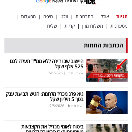
עקבו אחרינו
תגיות
אוכל
|
התרחבות
|
וולט
|
חיפה
|
מסעדות
|
מסעדנות
|
משלוח מזון
|
קריות
|
שליח
הכתבות החמות
היישוב שבו דירה ללא ממ"ד תעלה לכם
525 אלף שקל
איציק יצחקי
|
7/8/2026
עסקאות השבוע בנדל"ן
גיא פלג מכריז מלחמה: הגיש תביעת ענק
בסך 5 מיליון שקל
מערכת ice
|
7/8/2026
ביטוח לאומי מגדיל את הקצבאות
משמעותית: זו הבשורה לזכאים