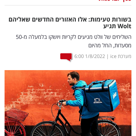
נדל"ן
בשורות טעימות: אלו האזורים החדשים שאליהם
דיגיטל
Wolt
תגיע
וטק
השליחים של וולט מגיעים לקריות ויושקו בלמעלה מ-50
מסעדות, החל מהיום
שיווק
מערכת ice
|
1/8/2022
6:00
ופרסום
משפט
מדדים
ומחקרים
דעות
רכילות
עסקית