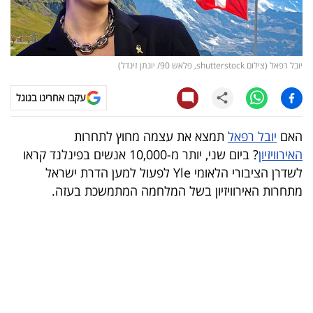
קריפטו
ויראלי
יובל רפאל (צילום shutterstock, פלאש 90/ יונתן זינדל)
טלוויזיה
עקבו אחרינו בגוגל
עסקי
האם
יובל רפאל
תמצא את עצמה מחוץ לתחרות
ספורט
האירוויזיון
? ביום שני, יותר מ-10,000 אנשים בפינלנד קראו
לשדרן הציבורי הלאומי Yle לפעול למען הדרת ישראל
קריירה
מתחרות האירוויזיון בשל המלחמה המתמשכת בעזה.
ולימודים
מינויים
רייטינג
רכב