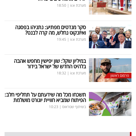
מערכת ice
|
18:50
סקר מנדטים מפתיע: נתניהו בפסגה
ואיזנקוט נחלש, מה קרה לבנט?
מערכת ice
|
19:45
במיליון שקל: שון יפישין מחפש אהבה
בלהיט החדש של ישראל בידור
מערכת ice
|
18:32
פרסום ראשון
תשכחו מכל מה שידעתם על תחליפי חלב:
הפיתוח שמביא חוויית יוגורט מושלמת
בשיתוף שטראוס
|
10:23