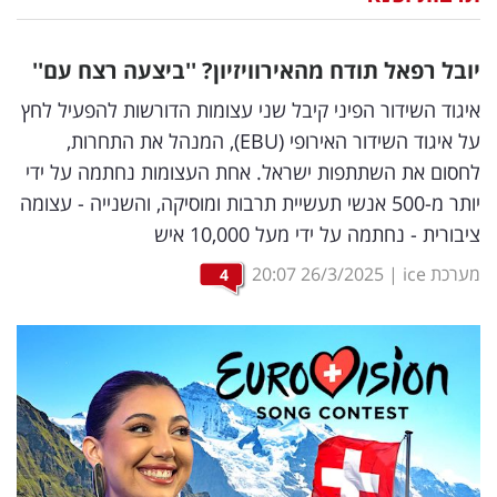
נדל"ן
יובל רפאל תודח מהאירוויזיון? ''ביצעה רצח עם''
דיגיטל
איגוד השידור הפיני קיבל שני עצומות הדורשות להפעיל לחץ
וטק
על איגוד השידור האירופי (EBU), המנהל את התחרות,
לחסום את השתתפות ישראל. אחת העצומות נחתמה על ידי
שיווק
יותר מ-500 אנשי תעשיית תרבות ומוסיקה, והשנייה - עצומה
ופרסום
ציבורית - נחתמה על ידי מעל 10,000 איש
משפט
מערכת ice
|
26/3/2025
20:07
4
מדדים
ומחקרים
דעות
רכילות
עסקית