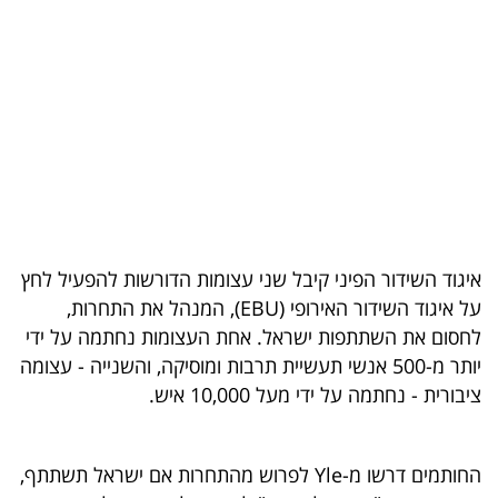
בריאות
תרבות
ופנאי
תיירות
TOP-
5
איגוד השידור הפיני קיבל שני עצומות הדורשות להפעיל לחץ
על איגוד השידור האירופי (EBU), המנהל את התחרות,
המילון
לחסום את השתתפות ישראל. אחת העצומות נחתמה על ידי
הכלכלי
יותר מ-500 אנשי תעשיית תרבות ומוסיקה, והשנייה - עצומה
ציבורית - נחתמה על ידי מעל 10,000 איש.
פודקאסט
40
החותמים דרשו מ-Yle לפרוש מהתחרות אם ישראל תשתתף,
UNDER