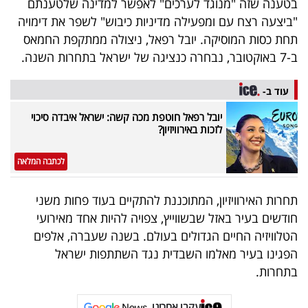
בטענה שזה "מנוגד לערכים" לאפשר למדינה שלטענתם
40
"ביצעה רצח עם ומפעילה מדיניות כיבוש" לשפר את דימויה
תחת כסות המוסיקה. יובל רפאל, ניצולה ממתקפת החמאס
ב-7 באוקטובר, נבחרה כנציגה של ישראל בתחרות השנה.
שיתופי
פעולה
עוד ב-
יובל רפאל חוטפת מכה קשה: ישראל איבדה סיכוי
לזכות באירוויזיון?
דרושים
לכתבה המלאה
ניוזלטרים
תחרות האירוויזיון, המתוכננת להתקיים בעוד פחות משני
חודשים בעיר באזל שבשווייץ, צפויה להיות אחד מאירועי
הטלוויזיה החיים הגדולים בעולם. בשנה שעברה, אלפים
מייל
הפגינו בעיר מאלמו השבדית נגד השתתפות ישראל
אדום
בתחרות.
עקבו אחרינו