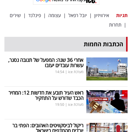
פרסמו
באייס
תגיות
אירוויזיון
|
יובל רפאל
|
עצומה
|
פינלנד
|
שירים
|
תחרות
עקבו
אחרינו:
הכתבות החמות
אחרי 36 שנה: המפעל של תנובה נסגר,
עשרות עובדים יעזבו
מערכת ice
|
14:54
ראש העיר תובע את חדשות 12: המחיר
הכבד שדורש על התחקיר
מערכת ice
|
19:50
ריקול לביסקוויטים האהובים: הפתי בר
יורדים מהמדפים בישראל