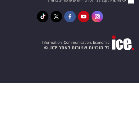
אני מאשר/ת קבלת ניוזלטרים ודיוורים פרסומיים בדוא"ל
I
nformation,
C
ommunication,
E
conomic
כל הזכויות שמורות לאתר ICE. ©