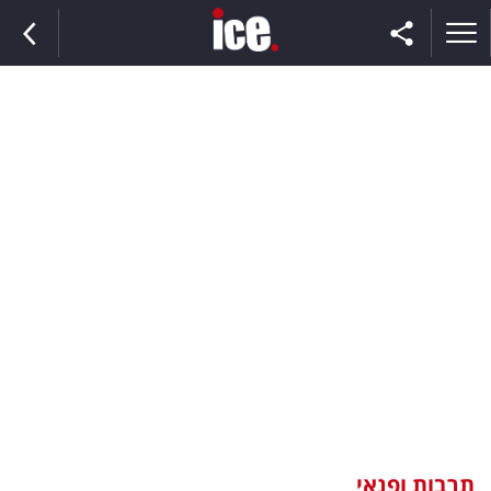
ראשי
הנבחרת
השוק
תקשורת
ומדיה
כסף
וצרכנות
תרבות ופנאי