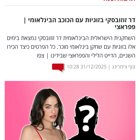
נדל"ן
דר זוזובסקי בזוגיות עם הכוכב הבינלאומי |
דיגיטל
פפראצי
וטק
השחקנית הישראלית הבינלאומית דר זוזובסקי נמצאת בימים
אלו בזוגיות עם שחקן בינלאומי מוכר. כל הפרטים כיצד הכירו
שיווק
השניים, הדייט הלילי והפפראצי שבידינו | צפו
ופרסום
צוף צימרינג
|
31/12/2025
10:28
משפט
מדדים
ומחקרים
דעות
רכילות
עסקית