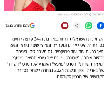
קריפטו
דר זוזובסקי (צילום אינסטגרם/ darzuzo)
ויראלי
עקבו אחרינו בגוגל
טלוויזיה
השחקנית הישראלית דר זוזובסקי בת ה-34 פרצה לחיינו
עסקי
בסדרת הלהיט לילדים ונוער "החממה" שיצר גיורא חמיצר
ספורט
ומאז כבשה עוד ועוד פרויקטים, גם מעבר לים. ביניהם:
"להיות איתה", "שכונה" - שגם יצר גיורא חמיצר, "צפוף",
קריירה
"מלאך משחית", הסרט "פאפא" האמריקאי, הסרט "השורד"
ולימודים
של בארי לוינסון, ובשנת 2024 נבחרה לשחק בסדרה
הקדושים של מרטין סקורסזה.
מינויים
רייטינג
רכב