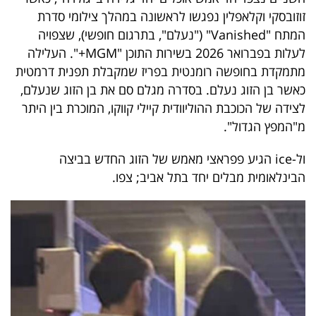
40
זוזובסקי וקלאפלין נפגשו לראשונה במהלך צילומי סדרת
המתח "Vanished" ("נעלם", בתרגום חופשי), שצפויה
לעלות בפברואר 2026 בשירות התוכן "MGM+". העלילה
שיתופי
מתמקדת בחופשה רומנטית בפריז שמקבלת תפנית דרמטית
כאשר בן הזוג נעלם. בסדרה מגלם סם את בן הזוג שנעלם,
פעולה
לצידה של הכוכבת ההוליוודית קיילי קווקו, המוכרת בין היתר
מ"המפץ הגדול".
דרושים
ול-ice הגיע פפראצי מאמש של הזוג החדש בביצה
הבינלאומית מבלים יחד בתל אביב; צפו.
ניוזלטרים
מייל
אדום