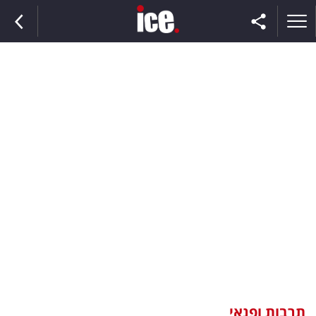
ראשי
הנבחרת
השוק
תקשורת
ומדיה
כסף
וצרכנות
תרבות ופנאי