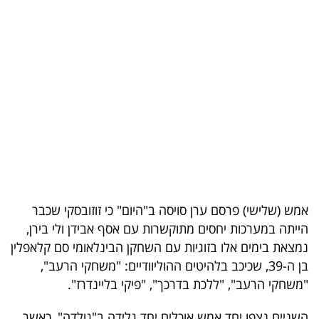
בריאות
תרבות
ופנאי
תיירות
TOP-
5
המילון
אמש (שלישי) פרסם ערן סויסה ב"היום" כי זוזובסקי שכבר
הכלכלי
הייתה במערכות יחסים מתוקשרות עם אסף אבידן ולי בירן,
נמצאת בימים אלו בזוגיות עם השחקן הבינלאומי סם קלאפלין
פודקאסט
בן ה-39, שכיכב בלהיטים ההוליוודיים: "משחקי הרעב",
"משחקי הרעב", "ללכת בדרכך", "פיקי בליינדרז".
40
UNDER
השניים נצפו יחד אמש אוכלים יחד גלידה ב"גולדה", כאשר