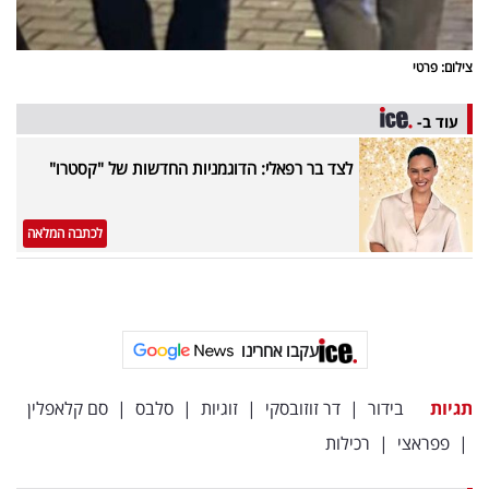
צילום: פרטי
עוד ב-
לצד בר רפאלי: הדוגמניות החדשות של "קסטרו"
לכתבה המלאה
עקבו אחרינו
תגיות
בידור
|
דר זוזובסקי
|
זוגיות
|
סלבס
|
סם קלאפלין
|
פפראצי
|
רכילות