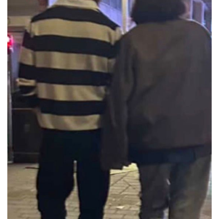
פרסמו
באייס
עקבו
אחרינו: