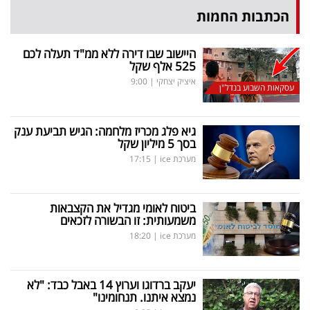
הכתבות החמות
היישוב שבו דירה ללא ממ"ד תעלה לכם
525 אלף שקל
איציק יצחקי
|
9:00
עסקאות השבוע בנדל"ן
גיא פלג מכריז מלחמה: הגיש תביעת ענק
בסך 5 מיליון שקל
מערכת ice
|
17:15
ביטוח לאומי מגדיל את הקצבאות
משמעותית: זו הבשורה לזכאים
מערכת ice
|
18:20
יעקב ברדוגו וערוץ 14 באבל כבד: "לא
נמצא איתנו. תנחומינו"