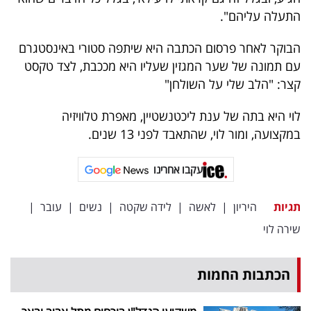
40
התעלה עליהם".
הבוקר לאחר פרסום הכתבה היא שיתפה סטורי באינסטגרם
עם תמונה של שער המגזין שעליו היא מככבת, לצד טקסט
שיתופי
קצר: "הלב שלי על השולחן"
פעולה
לוי היא בתה של ענת ליכטנשטיין, מאפרת טלוויזיה
במקצועה, ומור לוי, שהתאבד לפני 13 שנים.
דרושים
עקבו אחרינו
ניוזלטרים
תגיות
היריון
|
לאשה
|
לידה שקטה
|
נשים
|
עובר
|
שירה לוי
מייל
אדום
הכתבות החמות