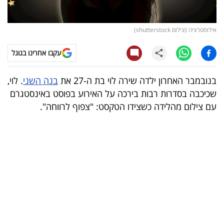
קריפטו
אילוסטרציה (צילום shutterstock)
ויראלי
עקבו אחרינו בגוגל
טלוויזיה
בנובמבר האחרון ילדה שירה לוי בת ה-27 את
בנה השני
. לוי,
עסקי
שכיכבה בסדרות רבות בירכה על האירוע בפוסט באינסטגרם
ספורט
עם צילום מהלידה כשצידו הטקסט: "צפוף לרווחה".
קריירה
ולימודים
מינויים
רייטינג
רכב