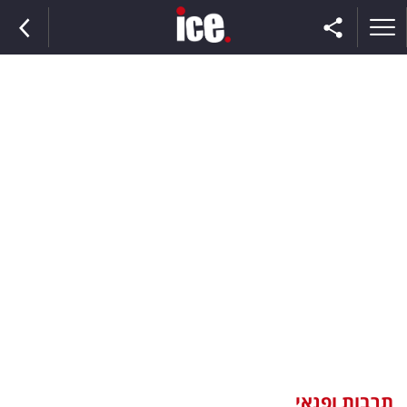
ראשי
הנבחרת
השוק
תקשורת
ומדיה
כסף
וצרכנות
תרבות ופנאי