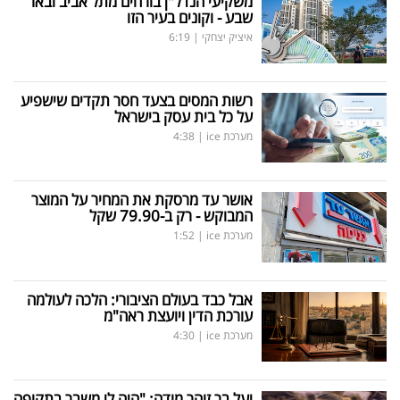
משקיעי הנדל"ן בורחים מתל אביב ובאר
פרסמו
שבע - וקונים בעיר הזו
באייס
איציק יצחקי
|
6:19
עקבו
רשות המסים בצעד חסר תקדים שישפיע
אחרינו:
על כל בית עסק בישראל
מערכת ice
|
4:38
אושר עד מרסקת את המחיר על המוצר
המבוקש - רק ב-79.90 שקל
מערכת ice
|
1:52
אבל כבד בעולם הציבורי: הלכה לעולמה
עורכת הדין ויועצת ראה"מ
מערכת ice
|
4:30
יעל בר זוהר מודה: "היה לי משבר בתקופה