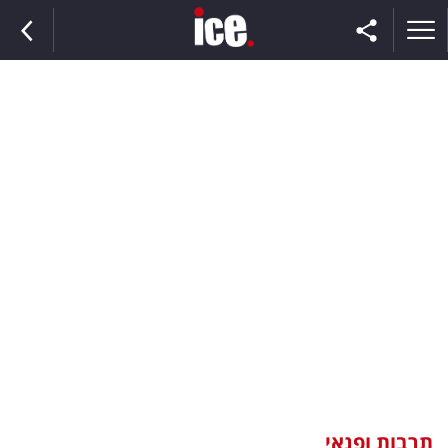
ראשי
הנבחרת
השוק
תקשורת
ומדיה
כסף
וצרכנות
תרבות ופנאי