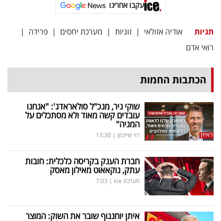
פרסמו
עקבו אחרינו
באייס
תגיות
אודיה אזולאי
|
זוגיות
|
מערכת יחסים
|
פרידה
|
עקבו
רואי אדם
אחרינו:
הכתבות החמות
שוקי ניר, מנכ"ל סולאראדג': "אנחנו
עובדים קשה מאוד ולא מסתכלים על
המניה"
רוי שיינמן
|
13:30
חברת הענק בקריסה כלכלית: חובות
עתק, נוקאאוט מאילון מאסק
מערכת ice
|
7:03
איתן יוחננוף שובר את השוק: המוצר