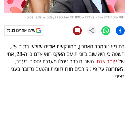
קריפטו
רואי אדם אודיה אזולאי (צילום אינסטגרם/ roei_adam ,odeyaazoulay)
ויראלי
עקבו אחרינו בגוגל
טלוויזיה
בחודש נובמבר האחרון, המוזיקאית אודיה אזולאי בת ה-25,
עסקי
חשפה כי היא שוב בזוגיות עם האקס רואי אדם בן ה-28, אחיו
ספורט
של
עומר אדם
. השניים כבר ניהלו מערכת יחסים בעבר,
ולאחרונה על פי מקורבים חזרו לזוגיות והפעם מדובר בעניין
קריירה
רציני.
ולימודים
מינויים
רייטינג
רכב