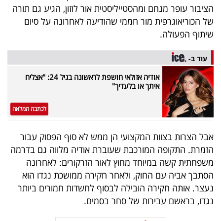
הציבור עופר מנחם ומהסטייליסטית אור לוזון, הגיע גם תורה
40
של הכוריאוגרפית מור חממי שהודיעה לאחרונה על סיום
שיתוף הפעולה.
שיתופי
עוד ב-
פעולה
אודיה אזולאי חושפת לראשונה בגיל 24: "אצליח
איתך או בלעדיך"
דרושים
לכתבה המלאה
ניוזלטרים
אבל הצרות בצוות המקצועי הן ממש לא סוף הפסוק עבור
הזמרת. התקופה המורכבת שעוברת אודיה מלווה גם בדרמה
משפחתית קשה במיוחד מחוץ לאור הזרקורים: לאחרונה
מייל
הסתבך אביה עם החוק, ולאחר חקירה ממושכת נגדו הוא
אדום
נעצר. אותה חקירה הובילה לבסוף לחשדות חמורים ביותר
נגדו, בראשם עבירות של סחר בסמים.