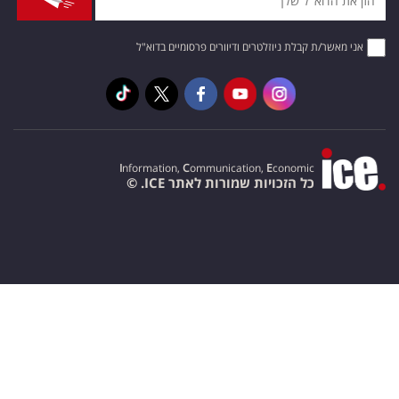
אני מאשר/ת קבלת ניוזלטרים ודיוורים פרסומיים בדוא"ל
I
nformation,
C
ommunication,
E
conomic
כל הזכויות שמורות לאתר ICE. ©