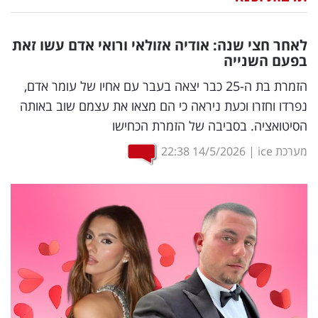
נדל"ן
לאחר חצי שנה: אודיה אזולאי ורואי אדם עשו זאת
דיגיטל
בפעם השנייה
וטק
הזמרת בת ה-25 כבר יצאה בעבר עם אחיו של עומר אדם,
נפרדו וחזרו וכעת ניראה כי הם מצאו את עצמם שוב באותה
שיווק
הסיטואציה. בסביבה של הזמרת הכחישו
ופרסום
מערכת ice
|
14/5/2026
22:38
משפט
מדדים
ומחקרים
דעות
רכילות
עסקית