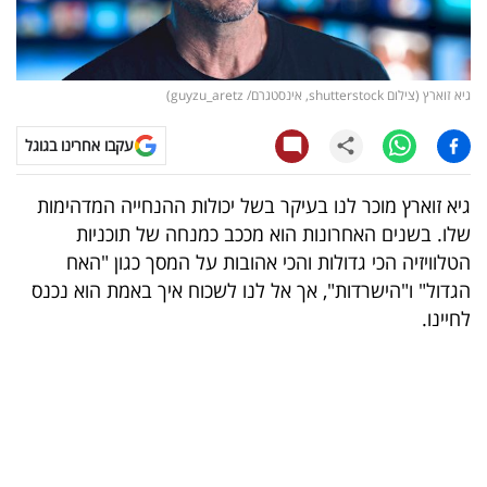
קריפטו
ויראלי
גיא זוארץ (צילום shutterstock, אינסטגרם/ guyzu_aretz)
טלוויזיה
עקבו אחרינו בגוגל
עסקי
גיא זוארץ מוכר לנו בעיקר בשל יכולות ההנחייה המדהימות
ספורט
שלו. בשנים האחרונות הוא מככב כמנחה של תוכניות
הטלוויזיה הכי גדולות והכי אהובות על המסך כגון "האח
קריירה
הגדול" ו"הישרדות", אך אל לנו לשכוח איך באמת הוא נכנס
ולימודים
לחיינו.
מינויים
רייטינג
רכב