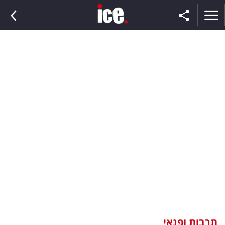
ראשי
הנבחרת
השוק
תקשורת
ומדיה
כסף
וצרכנות
תרבות ופנאי