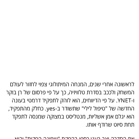
בריאות
תרבות
ופנאי
תיירות
TOP-
5
לראשונה אחרי שנים, המנחה המיתולוגי צפוי לחזור לעולם
המילון
המשחק ולככב בסדרת טלוויזיה, כך על פי פרסום של רן בוקר
הכלכלי
ו-YNET. על פי הדיווחים, הוא לוהק לתפקיד דרמטי בעונה
החדשה של "טיפול לילי" שתשודר ב-yes. כחלק מהתפקיד,
פודקאסט
הוא יגלם אמן אשליות, מנטליסט במצוקה שמנסה לתפקד
תחת סיוט שרודף אותו.
40
UNDER
את הסדרה יצר רענן כספי בהפקת "שמונה הפקות" והיא