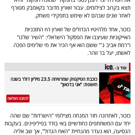
40
תצא בקרוב לצילומים. עבור זוארץ מדובר בקאמבק מטורף
לאחר שנים שבהם לא שימש בתפקידי משחק.
שיתופי
כזכור, אחד מלהיטיו הגדולים של זוארץ היו התוכניות
האייקוניות שעיצבו את הפסקול הישראלי: "השיר שלנו"
פעולה
ו"רמת אביב ג'" ששם הוא אף הכיר את מי שלימים הפכה
לאשתו, יעל בר זוהר.
דרושים
עוד ב-
כוכבת הטיקטוק שמרוויחה 23.5 מיליון דולר בשנה
ניוזלטרים
חושפת: "אני בדכאון"
לכתבה המלאה
מייל
אדום
כזכור, לאחרונה חזר המנחה מצילומי "הישרדות" שם שהה
יחד עם המשתתפים כחודשיים באי בודד בפיליפינים. בעקבות
הנסיעה, הוא נעדר מהנחיית "האח הגדול", אך שב אליה