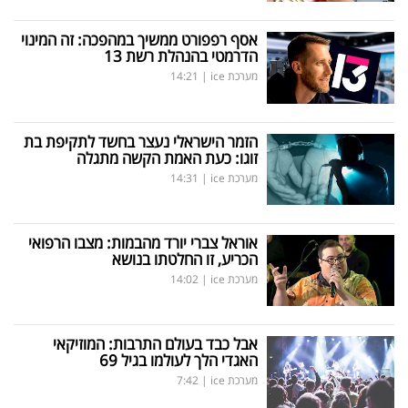
אסף רפפורט ממשיך במהפכה: זה המינוי
הדרמטי בהנהלת רשת 13
מערכת ice
|
14:21
הזמר הישראלי נעצר בחשד לתקיפת בת
זוגו: כעת האמת הקשה מתגלה
מערכת ice
|
14:31
אוראל צברי יורד מהבמות: מצבו הרפואי
הכריע, זו החלטתו בנושא
מערכת ice
|
14:02
אבל כבד בעולם התרבות: המוזיקאי
האגדי הלך לעולמו בגיל 69
מערכת ice
|
7:42