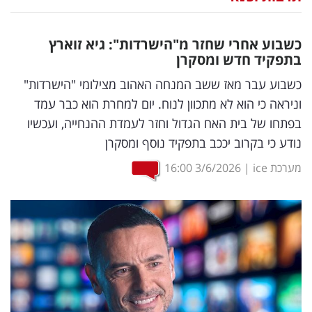
נדל"ן
כשבוע אחרי שחזר מ"הישרדות": גיא זוארץ
דיגיטל
בתפקיד חדש ומסקרן
וטק
כשבוע עבר מאז ששב המנחה האהוב מצילומי "הישרדות"
וניראה כי הוא לא מתכוון לנוח. יום למחרת הוא כבר עמד
שיווק
בפתחו של בית האח הגדול וחזר לעמדת ההנחייה, ועכשיו
ופרסום
נודע כי בקרוב יככב בתפקיד נוסף ומסקרן
משפט
מערכת ice
|
3/6/2026
16:00
מדדים
ומחקרים
דעות
רכילות
עסקית