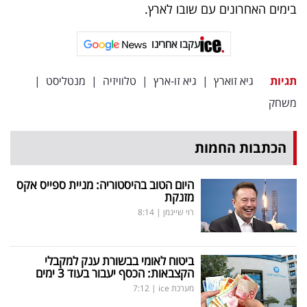
פרסמו
בימים האחרונים עם שובו לארץ.
באייס
עקבו אחרינו
עקבו
תגיות
גיא זוארץ
|
גיא זו-ארץ
|
טלוויזיה
|
מנטליסט
|
אחרינו:
משחק
הכתבות החמות
היום הטוב בהיסטוריה: מניית ספייס אקס
מזנקת
רוי שיינמן
|
8:14
ביטוח לאומי בבשורת ענק למקבלי
הקצבאות: הכסף יעבור בעוד 3 ימים
מערכת ice
|
7:12