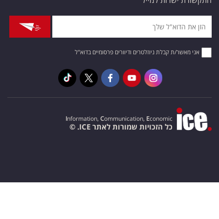
התקשורת ישרות למייל
אני מאשר/ת קבלת ניוזלטרים ודיוורים פרסומיים בדוא"ל
I
nformation,
C
ommunication,
E
conomic
כל הזכויות שמורות לאתר ICE. ©