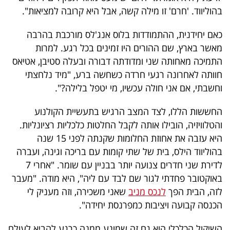
בהוליווד. 'חרם' זו מילה קשה, אבל היא קרובה למציאות".
כאם יחידנית, ההתמודדות בלוס אנג'לס מורכבת בהרבה
מאשר בארץ, שם ההורים היו זמינים בכל רגע. למרות
התמיכה מאחותה שני ומדודתה דבורה ובעלה סטיבן, אטיאס
חוותה לאחרונה רגעי חרדה כשחשה ברע, "מיד נלחצתי
וחשבתי, אם אני חולה עכשיו, מי יטפל בלילה?".
החששות הללו, לצד המצב הרגיש בתעשיית הקולנוע
והטלוויזיה, הובילו אותה לקבל החלטות כלכליות רציונליות.
היא עזבה את אחוזת החלומות שקנתה לפני 15 שנה
בהוליווד הילס, בית של שתי קומות עם בריכה וגינה, ועברה
לדירת שני חדרים צנועה יותר בבניין עם שומר. "אחרי 7
באוקטובר פחדתי לגור שם לבד עם ליה", היא מודה. "מעבר
לזה, הבית הפך
לנכס מניב
שאני משכירה, וזה מעניק לי
הכנסה קבועה ויציבות כמפרנסת יחידה".
השיקול הכלכלי הוא גם זה שמונע ממנה כרגע להביא לעולם