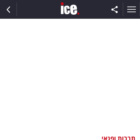
ראשי
הנבחרת
השוק
תקשורת
ומדיה
כסף
וצרכנות
תרבות ופנאי