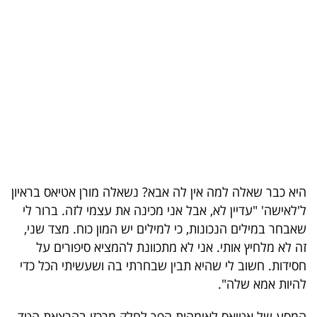
בריאות
תרבות
ופנאי
תיירות
TOP-
5
היא כבר שאלה למה אין לה אבא? נשאלה מורן אטיאס בראיון
המילון
ל'לאישה' "עדיין לא, אבל אני מכינה את עצמי לזה. ברור לי
הכלכלי
שאבחר במילים הנכונות, כי למילים יש המון כוח. מצד שני,
זה לא מלחיץ אותי. אני לא מתכוונת להמציא סיפורים על
פודקאסט
חסידות. חשוב לי שהיא תבין שבחרתי בה ושעשיתי הכל כדי
להיות אמא שלה".
40
UNDER
המסע של אטיאס לאימהות הפך לחלק מרכזי בהרצאת הטד