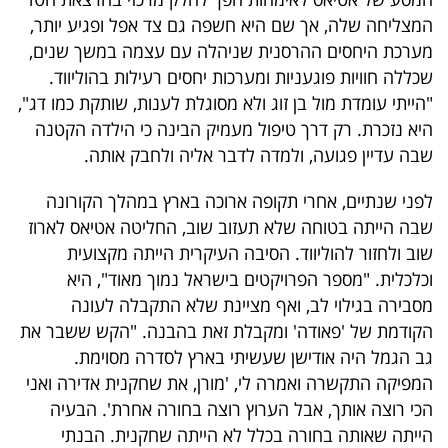
40
המצליחה שלה, אך שם היא חשפה גם צד אפל ופגיע יותר,
מערכת היחסים ההרסנית שניהלה עם עצמה במשך שנים,
שכללה חוויות פוגעניות ומערכות יחסים רעילות בהוליווד.
שיתופי
"הייתי עומדת מול בן זוג ולא מסוגלת לענות, שותקת כמו דג",
פעולה
היא נזכרת. רק דרך טיפול מעמיק הבינה כי הילדה הקטנה
שבה עדיין פגועה, ולמדה לדבר אליה ולחבק אותה.
לפני שנתיים, אחרי תקופה ארוכה בארץ במהלך הקורונה
דרושים
שבה הייתה בטוחה שלא תעזוב שוב, החליטה אטיאס לארוז
שוב ולחזור להוליווד. הסיבה העיקרית הייתה מקצועית
ניוזלטרים
וכלכלית. "מספר הפרויקטים בישראל נמוך מאוד", היא
מסבירה בגילוי לב, ואף מציינת שלא התקבלה לעונה
הקודמת של 'פאודה' ומקבלת זאת בהבנה. "הקש ששבר את
מייל
גב הגמל היה אודישן שעשיתי בארץ לסדרה מסוימת.
אדום
המפיקה התקשרה ואמרה לי, 'מורן, את שחקנית אדירה ואני
הכי רוצה אותך, אבל הערוץ רוצה בחורה אחרת'. הבעיה
הייתה שאותה בחורה בכלל לא הייתה שחקנית. הבנתי