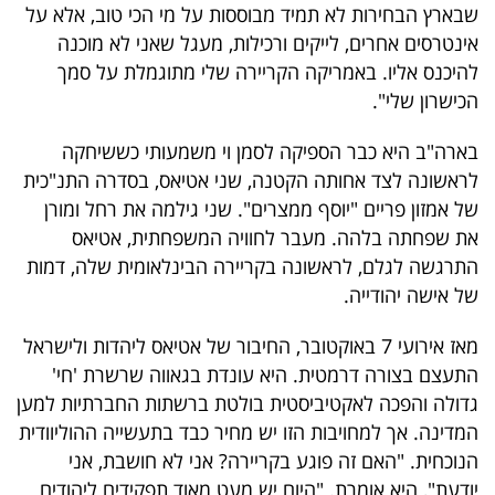
פרסמו
שבארץ הבחירות לא תמיד מבוססות על מי הכי טוב, אלא על
אינטרסים אחרים, לייקים ורכילות, מעגל שאני לא מוכנה
באייס
להיכנס אליו. באמריקה הקריירה שלי מתוגמלת על סמך
עקבו
הכישרון שלי".
אחרינו:
בארה"ב היא כבר הספיקה לסמן וי משמעותי כששיחקה
לראשונה לצד אחותה הקטנה, שני אטיאס, בסדרה התנ"כית
של אמזון פריים "יוסף ממצרים". שני גילמה את רחל ומורן
את שפחתה בלהה. מעבר לחוויה המשפחתית, אטיאס
התרגשה לגלם, לראשונה בקריירה הבינלאומית שלה, דמות
של אישה יהודייה.
מאז אירועי 7 באוקטובר, החיבור של אטיאס ליהדות ולישראל
התעצם בצורה דרמטית. היא עונדת בגאווה שרשרת 'חי'
גדולה והפכה לאקטיביסטית בולטת ברשתות החברתיות למען
המדינה. אך למחויבות הזו יש מחיר כבד בתעשייה ההוליוודית
הנוכחית. "האם זה פוגע בקריירה? אני לא חושבת, אני
יודעת", היא אומרת. "היום יש מעט מאוד תפקידים ליהודים