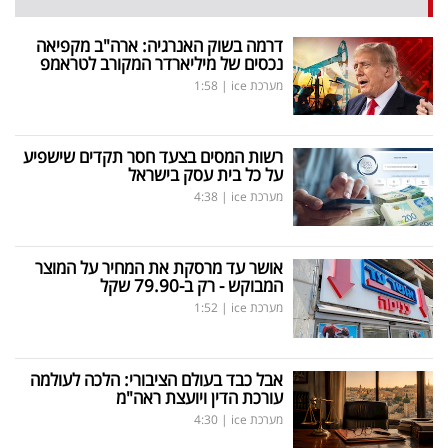
דרמה בשוק האנרגיה: ארה"ב מקפיאה
נכסים של מיליארדר המקורב לטראמפ
מערכת ice
|
1:58
רשות המסים בצעד חסר תקדים שישפיע
על כל בית עסק בישראל
מערכת ice
|
4:38
אושר עד מרסקת את המחיר על המוצר
המבוקש - רק ב-79.90 שקל
מערכת ice
|
1:52
אבל כבד בעולם הציבורי: הלכה לעולמה
עורכת הדין ויועצת ראה"מ
מערכת ice
|
4:30