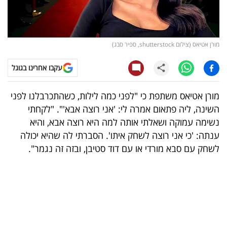
קריפטו
ויראלי
מורן אטיאס (צילום shutterstock, ספיר סבג)
טלוויזיה
עקבו אחרינו בגוגל
עסקי
מורן אטיאס משתפת כי "לפני כמה לילות, כשהתכרבלנו לפני
ספורט
השינה, ליה פתאום אמרה לי: 'אני רוצה אבא'". "לקחתי
נשימה עמוקה ושאלתי אותה למה היא רוצה אבא, והיא
קריירה
ענתה: 'כי אני רוצה לשחק איתו'. הסברתי לה שהיא יכולה
ולימודים
לשחק עם סבא מורדי או עם דוד סטיבן, ובזה זה נגמר".
מינויים
רייטינג
רכב