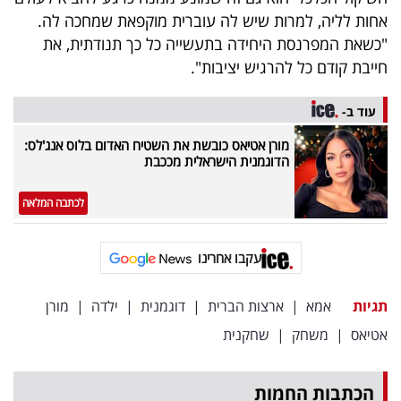
אחות לליה, למרות שיש לה עוברית מוקפאת שמחכה לה.
"כשאת המפרנסת היחידה בתעשייה כל כך תנודתית, את
חייבת קודם כל להרגיש יציבות".
עוד ב-
מורן אטיאס כובשת את השטיח האדום בלוס אנג'לס:
הדוגמנית הישראלית מככבת
לכתבה המלאה
עקבו אחרינו
תגיות
אמא
|
ארצות הברית
|
דוגמנית
|
ילדה
|
מורן
אטיאס
|
משחק
|
שחקנית
הכתבות החמות