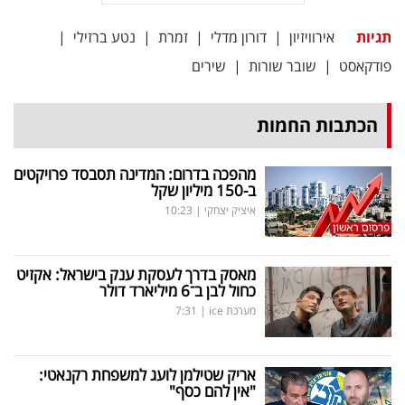
תגיות
אירוויזיון
|
דורון מדלי
|
זמרת
|
נטע ברזילי
|
פודקאסט
|
שובר שורות
|
שירים
הכתבות החמות
מהפכה בדרום: המדינה תסבסד פרויקטים
ב-150 מיליון שקל
איציק יצחקי
|
10:23
מאסק בדרך לעסקת ענק בישראל: אקזיט
כחול לבן ב־6 מיליארד דולר
מערכת ice
|
7:31
אריק שטילמן לועג למשפחת רקנאטי:
"אין להם כסף"