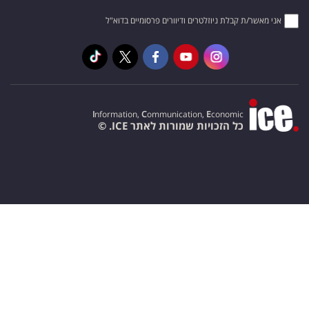
אני מאשר/ת קבלת ניוזלטרים ודיוורים פרסומיים בדוא"ל
I
nformation,
C
ommunication,
E
conomic
כל הזכויות שמורות לאתר ICE. ©