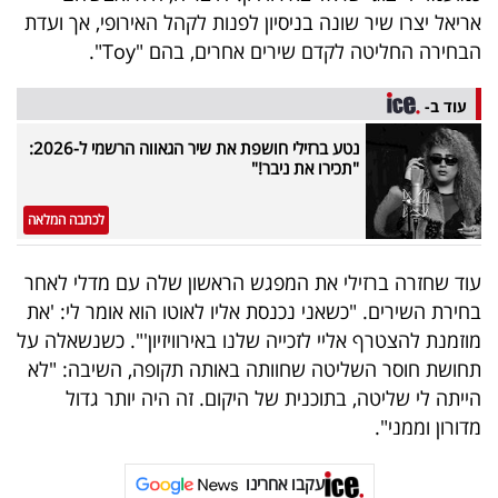
פרסמו
אריאל יצרו שיר שונה בניסיון לפנות לקהל האירופי, אך ועדת
באייס
הבחירה החליטה לקדם שירים אחרים, בהם "Toy".
עקבו
עוד ב-
אחרינו:
נטע ברזילי חושפת את שיר הגאווה הרשמי ל-2026:
"תכירו את ניבר!"
לכתבה המלאה
עוד שחזרה ברזילי את המפגש הראשון שלה עם מדלי לאחר
בחירת השירים. "כשאני נכנסת אליו לאוטו הוא אומר לי: 'את
מוזמנת להצטרף אליי לזכייה שלנו באירוויזיון'". כשנשאלה על
תחושת חוסר השליטה שחוותה באותה תקופה, השיבה: "לא
הייתה לי שליטה, בתוכנית של היקום. זה היה יותר גדול
מדורון וממני".
עקבו אחרינו