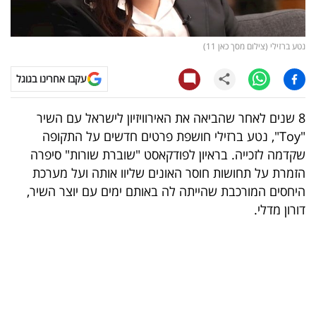
קריפטו
נטע ברזילי (צילום מסך כאן 11)
ויראלי
עקבו אחרינו בגוגל
טלוויזיה
8 שנים לאחר שהביאה את האירוויזיון לישראל עם השיר
עסקי
"Toy", נטע ברזילי חושפת פרטים חדשים על התקופה
ספורט
שקדמה לזכייה. בראיון לפודקאסט "שוברת שורות" סיפרה
הזמרת על תחושות חוסר האונים שליוו אותה ועל מערכת
קריירה
היחסים המורכבת שהייתה לה באותם ימים עם יוצר השיר,
ולימודים
דורון מדלי.
מינויים
רייטינג
רכב