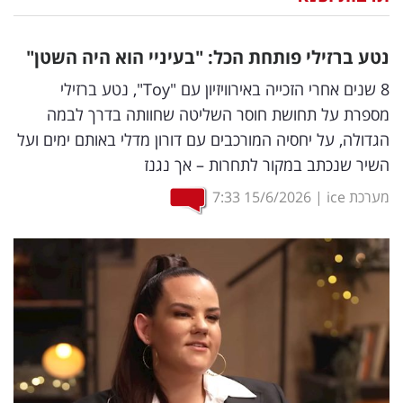
נדל"ן
נטע ברזילי פותחת הכל: "בעיניי הוא היה השטן"
דיגיטל
8 שנים אחרי הזכייה באירוויזיון עם "Toy", נטע ברזילי
וטק
מספרת על תחושת חוסר השליטה שחוותה בדרך לבמה
הגדולה, על יחסיה המורכבים עם דורון מדלי באותם ימים ועל
שיווק
השיר שנכתב במקור לתחרות – אך נגנז
ופרסום
מערכת ice
|
15/6/2026
7:33
משפט
מדדים
ומחקרים
דעות
רכילות
עסקית