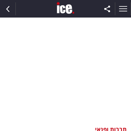
ראשי
הנבחרת
השוק
תקשורת
ומדיה
כסף
וצרכנות
תרבות ופנאי