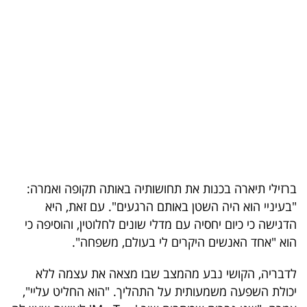
בריאות
תרבות
ופנאי
תיירות
TOP-
5
ברזילי תיארה בכנות את תחושותיה באותה תקופה ואמרה:
המילון
"בעיניי הוא היה השטן באותם הרגעים". עם זאת, היא
הכלכלי
הדגישה כי כיום יחסיה עם מדלי שונים לחלוטין, והוסיפה כי
הוא "אחד האנשים היקרים לי בעולם, משפחה".
פודקאסט
לדבריה, הקושי נבע מהמצב שבו מצאה את עצמה ללא
40
יכולת השפעה משמעותית על התהליך. "הוא החליט עליי",
UNDER