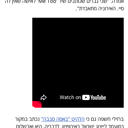
אמרה. "שני גברים שכותבים שיר 'Me Too' לאישה שאין לה
40
סיי. האירוניה מתאבדת".
שיתופי
פעולה
דרושים
ניוזלטרים
מייל
אדום
ברזילי חשפה גם כי
הלהיט "באסה סבבה"
נכתב במקור
כמועמד לייצוג ישראל באירוויזיון. לדבריה, היא ואבשלום