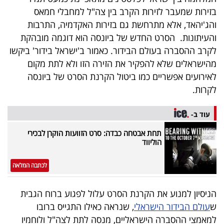
40
בזירות שמעבר לזירות הקרב בין צה"ל למחבלי חמאס
והג'יהאד, אלא מתרחשת גם בזירות האקדמיה, התרבות
והעיתונות. הסרט החדש של ביונסה הוא דוגמה מובהקת
שיתופי
לקרב ההסברה בעולם הבידור. כאמור ב'ישראל בידור' ביקשו
מהישראלים שלא להפקיר את הזירה הזו ולא לתת מקום
פעולה
לאירועים אפשריים כמו ביטול הקרנת הסרט של ביונסה
לקרות.
דרושים
עוד ב-
תחת אבטחה כבדה: סרט הזוועות הוקרן לבכירי
ניוזלטרים
הוליווד
לכתבה המלאה
מייל
אדום
הניסיון למנוע את הקרנת הסרט עלול לפגוע ברוח הגבית
ש
עולם הבידור הישראלי
, שנראה כאילו התגייס ברובו
למאמצי ההסברה הישראליים, מנסה לתת לצה"ל ולוחמיו