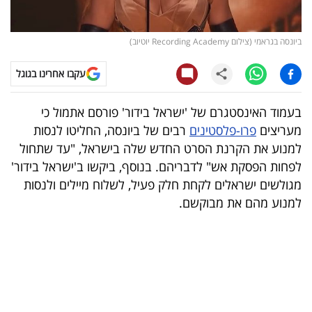
קריפטו
ביונסה בגראמי (צילום Recording Academy יוטיוב)
ויראלי
עקבו אחרינו בגוגל
טלוויזיה
בעמוד האינסטגרם של 'ישראל בידור' פורסם אתמול כי
עסקי
מעריצים
פרו-פלסטינים
רבים של ביונסה, החליטו לנסות
ספורט
למנוע את הקרנת הסרט החדש שלה בישראל, "עד שתחול
לפחות הפסקת אש" לדבריהם. בנוסף, ביקשו ב'ישראל בידור'
קריירה
מגולשים ישראלים לקחת חלק פעיל, לשלוח מיילים ולנסות
ולימודים
למנוע מהם את מבוקשם.
מינויים
רייטינג
רכב