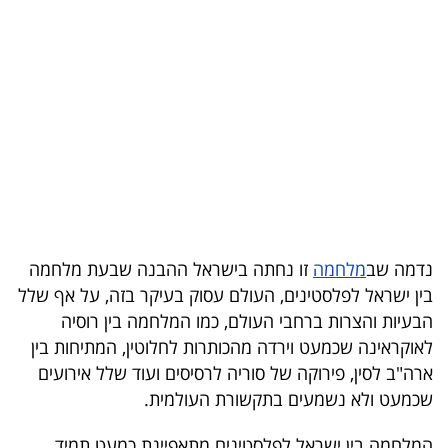
בריאות
תרבות
ופנאי
תיירות
TOP-
5
נדמה שב
מלחמה
זו נחתה בישראל ההבנה שבעת מלחמה
המילון
בין ישראל לפלסטינים, העולם עסוק בעיקר בזה, על אף שלל
הכלכלי
הבעיות והצרות ברחבי העולם, כמו המלחמה בין רוסיה
לאוקראינה שכמעט וירדה מהכותרות לחלוטין, המתיחות בין
פודקאסט
ארה"ב לסין, פירוקה של סוריה לרסיסים ועוד שלל אירועים
שכמעט ולא נשמעים בתקשורת העולמית.
40
UNDER
המלחמה בין ישראל לפלסטינים מתאפיינת כמעט תמיד