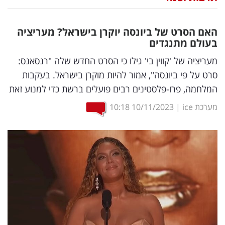
נדל"ן
האם הסרט של ביונסה יוקרן בישראל? מעריציה
דיגיטל
בעולם מתנגדים
וטק
מעריציה של 'קווין בי' גילו כי הסרט החדש שלה "רנסאנס:
סרט על פי ביונסה", אמור להיות מוקרן בישראל. בעקבות
שיווק
המלחמה, פרו-פלסטינים רבים פועלים ברשת כדי למנוע זאת
ופרסום
מערכת ice
|
10/11/2023
10:18
משפט
מדדים
ומחקרים
דעות
רכילות
עסקית