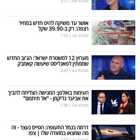
מערכת ice
|
3:21
אושר עד משיקה להיט חדש במחיר
רצפה: רק ב-39.90 שקל
מערכת ice
|
1:55
מערוץ 12 למשטרת ישראל: הג'וב החדש
שממתין לפאנליסט שיעשה קאמבק
מערכת ice
|
2:47
העימות באולפן: המגישה הצליחה להביך
את אביעד גליקמן - "אל תיתמם"
מערכת ice
|
1:30
דרמה בנמל התעופה: הטייס נעצר - זה
מה שמצאו במזוודה שלו | צפו
מערכת ice
|
3:50