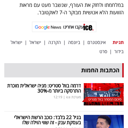
פרסמו
במלחמתו ולחזק את העורף, שנשבר מעט עם מראות
באייס
הזוועות הלא אנושיות מבוקר ה-7 לאוקטובר.
עקבו
עקבו אחרינו
אחרינו:
תגיות
אינסטגרם
|
ביונסה
|
הקרנה
|
ישראל
|
ישראל
בידור
|
סרט
הכתבות החמות
דרמה בוול סטריט: מניה ישראלית מוכרת
התרסקה ביותר מ-30
%
מערכת ice
|
12:19
סיכום המסחר בוול סטריט
בגיל 22 בלבד: כוכב הרשת הישראלי
בעסקת ענק - זה שווי הוילה שלו