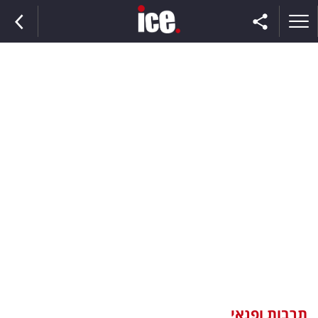
ראשי
הנבחרת
השוק
תקשורת
ומדיה
כסף
וצרכנות
תרבות ופנאי