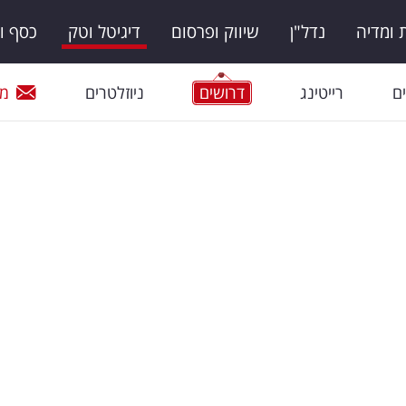
ומדיה
נדל"ן
שיווק ופרסום
דיגיטל וטק
כסף ו
ם
רייטינג
דרושים
ניוזלטרים
מי