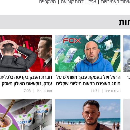
יחוד האמירויות
|
אפל
|
דרום קוריאה
|
משקפיים
ות
ר
הראל ויזל בעסקת ענק: משתלט על
חברת הענק בקריסה כלכלית: 
מותג האופנה במאות מיליוני שקלים
עתק, נוקאאוט מאילון מאסק
מערכת ice
|
11:31
מערכת ice
|
7:03