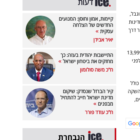
דעות
גבל,
קיימות, אמון וחוסן: המנועים
ינות
החדשים של הצלחה
ר דרך
עסקית
יאיר אבידן
 ה-Apple Vision Pro מתחיל ב-4,990,000 וון (כ-3,575 דולר) בקוריאה הדרומית וב-13,999
התיישבות יהודית בעזה: כך
לפני
מחזקים את ביטחון ישראל
ח"כ משה סולומון
 כולל
להשקה
קיר הברזל שנסדק: שיקום
מדינת ישראל חייב להתחיל
ם,
מבפנים
ח"כ עודד פורר
הנבחרת