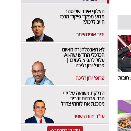
האלוף איבד שליטה:
מדוע מפקד פיקוד מרכז
חייב ללכת?
יריב אופנהיימר
לא האבטלה: זה האיום
הכלכלי החדש שה-AI
עלול להביא לעולם |
פרופ' ירון זליכה
פרופ' ירון זליכה
חובות
הדלקת משואה על ידי
הרב אברהם זרביב
מסכנת את לוחמי צה"ל
עו"ד יהודה שפר
עוד בנבחרת >>