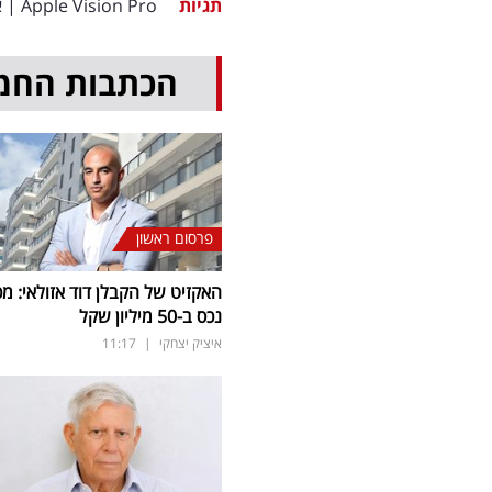
תגיות
Apple Vision Pro
|
א
הכתבות החמ
פרסום ראשון
האקזיט של הקבלן דוד אזולאי: מכ
נכס ב-50 מיליון שקל
איציק יצחקי
|
11:17