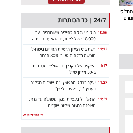
חליפי
גורט
24/7 | כל הכותרות
מיליוני שקלים לחיילים משוחררים: עד
10:56
18,000 שקל לאחד, זו ההצעה הנדיבה
רשת בתי המלון מרסקת מחירים בישראל:
11:13
חופשה בדקה ה-90 ב-30% הנחה
האקזיט של הקבלן דוד אזולאי: מכר נכס
11:17
ב-50 מיליון שקל
יעקב ברדוגו מתפוצץ: "מי שמקים מפלגה
11:27
בערוץ 12, לא שייך לימין"
הראל ויזל בעסקת ענק: משתלט על מותג
11:31
האופנה במאות מיליוני שקלים
כל החדשות