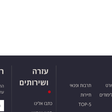
עזרה
רו
ושירותים
ורט
תרבות ופנאי
הרש
עול
לימודים
תיירות
כתבו אלינו
TOP-5