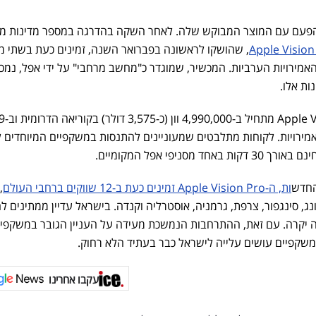
הפעם עם המוצר המבוקש שלה. לאחר השקה בהדרגה במספר מדינות מו
, שהושקו לראשונה בפברואר השנה, זמינים כעת בשתי מד
 האמירויות הערביות. המכשיר, שמוגדר כ"מחשב מרחבי" על ידי אפל, נמכ
ות אלו.
המחיר של משקפי
לר) באיחוד האמירויות. לקוחות מתלבטים שמעוניינים להתנסות במשקפיים המיוחדים 
סניפי אפל המקומיים.
החדש
ות, ה-Apple Vision Pro זמינים כעת ב-12 שווקים ברחבי העולם
,
 קונג, סינגפור, צרפת, גרמניה, אוסטרליה וקנדה. בישראל עדיין ממתינים 
זה יקרה. עם זאת, ההתרחבות הנמשכת מעידה על העניין הגובר במשקפיי
שקפיים עושים עלייה לישראל כבר בעתיד הלא רחוק.
עקבו אחרינו