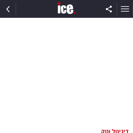
ראשי
הנבחרת
השוק
תקשורת
ומדיה
כסף
וצרכנות
דיגיטל וטק