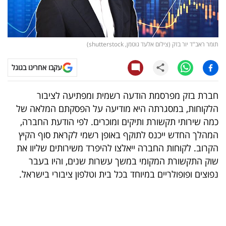
קריפטו
ויראלי
תומר ראב"ד יור בזק (צילום אלעד גוטמן, shutterstock)
טלוויזיה
עקבו אחרינו בגוגל
עסקי
חברת בזק מפרסמת הודעה רשמית ומפתיעה לציבור
ספורט
הלקוחות, במסגרתה היא מודיעה על הפסקתם המלאה של
כמה שירותי תקשורת ותיקים ומוכרים. לפי הודעת החברה,
קריירה
המהלך החדש ייכנס לתוקף באופן רשמי לקראת סוף הקיץ
ולימודים
הקרוב. לקוחות החברה ייאלצו להיפרד משירותים שליוו את
שוק התקשורת המקומי במשך עשרות שנים, והיו בעבר
מינויים
נפוצים ופופולריים במיוחד בכל בית וטלפון ציבורי בישראל.
רייטינג
רכב