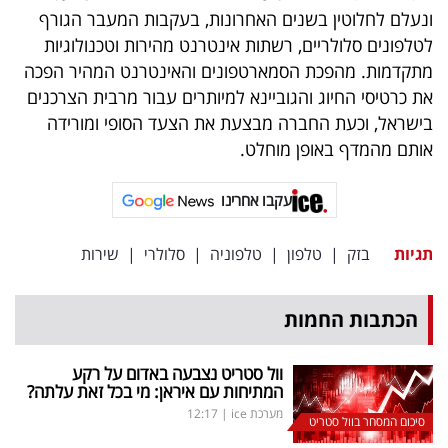
פרסמו
ונעלם לחלוטין בשנים האחרונות, בעקבות המעבר הגורף
באייס
לטלפונים סלולריים, רשתות אינטרנט מהירות וטכנולוגיות
מתקדמות. מהפכת הסמארטפונים והאינטרנט המהיר הפכה
עקבו
את כרטיסי החיוג והגוביינא למיותרים עבור מרבית הצרכנים
אחרינו:
בישראל, וכעת החברה מבצעת את הצעד הסופי ומורידה
אותם מהמדף באופן מוחלט.
עקבו אחרינו
תגיות
בזק
|
טלפון
|
טלפוניה
|
סלולרי
|
שירות
הכתבות החמות
וול סטריט נצבעה באדום על רקע
המתיחות עם איראן: מי בכל זאת עלתה?
מערכת ice
|
12:17
סיכום המסחר בוול סטריט