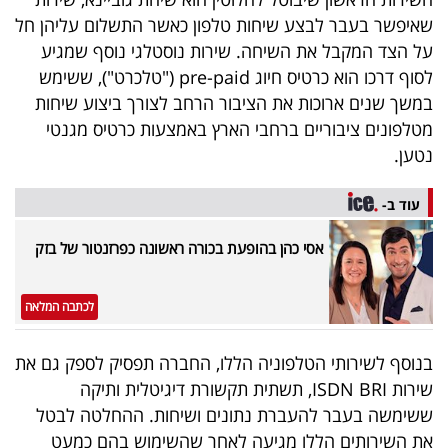
40
שאיפשר בעבר לבצע שיחות טלפון כאשר התשלום עליהן חל
על הצד המקבל את השיחה. שירות נוסטלגי נוסף שמגיע
לסוף דרכו הוא כרטיס חיוג pre-paid ("טלכרט"), ששימש
שיתופי
במשך שנים ארוכות את הציבור הרחב לצורך ביצוע שיחות
פעולה
מטלפונים ציבוריים ברחבי הארץ באמצעות כרטיס מגנטי
נטען.
עוד ב-
דרושים
אסי כהן בהופעת בכורה ראשונה כפרזנטור של בזק
ניוזלטרים
לכתבה המלאה
מייל
בנוסף לשירותי הטלפוניה הללו, החברה תפסיק לספק גם את
אדום
שירות ISDN BRI, תשתית תקשורת דיגיטלית ותיקה
ששימשה בעבר להעברת נתונים ושיחות. ההחלטה לבטל
את השירותים הללו מגיעה לאחר שהשימוש בהם כמעט