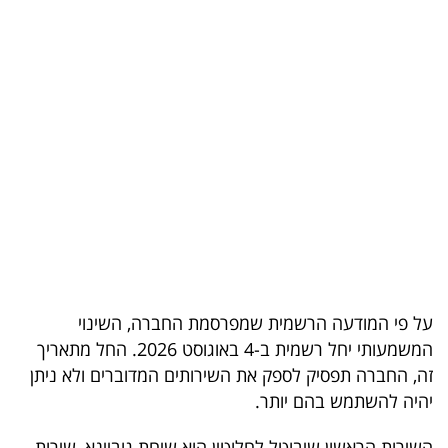
בריאות
תרבות
ופנאי
תיירות
TOP-
5
המילון
הכלכלי
על פי המודעה הרשמית שמפרסמת החברה, השינוי
המשמעותי יחל רשמית ב-4 באוגוסט 2026. החל מתאריך
פודקאסט
זה, החברה תפסיק לספק את השירותים המדוברים ולא ניתן
יהיה להשתמש בהם יותר.
40
UNDER
השירות הראשון שיבוטל לחלוטין הוא שיחת גוביינא, שירות