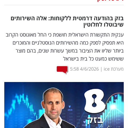
נדל"ן
בזק בהודעה דרמטית ללקוחות: אלה השירותים
דיגיטל
שיבוטלו לחלוטין
וטק
ענקית התקשורת הישראלית חושפת כי החל מאוגוסט הקרוב
היא תפסיק לספק כמה מהשירותים הנוסטלגיים והמוכרים
שיווק
ביותר שליוו את הציבור במשך עשרות שנים, בהם מוצר
ופרסום
ששימש כמעט כל בית בישראל
משפט
מערכת ice
|
4/6/2026
5:58
מדדים
ומחקרים
דעות
רכילות
עסקית