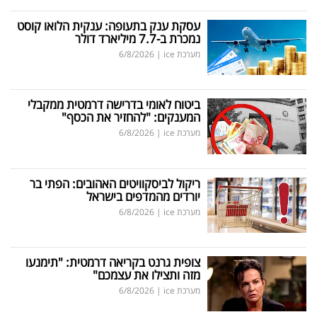
עסקת ענק בתעופה: ענקית הלואו קוסט
נמכרת ב-7.7 מיליארד דולר
מערכת ice
|
6/8/2026
ביטוח לאומי בדרישה דרמטית ממקבלי
המענקים: "להחזיר את הכסף"
מערכת ice
|
6/8/2026
ריקול לביסקוויטים האהובים: הפתי בר
יורדים מהמדפים בישראל
מערכת ice
|
6/8/2026
צופית גרנט בקריאה דרמטית: "תימנעו
מזה ותצילו את עצמכם"
מערכת ice
|
6/8/2026