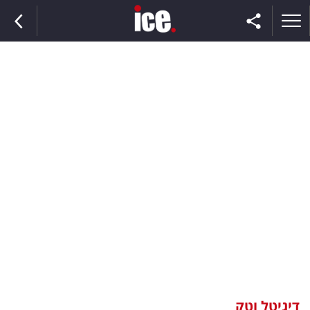
ראשי
הנבחרת
השוק
תקשורת
ומדיה
כסף
וצרכנות
דיגיטל וטק