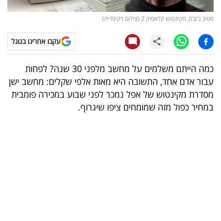
קריפטו
סטיב ג'ובס, מקינטוש קלאסיק 2 (צילום ויקיפדיה)
עקבו אחרינו בגוגל
ויראלי
טלוויזיה
כמה הייתם משלמים על מחשב מלפני 30 שנה? לפחות
עבור אדם אחד, התשובה היא מאות אלפי שקלים: מחשב ישן
עסקי
מסדרת מקינטוש של אפל נמכר לפני שבוע במכירה פומבית
ספורט
במחיר כפול מזה שמומחים ציפו שיגרוף.
קריירה
ולימודים
מינויים
רייטינג
רכב