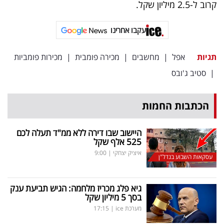
פרסמו
קרוב ל-2.5 מיליון שקל.
באייס
עקבו אחרינו
עקבו
תגיות
אפל
|
מחשבים
|
מכירה פומבית
|
מכירות פומביות
אחרינו:
|
סטיב ג'ובס
הכתבות החמות
היישוב שבו דירה ללא ממ"ד תעלה לכם
525 אלף שקל
איציק יצחקי
|
9:00
עסקאות השבוע בנדל"ן
גיא פלג מכריז מלחמה: הגיש תביעת ענק
בסך 5 מיליון שקל
מערכת ice
|
17:15