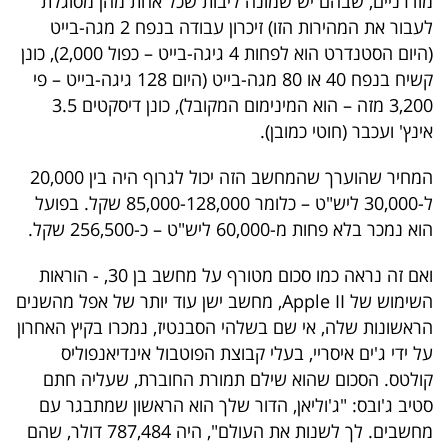
מודרניים, שבהם יש שמונה ליבות שכל אחת מהן מסוגלת
40
לעבור את המהירות הזו) זיכרון עבודה בנפח 2 מגה-בייט
(היום הסטנדרט הוא לפחות 4 גיגה-בייט – כפול 2,000), כונן
קשיח בנפח 40 או 80 מגה-בייט (היום 128 גיגה-בייט – פי
שיתופי
3,200 מזה – הוא המינימום המקובל), כונן דיסקטים 3.5
פעולה
אינץ' ועכבר (חוטי כמובן).
המחיר שהוערך שהמחשב הזה יכול לגרוף היה בין 20,000
ל-30,000 ליש"ט – כלומר 85,000-128,000 שקל. בפועל
דרושים
הוא נמכר בלא פחות מ-60,000 ליש"ט – כ-256,500 שקל.
ניוזלטרים
ואם זה נראה כמו סכום מטורף על מחשב בן 30, - הוראות
השימוש של Apple II, מחשב ישן עוד יותר של אפל מהשנים
הראשונות שלה, אי שם בשלהי הסבנטיז, נמכרו בקיץ האחרון
מייל
על ידי ג'ים איסריי, בעלי קבוצת הפוטבול אינדיאנפוליס
אדום
קולטס. הסכום שהוא שילם תמורת החוברת, שעליה חתם
סטיב ג'ובס: "ג'וליאן, הדור שלך הוא הראשון שמתבגר עם
מחשבים. לך לשנות את העולם", היה 787,484 דולר, שהם