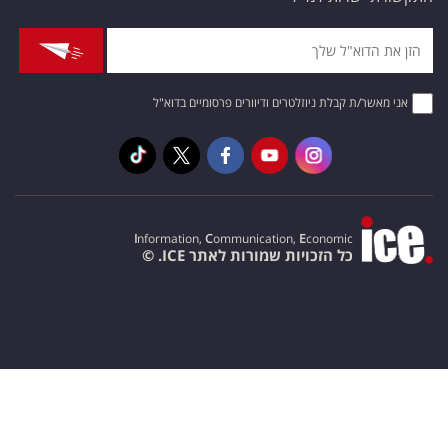
אני מאשר/ת קבלת ניוזלטרים ודיוורים פרסומיים בדוא"ל
I
nformation,
C
ommunication,
E
conomic
כל הזכויות שמורות לאתר ICE. ©