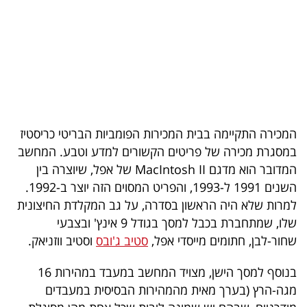
בריאות
תרבות
ופנאי
תיירות
המכירה התקיימה בבית המכירות הפומביות הבריטי כריסטיז
TOP-
במסגרת מכירה של פריטים הקשורים למדע וטבע. המחשב
5
המדובר הוא מדגם MacIntosh II של אפל, שיוצרה בין
השנים 1991 ל-1993, והפריט המסוים הזה יוצר ב-1992.
המילון
למרות שלא היה הראשון בסדרה, על גב המקלדת החיצונית
הכלכלי
שלו, שמתחברת בכבל למסך בגודל 9 אינץ' ובצבעי
שחור-לבן, חתומים מייסדי אפל,
סטיב ג'ובס
וסטיב ווזניאק.
פודקאסט
בנוסף למסך הישן, מצויד המחשב במעבד במהירות 16
40
מגה-הרץ (בערך מאית מהמהירות הבסיסית במעבדים
UNDER