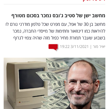
נדל"ן
מחשב ישן של סטיב ג'ובס נמכר בסכום מטורף
דיגיטל
מחשב בן 30 של אפל, עם מפרט שכל טלפון מודרני גורם לו
וטק
להיראות כמו דינוזאור וחתימות של מייסדי החברה, נמכר
בשבוע שעבר תמורת מחיר כפול מזה שהיה צפוי לגרוף
שיווק
ופרסום
יאיר מור
|
3/11/2021
19:22
משפט
מדדים
ומחקרים
דעות
רכילות
עסקית