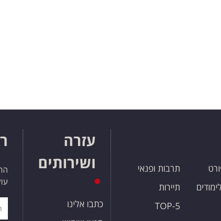
עזרה
רו
ושירותים
ורט
תרבות ופנאי
הרש
עול
לימודים
תיירות
כתבו אלינו
TOP-5