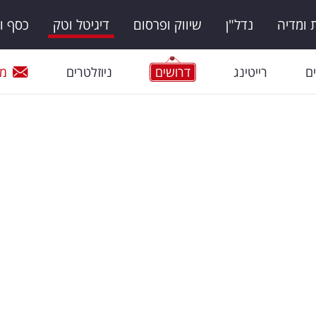
ומדיה
נדל"ן
שיווק ופרסום
דיגיטל וטק
כסף ו
ם
רייטינג
דרושים
ניוזלטרים
מי