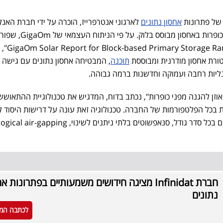
 של פתרונות
אחסון נתונים
לארגוני אנטרפרייז, הוכרה על ידי חברת האנל
GigaOm כמובילה בהגנה מפני כופרות באחסון מבוסס בלוק. על פי הני
בדוח "somware Protection
תוכנה
, המבטיחה אחסון נתונים עם גישה
נליות רחבה ועמוקה וחדשנות ברמה גבוהה.
 מלא ומאוזן להגנה מפני כופרות", נכתב בדוח, המדגיש את טכנולוגיית ההתאוש
InfiniSa, המוטמעת בכל הפלטפורמות של החברה. טכנולוגיה זאת עונה על דרישות היסוד
מידע מקיף וכמעט מידי של גיבויים בכל סדר גודל, סנאפשוטים בלתי ניתנים לשינוי, gical air-gapping
חברת Infinidat מציגה חידושים משמעותיים בפתרונות א
נתונים
לכתבה המ