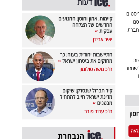
דעות
יסטים
קיימות, אמון וחוסן: המנועים
תוח העצמאי של GigaOm, שפורסם
החדשים של הצלחה
GigaOm Solar Report for Block-based Primary Storage Ran", חברת
עסקית
יאיר אבידן
התיישבות יהודית בעזה: כך
שות
מחזקים את ביטחון ישראל
 לשחזור
ח"כ משה סולומון
lo
קיר הברזל שנסדק: שיקום
מדינת ישראל חייב להתחיל
מבפנים
ח"כ עודד פורר
חסון
לאה
הנבחרת