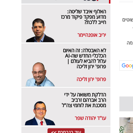
האלוף איבד שליטה:
מדוע מפקד פיקוד מרכז
שוטים
חייב ללכת?
יריב אופנהיימר
מה
לא האבטלה: זה האיום
הכלכלי החדש שה-AI
עלול להביא לעולם |
פרופ' ירון זליכה
פרופ' ירון זליכה
הדלקת משואה על ידי
הרב אברהם זרביב
מסכנת את לוחמי צה"ל
עו"ד יהודה שפר
עוד בנבחרת >>