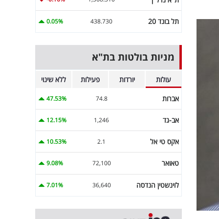
תל בונד 20
0.05%
438.730
מניות בולטות בת"א
עולות
יורדות
פעילות
ללא שינוי
אברות
47.53%
74.8
אב-גד
12.15%
1,246
אקס טי אל
10.53%
2.1
טאואר
9.08%
72,100
לוינשטין הנדסה
7.01%
36,640