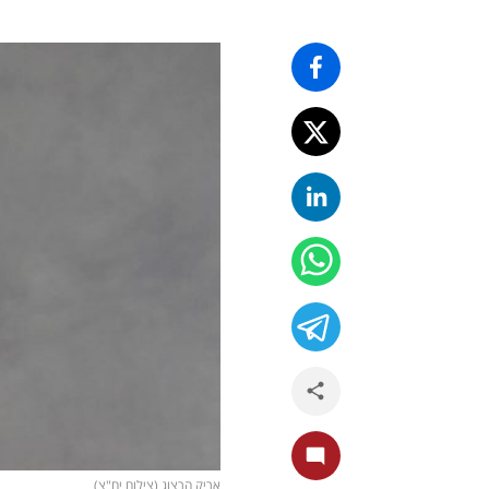
אריק הרצוג (צילום יח"צ)