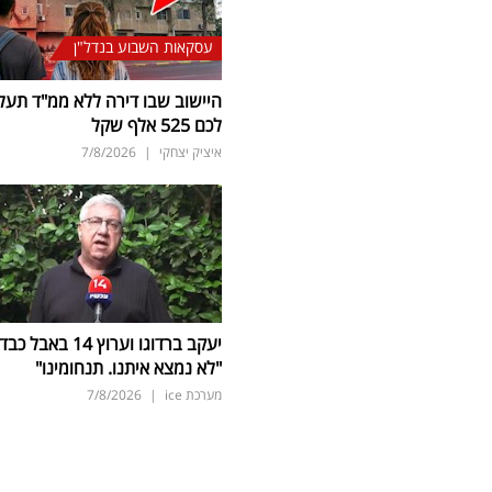
עסקאות השבוע בנדל"ן
היישוב שבו דירה ללא ממ"ד תעל
לכם 525 אלף שקל
איציק יצחקי
|
7/8/2026
יעקב ברדוגו וערוץ 14 באבל כב
"לא נמצא איתנו. תנחומינו"
מערכת ice
|
7/8/2026