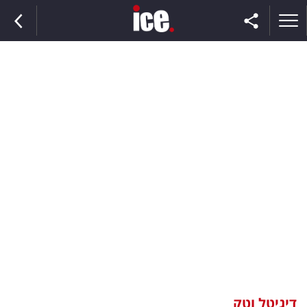
ראשי
הנבחרת
השוק
תקשורת
ומדיה
כסף
וצרכנות
דיגיטל וטק