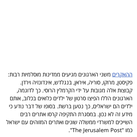
בריאות
תרבות
ופנאי
תיירות
TOP-
5
ההאקרים
משני הארגונים מגיעים ממדינות מוסלמיות רבות:
פקיסטן, מרוקו, סוריה, איראן, בנגלדש, אינדונזיה וירדן.
המילון
קבוצות אלה מגובות על ידי הקרמלין הרוסי. כך לדוגמה,
הכלכלי
הארגונים הללו הפיצו סרטון של ילדים כלואים בכלוב, אותם
ילדים הם ישראלים, כך נטען ברשת. בסופו של דבר נודע כי
פודקאסט
מידע זה לא נכון. במסגרת התקיפה קרסו אתרים רבים
השייכים למשרדי ממשלה שונים ואתרים המזוהים עם ישראל
40
כמו "The Jerusalem Post".
UNDER