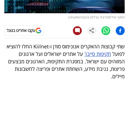
קריפטו
האקר-אילוסטרציה (צילום shutterstock)
ויראלי
עקבו אחרינו בגוגל
טלוויזיה
שתי קבוצות ההאקרים אנונימוס סודן ו-Kiilnet החלו להוציא
עסקי
לפועל
תקיפות סייבר
על אתרים ישראלים ועל ארגונים
ספורט
המזוהים עם ישראל. במסגרת התקיפות, הארגונים מבצעים
פריצות, גניבת מידע, השחתת אתרים ופריצה לחשבונות
קריירה
מיילים.
ולימודים
מינויים
רייטינג
רכב