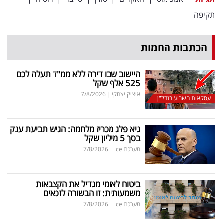
פרסמו
תקיפה
באייס
עקבו
הכתבות החמות
אחרינו:
היישוב שבו דירה ללא ממ"ד תעלה לכם
525 אלף שקל
איציק יצחקי
|
7/8/2026
עסקאות השבוע בנדל"ן
גיא פלג מכריז מלחמה: הגיש תביעת ענק
בסך 5 מיליון שקל
מערכת ice
|
7/8/2026
ביטוח לאומי מגדיל את הקצבאות
משמעותית: זו הבשורה לזכאים
מערכת ice
|
7/8/2026