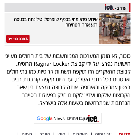
40
עוד ב-
אירוע טראומתי בסניף שופרסל: טיל נחת בכניסה
רגע אחרי הפתיחה
שיתופי
פעולה
לכתבה המלאה
כזכור, לא מזמן המערכות הממוחשבות של בית החולים מעייני
הישועה נפרצו על ידי קבוצת Ragnar Locker הרוסית.
דרושים
קבוצת ההאקרים הזו תוקפת תשתיות קריטיות כמו בתי חולים
וארגונים בכל רחבי העולם, ועד היום תקפה קורבנות רבים
ניוזלטרים
בצפון אמריקה ובאירופה. אותה קבוצה נמצאת בין שאר
הקבוצות שלקחו ועדיין לוקחים חלק בפעולות הסייבר
הנרחבות שמתרחשות בשעות אלה בישראל.
מייל
אדום
עקבו אחרינו
תגיות
אנונימוס
|
האקרים
|
סודן
|
סייבר
|
רוסיה
|