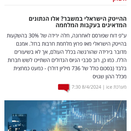
נדל"ן
ההייטק הישראלי במשבר? אלו הנתונים
דיגיטל
המדאיגים בעקבות המלחמה
וטק
ע"פ דוח שפורסם לאחרונה, חלה ירידה של 30% בהשקעות
בהייטק הישראלי מאז פרוץ מלחמת חרבות ברזל. אמנם
שיווק
מדובר בירידה שהורגשה בכלל העולם, אך לא בשיעורים
ופרסום
הללו. כמו כן, רוב סבבי הגיוס הגדולים השתייכו לשש חברות
בלבד (בסכום כולל של 736 מיליון דולר) - כמעט כמחצית
משפט
מכלל ההון שגויס
מדדים
מערכת ice
|
8/4/2024
7:30
ומחקרים
דעות
רכילות
עסקית