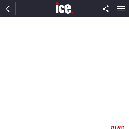
ראשי
הנבחרת
השוק
תקשורת
ומדיה
כסף
וצרכנות
השוק