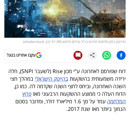
קריפטו
ויראלי
טלוויזיה
ההייטק בזמן מלחמת חרבות ברזל (צילום פלאש 90/ דוד כהן, shutterstock)
עסקי
עקבו אחרינו בגוגל
ספורט
דוח שפורסם לאחרונה ע"י מכון Rise (לשעבר SNPI), חלה
קריירה
ירידה משמעותית בהשקעות
בהייטק הישראלי
במהלך חצי
ולימודים
השנה האחרונה, וביחס לחצי השנה שקדמה לה. כמו כן,
הדוח העלה כי ממוצע ההשקעות הרבעוני מאז
פרוץ
מינויים
המלחמה
עמד על סך 1.6 מיליארד דולר, ומדובר בסכום
הנמוך ביותר מאז שנת 2017.
רייטינג
רכב