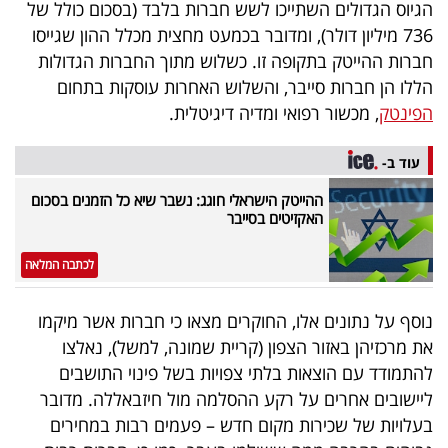
הגיוס הגדולים השתייכו לשש חברות בלבד (בסכום כולל של
40
736 מיליון דולר), ומדובר בכמעט מחצית מכלל ההון שגייסו
חברות ההייטק בתקופה זו. כשלוש מתוך החברות הגדולות
הללו הן חברות סייבר, והשלוש האחרות עוסקות בתחום
שיתופי
הפינטק
, מכשור רפואי ומדיה דיגיטלית.
פעולה
עוד ב-
ההייטק הישראלי חוגג: נשבר שיא כל הזמנים בסכום
האקזיטים בסייבר
דרושים
לכתבה המלאה
ניוזלטרים
נוסף על נתונים אלו, החוקרים מצאו כי חברות אשר מיקמו
את מרכזיהן באזור הצפון (קריית שמונה, למשל), נאלצו
מייל
להתמודד עם הוצאות בלתי צפויות בשל פינוי התושבים
אדום
ליישובים אחרים על רקע ההסלמה מול חיזבאללה. מדובר
בעלויות של שכירות מקום חדש – פעמים רבות במחירים